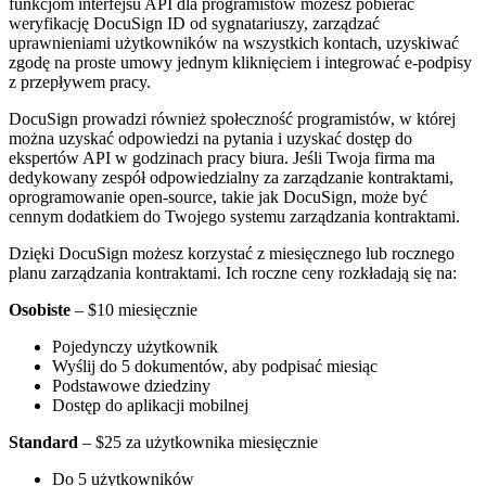
funkcjom interfejsu API dla programistów możesz pobierać
weryfikację DocuSign ID od sygnatariuszy, zarządzać
uprawnieniami użytkowników na wszystkich kontach, uzyskiwać
zgodę na proste umowy jednym kliknięciem i integrować e-podpisy
z przepływem pracy.
DocuSign prowadzi również społeczność programistów, w której
można uzyskać odpowiedzi na pytania i uzyskać dostęp do
ekspertów API w godzinach pracy biura. Jeśli Twoja firma ma
dedykowany zespół odpowiedzialny za zarządzanie kontraktami,
oprogramowanie open-source, takie jak DocuSign, może być
cennym dodatkiem do Twojego systemu zarządzania kontraktami.
Dzięki DocuSign możesz korzystać z miesięcznego lub rocznego
planu zarządzania kontraktami. Ich roczne ceny rozkładają się na:
Osobiste
– $10 miesięcznie
Pojedynczy użytkownik
Wyślij do 5 dokumentów, aby podpisać miesiąc
Podstawowe dziedziny
Dostęp do aplikacji mobilnej
Standard
– $25 za użytkownika miesięcznie
Do 5 użytkowników