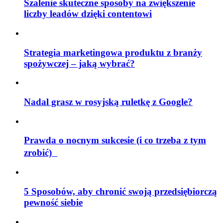
Szalenie skuteczne sposoby na zwiększenie
liczby leadów dzięki contentowi
Strategia marketingowa produktu z branży
spożywczej – jaką wybrać?
Nadal grasz w rosyjską ruletkę z Google?
Prawda o nocnym sukcesie (i co trzeba z tym
zrobić)
5 Sposobów, aby chronić swoją przedsiębiorczą
pewność siebie