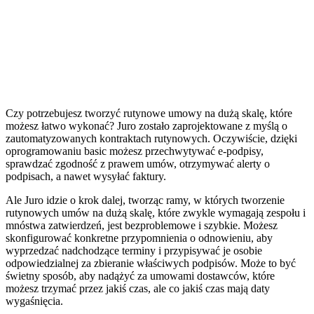
Czy potrzebujesz tworzyć rutynowe umowy na dużą skalę, które
możesz łatwo wykonać? Juro zostało zaprojektowane z myślą o
zautomatyzowanych kontraktach rutynowych. Oczywiście, dzięki
oprogramowaniu basic możesz przechwytywać e-podpisy,
sprawdzać zgodność z prawem umów, otrzymywać alerty o
podpisach, a nawet wysyłać faktury.
Ale Juro idzie o krok dalej, tworząc ramy, w których tworzenie
rutynowych umów na dużą skalę, które zwykle wymagają zespołu i
mnóstwa zatwierdzeń, jest bezproblemowe i szybkie. Możesz
skonfigurować konkretne przypomnienia o odnowieniu, aby
wyprzedzać nadchodzące terminy i przypisywać je osobie
odpowiedzialnej za zbieranie właściwych podpisów. Może to być
świetny sposób, aby nadążyć za umowami dostawców, które
możesz trzymać przez jakiś czas, ale co jakiś czas mają daty
wygaśnięcia.