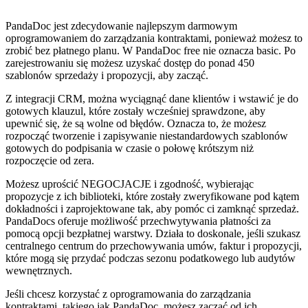
PandaDoc jest zdecydowanie najlepszym darmowym
oprogramowaniem do zarządzania kontraktami, ponieważ możesz to
zrobić bez płatnego planu. W PandaDoc free nie oznacza basic. Po
zarejestrowaniu się możesz uzyskać dostęp do ponad 450
szablonów sprzedaży i propozycji, aby zacząć.
Z integracji CRM, można wyciągnąć dane klientów i wstawić je do
gotowych klauzul, które zostały wcześniej sprawdzone, aby
upewnić się, że są wolne od błędów. Oznacza to, że możesz
rozpocząć tworzenie i zapisywanie niestandardowych szablonów
gotowych do podpisania w czasie o połowę krótszym niż
rozpoczęcie od zera.
Możesz uprościć NEGOCJACJE i zgodność, wybierając
propozycje z ich biblioteki, które zostały zweryfikowane pod kątem
dokładności i zaprojektowane tak, aby pomóc ci zamknąć sprzedaż.
PandaDocs oferuje możliwość przechwytywania płatności za
pomocą opcji bezpłatnej warstwy. Działa to doskonale, jeśli szukasz
centralnego centrum do przechowywania umów, faktur i propozycji,
które mogą się przydać podczas sezonu podatkowego lub audytów
wewnętrznych.
Jeśli chcesz korzystać z oprogramowania do zarządzania
kontraktami, takiego jak PandaDoc, możesz zacząć od ich