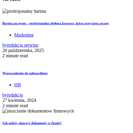
Barista na event – profesjonalna obsługa kawowa, która przyciąga uwagę
Marketing
by
redakcja serwisu
20 października, 2025
2 minute read
Wprowadzenie do onboardingu
HR
by
redakcja
27 kwietnia, 2024
2 minute read
Jak należy niszczyć dokumenty w firmie?