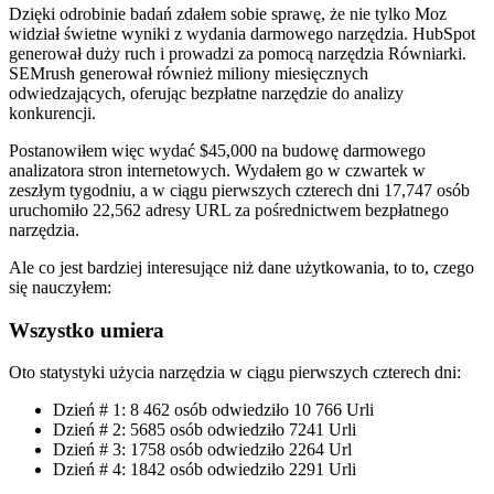
Dzięki odrobinie badań zdałem sobie sprawę, że nie tylko Moz
widział świetne wyniki z wydania darmowego narzędzia. HubSpot
generował duży ruch i prowadzi za pomocą narzędzia Równiarki.
SEMrush generował również miliony miesięcznych
odwiedzających, oferując bezpłatne narzędzie do analizy
konkurencji.
Postanowiłem więc wydać $45,000 na budowę darmowego
analizatora stron internetowych. Wydałem go w czwartek w
zeszłym tygodniu, a w ciągu pierwszych czterech dni 17,747 osób
uruchomiło 22,562 adresy URL za pośrednictwem bezpłatnego
narzędzia.
Ale co jest bardziej interesujące niż dane użytkowania, to to, czego
się nauczyłem:
Wszystko umiera
Oto statystyki użycia narzędzia w ciągu pierwszych czterech dni:
Dzień # 1: 8 462 osób odwiedziło 10 766 Urli
Dzień # 2: 5685 osób odwiedziło 7241 Urli
Dzień # 3: 1758 osób odwiedziło 2264 Url
Dzień # 4: 1842 osób odwiedziło 2291 Urli