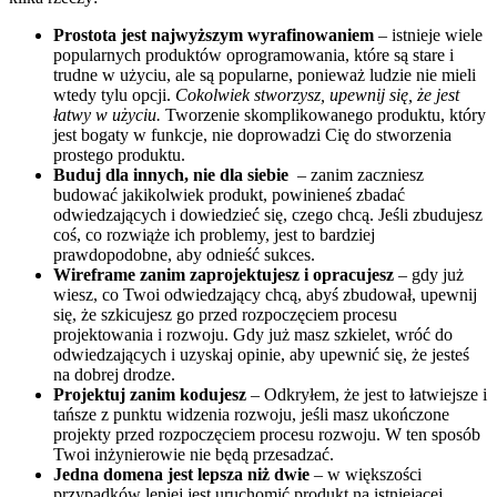
Prostota jest najwyższym wyrafinowaniem
– istnieje wiele
popularnych produktów oprogramowania, które są stare i
trudne w użyciu, ale są popularne, ponieważ ludzie nie mieli
wtedy tylu opcji.
Cokolwiek stworzysz, upewnij się, że jest
łatwy w użyciu.
Tworzenie skomplikowanego produktu, który
jest bogaty w funkcje, nie doprowadzi Cię do stworzenia
prostego produktu.
Buduj dla innych, nie dla siebie
– zanim zaczniesz
budować jakikolwiek produkt, powinieneś zbadać
odwiedzających i dowiedzieć się, czego chcą. Jeśli zbudujesz
coś, co rozwiąże ich problemy, jest to bardziej
prawdopodobne, aby odnieść sukces.
Wireframe zanim zaprojektujesz i opracujesz
– gdy już
wiesz, co Twoi odwiedzający chcą, abyś zbudował, upewnij
się, że szkicujesz go przed rozpoczęciem procesu
projektowania i rozwoju. Gdy już masz szkielet, wróć do
odwiedzających i uzyskaj opinie, aby upewnić się, że jesteś
na dobrej drodze.
Projektuj zanim kodujesz
– Odkryłem, że jest to łatwiejsze i
tańsze z punktu widzenia rozwoju, jeśli masz ukończone
projekty przed rozpoczęciem procesu rozwoju. W ten sposób
Twoi inżynierowie nie będą przesadzać.
Jedna domena jest lepsza niż dwie
– w większości
przypadków lepiej jest uruchomić produkt na istniejącej