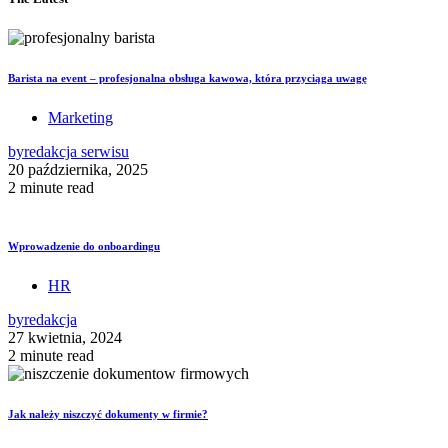
Barista na event – profesjonalna obsługa kawowa, która przyciąga uwagę
Marketing
by
redakcja serwisu
20 października, 2025
2 minute read
Wprowadzenie do onboardingu
HR
by
redakcja
27 kwietnia, 2024
2 minute read
Jak należy niszczyć dokumenty w firmie?