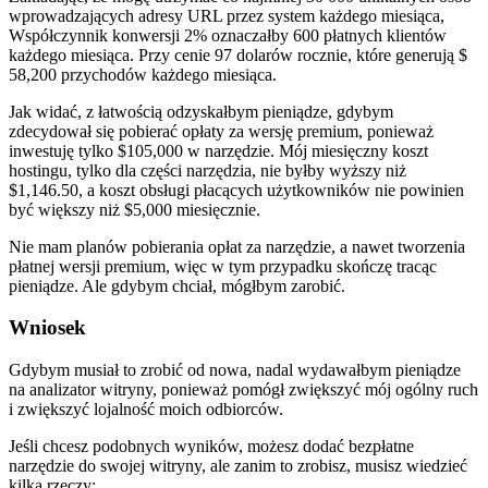
wprowadzających adresy URL przez system każdego miesiąca,
Współczynnik konwersji 2% oznaczałby 600 płatnych klientów
każdego miesiąca. Przy cenie 97 dolarów rocznie, które generują $
58,200 przychodów każdego miesiąca.
Jak widać, z łatwością odzyskałbym pieniądze, gdybym
zdecydował się pobierać opłaty za wersję premium, ponieważ
inwestuję tylko $105,000 w narzędzie. Mój miesięczny koszt
hostingu, tylko dla części narzędzia, nie byłby wyższy niż
$1,146.50, a koszt obsługi płacących użytkowników nie powinien
być większy niż $5,000 miesięcznie.
Nie mam planów pobierania opłat za narzędzie, a nawet tworzenia
płatnej wersji premium, więc w tym przypadku skończę tracąc
pieniądze. Ale gdybym chciał, mógłbym zarobić.
Wniosek
Gdybym musiał to zrobić od nowa, nadal wydawałbym pieniądze
na analizator witryny, ponieważ pomógł zwiększyć mój ogólny ruch
i zwiększyć lojalność moich odbiorców.
Jeśli chcesz podobnych wyników, możesz dodać bezpłatne
narzędzie do swojej witryny, ale zanim to zrobisz, musisz wiedzieć
kilka rzeczy: