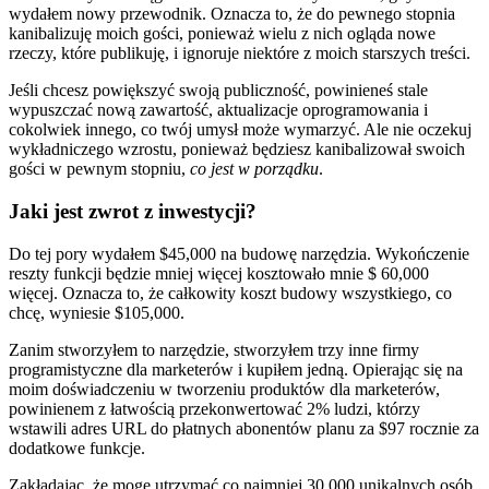
wydałem nowy przewodnik. Oznacza to, że do pewnego stopnia
kanibalizuję moich gości, ponieważ wielu z nich ogląda nowe
rzeczy, które publikuję, i ignoruje niektóre z moich starszych treści.
Jeśli chcesz powiększyć swoją publiczność, powinieneś stale
wypuszczać nową zawartość, aktualizacje oprogramowania i
cokolwiek innego, co twój umysł może wymarzyć. Ale nie oczekuj
wykładniczego wzrostu, ponieważ będziesz kanibalizował swoich
gości w pewnym stopniu,
co jest w porządku
.
Jaki jest zwrot z inwestycji?
Do tej pory wydałem $45,000 na budowę narzędzia. Wykończenie
reszty funkcji będzie mniej więcej kosztowało mnie $ 60,000
więcej. Oznacza to, że całkowity koszt budowy wszystkiego, co
chcę, wyniesie $105,000.
Zanim stworzyłem to narzędzie, stworzyłem trzy inne firmy
programistyczne dla marketerów i kupiłem jedną. Opierając się na
moim doświadczeniu w tworzeniu produktów dla marketerów,
powinienem z łatwością przekonwertować 2% ludzi, którzy
wstawili adres URL do płatnych abonentów planu za $97 rocznie za
dodatkowe funkcje.
Zakładając, że mogę utrzymać co najmniej 30 000 unikalnych osób