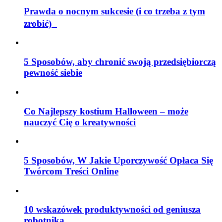
Prawda o nocnym sukcesie (i co trzeba z tym
zrobić)
5 Sposobów, aby chronić swoją przedsiębiorczą
pewność siebie
Co Najlepszy kostium Halloween – może
nauczyć Cię o kreatywności
5 Sposobów, W Jakie Uporczywość Opłaca Się
Twórcom Treści Online
10 wskazówek produktywności od geniusza
robotnika