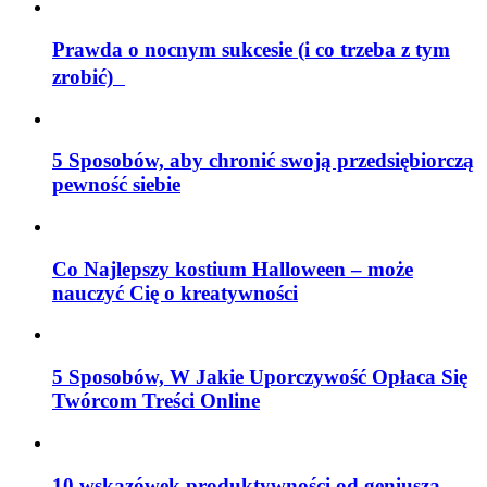
Prawda o nocnym sukcesie (i co trzeba z tym
zrobić)
5 Sposobów, aby chronić swoją przedsiębiorczą
pewność siebie
Co Najlepszy kostium Halloween – może
nauczyć Cię o kreatywności
5 Sposobów, W Jakie Uporczywość Opłaca Się
Twórcom Treści Online
10 wskazówek produktywności od geniusza