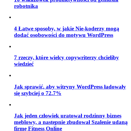
robotnika
4 Łatwe sposoby, w jakie Nie-koderzy mogą
dodać osobowości do motywu WordPress
7 rzeczy, które wielcy copywriterzy chcieliby
wiedzieć
Jak sprawić, aby witryny WordPress ładowały
się szybciej o 72.7%
Jak jeden człowiek uratował rodzinny biznes
meblowy, a następnie zbudował Szalenie udaną
firmę Fitness Online