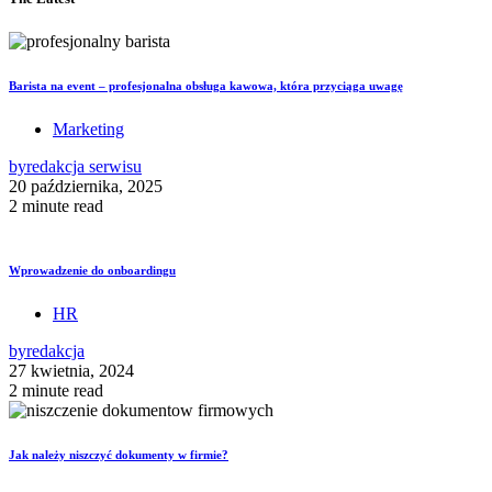
Barista na event – profesjonalna obsługa kawowa, która przyciąga uwagę
Marketing
by
redakcja serwisu
20 października, 2025
2 minute read
Wprowadzenie do onboardingu
HR
by
redakcja
27 kwietnia, 2024
2 minute read
Jak należy niszczyć dokumenty w firmie?