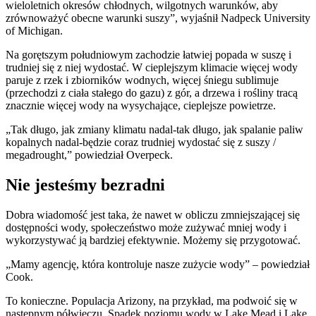
wieloletnich okresów chłodnych, wilgotnych warunków, aby
zrównoważyć obecne warunki suszy”, wyjaśnił Nadpeck University
of Michigan.
Na gorętszym południowym zachodzie łatwiej popada w suszę i
trudniej się z niej wydostać. W cieplejszym klimacie więcej wody
paruje z rzek i zbiorników wodnych, więcej śniegu sublimuje
(przechodzi z ciała stałego do gazu) z gór, a drzewa i rośliny tracą
znacznie więcej wody na wysychające, cieplejsze powietrze.
„Tak długo, jak zmiany klimatu nadal-tak długo, jak spalanie paliw
kopalnych nadal-będzie coraz trudniej wydostać się z suszy /
megadrought,” powiedział Overpeck.
Nie jesteśmy bezradni
Dobra wiadomość jest taka, że nawet w obliczu zmniejszającej się
dostępności wody, społeczeństwo może zużywać mniej wody i
wykorzystywać ją bardziej efektywnie. Możemy się przygotować.
„Mamy agencję, która kontroluje nasze zużycie wody” – powiedział
Cook.
To konieczne. Populacja Arizony, na przykład, ma podwoić się w
następnym półwieczu. Spadek poziomu wody w Lake Mead i Lake