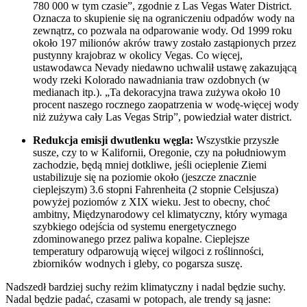
780 000 w tym czasie”, zgodnie z Las Vegas Water District.
Oznacza to skupienie się na ograniczeniu odpadów wody na
zewnątrz, co pozwala na odparowanie wody. Od 1999 roku
około 197 milionów akrów trawy zostało zastąpionych przez
pustynny krajobraz w okolicy Vegas. Co więcej,
ustawodawca Nevady niedawno uchwalił ustawę zakazującą
wody rzeki Kolorado nawadniania traw ozdobnych (w
medianach itp.). „Ta dekoracyjna trawa zużywa około 10
procent naszego rocznego zaopatrzenia w wodę-więcej wody
niż zużywa cały Las Vegas Strip”, powiedział water district.
Redukcja emisji dwutlenku węgla:
Wszystkie przyszłe
susze, czy to w Kalifornii, Oregonie, czy na południowym
zachodzie, będą mniej dotkliwe, jeśli ocieplenie Ziemi
ustabilizuje się na poziomie około (jeszcze znacznie
cieplejszym) 3.6 stopni Fahrenheita (2 stopnie Celsjusza)
powyżej poziomów z XIX wieku. Jest to obecny, choć
ambitny, Międzynarodowy cel klimatyczny, który wymaga
szybkiego odejścia od systemu energetycznego
zdominowanego przez paliwa kopalne. Cieplejsze
temperatury odparowują więcej wilgoci z roślinności,
zbiorników wodnych i gleby, co pogarsza suszę.
Nadszedł bardziej suchy reżim klimatyczny i nadal będzie suchy.
Nadal będzie padać, czasami w potopach, ale trendy są jasne: