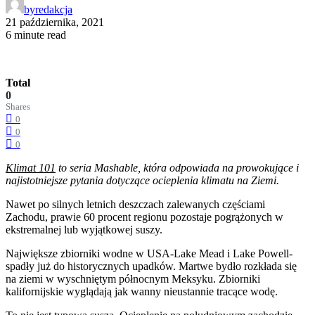
by
redakcja
21 października, 2021
6 minute read
Total
0
Shares
0
0
0
Klimat 101
to seria Mashable, która odpowiada na prowokujące i
najistotniejsze pytania dotyczące ocieplenia klimatu na Ziemi.
Nawet po silnych letnich deszczach zalewanych częściami
Zachodu, prawie 60 procent regionu pozostaje pogrążonych w
ekstremalnej lub wyjątkowej suszy.
Największe zbiorniki wodne w USA-Lake Mead i Lake Powell-
spadły już do historycznych upadków. Martwe bydło rozkłada się
na ziemi w wyschniętym północnym Meksyku. Zbiorniki
kalifornijskie wyglądają jak wanny nieustannie tracące wodę.