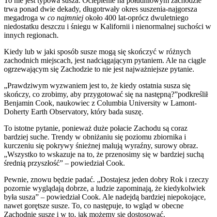
To nie jest typowa susza. Ocieplenie na południowym zachodzie
trwa ponad dwie dekady, długotrwały okres suszenia-najgorsza
megadroga w
co najmniej
około 400 lat-oprócz dwuletniego
niedostatku deszczu i śniegu w Kalifornii i nienormalnej suchości w
innych regionach.
Kiedy lub w jaki sposób susze mogą się skończyć w różnych
zachodnich miejscach, jest nadciągającym pytaniem. Ale na ciągle
ogrzewającym się Zachodzie to nie jest najważniejsze pytanie.
„Prawdziwym wyzwaniem jest to, że kiedy ostatnia susza się
skończy, co zrobimy, aby przygotować się na następną?”podkreślił
Benjamin Cook, naukowiec z Columbia University w Lamont-
Doherty Earth Observatory, który bada suszę.
To istotne pytanie, ponieważ duże połacie Zachodu są coraz
bardziej suche. Trendy w obniżaniu się poziomu zbiornika i
kurczeniu się pokrywy śnieżnej malują wyraźny, surowy obraz.
„Wszystko to wskazuje na to, że przenosimy się w bardziej suchą
średnią przyszłość” – powiedział Cook.
Pewnie, znowu będzie padać. „Dostajesz jeden dobry Rok i rzeczy
pozornie wyglądają dobrze, a ludzie zapominają, że kiedykolwiek
była susza” – powiedział Cook. Ale nadejdą bardziej niepokojące,
nawet gorętsze susze. To, co następuje, to wgląd w obecne
Zachodnie susze i w to, jak możemy się dostosować.