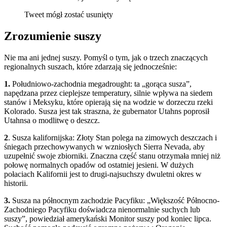
Tweet mógł zostać usunięty
Zrozumienie suszy
Nie ma ani jednej suszy. Pomyśl o tym, jak o trzech znaczących
regionalnych suszach, które zdarzają się jednocześnie:
1.
Południowo-zachodnia megadrought: ta „gorąca susza”,
napędzana przez cieplejsze temperatury, silnie wpływa na siedem
stanów i Meksyku, które opierają się na wodzie w dorzeczu rzeki
Kolorado. Susza jest tak straszna, że gubernator Utahns poprosił
Utahnsa o modlitwę o deszcz.
2
. Susza kalifornijska: Złoty Stan polega na zimowych deszczach i
śniegach przechowywanych w wzniosłych Sierra Nevada, aby
uzupełnić swoje zbiorniki. Znaczna część stanu otrzymała mniej niż
połowę normalnych opadów od ostatniej jesieni. W dużych
połaciach Kalifornii jest to drugi-najsuchszy dwuletni okres w
historii.
3.
Susza na północnym zachodzie Pacyfiku: „Większość Północno-
Zachodniego Pacyfiku doświadcza nienormalnie suchych lub
suszy”, powiedział amerykański Monitor suszy pod koniec lipca.