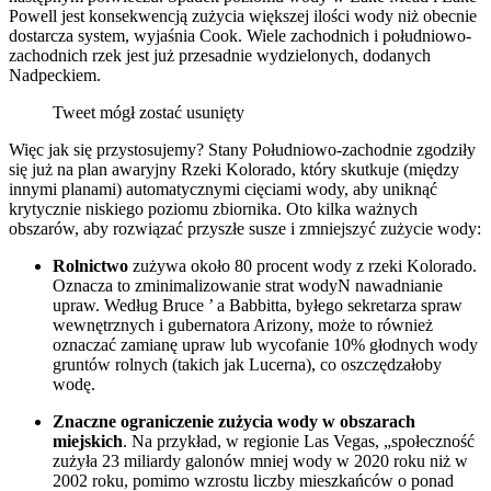
Powell jest konsekwencją zużycia większej ilości wody niż obecnie
dostarcza system, wyjaśnia Cook. Wiele zachodnich i południowo-
zachodnich rzek jest już przesadnie wydzielonych, dodanych
Nadpeckiem.
Tweet mógł zostać usunięty
Więc jak się przystosujemy? Stany Południowo-zachodnie zgodziły
się już na plan awaryjny Rzeki Kolorado, który skutkuje (między
innymi planami) automatycznymi cięciami wody, aby uniknąć
krytycznie niskiego poziomu zbiornika. Oto kilka ważnych
obszarów, aby rozwiązać przyszłe susze i zmniejszyć zużycie wody:
Rolnictwo
zużywa około 80 procent wody z rzeki Kolorado.
Oznacza to zminimalizowanie strat wodyN nawadnianie
upraw. Według Bruce ’ a Babbitta, byłego sekretarza spraw
wewnętrznych i gubernatora Arizony, może to również
oznaczać zamianę upraw lub wycofanie 10% głodnych wody
gruntów rolnych (takich jak Lucerna), co oszczędzałoby
wodę.
Znaczne ograniczenie zużycia wody w obszarach
miejskich
. Na przykład, w regionie Las Vegas, „społeczność
zużyła 23 miliardy galonów mniej wody w 2020 roku niż w
2002 roku, pomimo wzrostu liczby mieszkańców o ponad