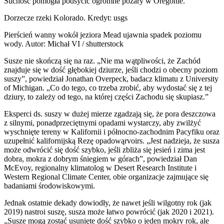
Suchość pomogła podsycić ogromne pożary w Oregonie.
Dorzecze rzeki Kolorado. Kredyt: usgs
Pierścień wanny wokół jeziora Mead ujawnia spadek poziomu
wody. Autor: Michał VI / shutterstock
Susze nie skończą się na raz. „Nie ma wątpliwości, że Zachód
znajduje się w dość głębokiej dziurze, jeśli chodzi o obecny poziom
suszy”, powiedział Jonathan Overpeck, badacz klimatu z University
of Michigan. „Co do tego, co trzeba zrobić, aby wydostać się z tej
dziury, to zależy od tego, na której części Zachodu się skupiasz.”
Eksperci ds. suszy w dużej mierze zgadzają się, że pora deszczowa
z silnymi, ponadprzeciętnymi opadami wystarczy, aby zwilżyć
wyschnięte tereny w Kalifornii i północno-zachodnim Pacyfiku oraz
uzupełnić kalifornijską Rezę opadowąrvoirs. „Jest nadzieja, że susza
może odwrócić się dość szybko, jeśli zbliża się jesień i zima jest
dobra, mokra z dobrym śniegiem w górach”, powiedział Dan
McEvoy, regionalny klimatolog w Desert Research Institute i
Western Regional Climate Center, obie organizacje zajmujące się
badaniami środowiskowymi.
Jednak ostatnie dekady dowiodły, że nawet jeśli wilgotny rok (jak
2019) nastroi suszę, susza może łatwo powrócić (jak 2020 i 2021).
„Susze mogą zostać usunięte dość szybko o jeden mokry rok, ale