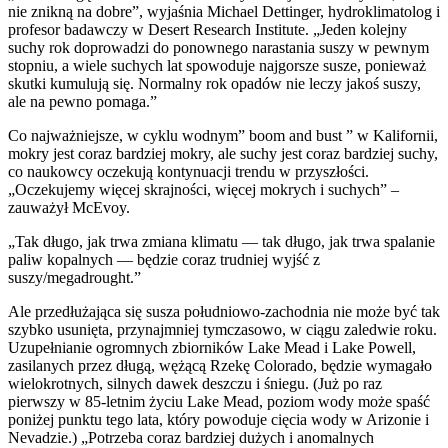
nie znikną na dobre”, wyjaśnia Michael Dettinger, hydroklimatolog i
profesor badawczy w Desert Research Institute. „Jeden kolejny
suchy rok doprowadzi do ponownego narastania suszy w pewnym
stopniu, a wiele suchych lat spowoduje najgorsze susze, ponieważ
skutki kumulują się. Normalny rok opadów nie leczy jakoś suszy,
ale na pewno pomaga.”
Co najważniejsze, w cyklu wodnym” boom and bust ” w Kalifornii,
mokry jest coraz bardziej mokry, ale suchy jest coraz bardziej suchy,
co naukowcy oczekują kontynuacji trendu w przyszłości.
„Oczekujemy więcej skrajności, więcej mokrych i suchych” –
zauważył McEvoy.
„Tak długo, jak trwa zmiana klimatu — tak długo, jak trwa spalanie
paliw kopalnych — będzie coraz trudniej wyjść z
suszy/megadrought.”
Ale przedłużająca się susza południowo-zachodnia nie może być tak
szybko usunięta, przynajmniej tymczasowo, w ciągu zaledwie roku.
Uzupełnianie ogromnych zbiorników Lake Mead i Lake Powell,
zasilanych przez długą, wężącą Rzekę Colorado, będzie wymagało
wielokrotnych, silnych dawek deszczu i śniegu. (Już po raz
pierwszy w 85-letnim życiu Lake Mead, poziom wody może spaść
poniżej punktu tego lata, który powoduje cięcia wody w Arizonie i
Nevadzie.) „Potrzeba coraz bardziej dużych i anomalnych