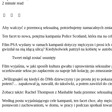
2 minute read
Aby walczyć z przemocą seksualną, potrzebujemy namacalnych zmian 
Ten facet to nowa, potężna kampania Police Scotland, która ma na c
Film PSA wydany w ramach kampanii dotyczy mężczyzn i prosi ich o
gwizdał na nią idącą ulicą? Kiedykolwiek patrzył na kobietę w autobus
Tweet mógł zostać usunięty
Film wyjaśnia, w jaki sposób kultura gwałtu i uprawnienia seksualne
oczekiwanie seksu po zapłaceniu za napoje lub kolację, po zmuszanie 
„Wślizgnąłeś się kiedyś do DMs dziewczyny i po prostu jej to pokazałeś?
potem?… zapakował ją, nawalił, do taksówki, a potem zawiózł do ciebi
Zobacz także: Rachel Thompson z Mashable bada przemoc seksualną
Według postu wyjaśniającego cele kampanii, ten facet chce, aby męż
postawom i zachowaniom, w domu, w pracy i podczas spotkań towarzy