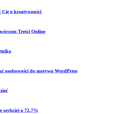
 Cię o kreatywności
wórcom Treści Online
tnika
dać osobowości do motywu WordPress
zieć
ę szybciej o 72.7%