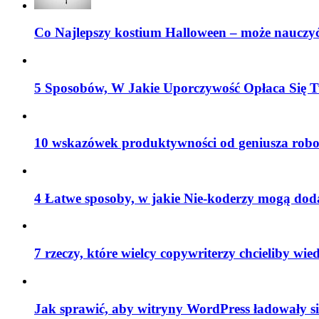
Co Najlepszy kostium Halloween – może nauczyć
5 Sposobów, W Jakie Uporczywość Opłaca Się T
10 wskazówek produktywności od geniusza robo
4 Łatwe sposoby, w jakie Nie-koderzy mogą do
7 rzeczy, które wielcy copywriterzy chcieliby wied
Jak sprawić, aby witryny WordPress ładowały si