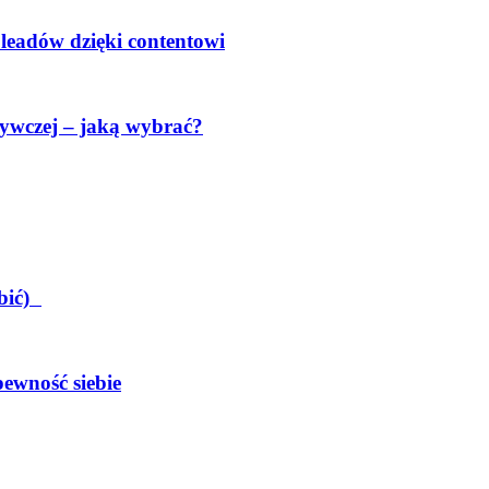
 leadów dzięki contentowi
ywczej – jaką wybrać?
obić)
pewność siebie