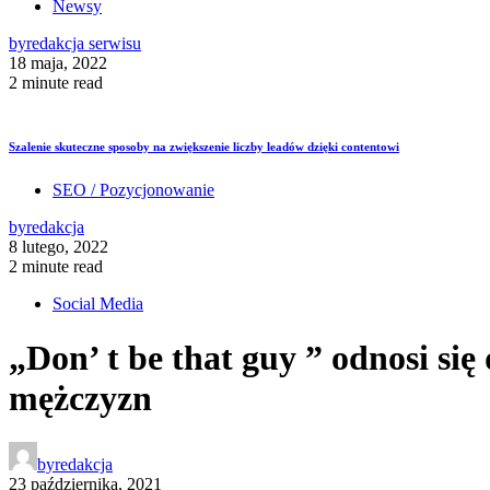
Newsy
by
redakcja serwisu
18 maja, 2022
2 minute read
Szalenie skuteczne sposoby na zwiększenie liczby leadów dzięki contentowi
SEO / Pozycjonowanie
by
redakcja
8 lutego, 2022
2 minute read
Social Media
„Don’ t be that guy ” odnosi s
mężczyzn
by
redakcja
23 października, 2021