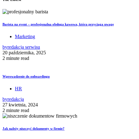
Barista na event – profesjonalna obsługa kawowa, która przyciąga uwagę
Marketing
by
redakcja serwisu
20 października, 2025
2 minute read
Wprowadzenie do onboardingu
HR
by
redakcja
27 kwietnia, 2024
2 minute read
Jak należy niszczyć dokumenty w firmie?