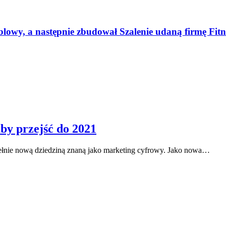
blowy, a następnie zbudował Szalenie udaną firmę Fitn
aby przejść do 2021
pełnie nową dziedziną znaną jako marketing cyfrowy. Jako nowa…