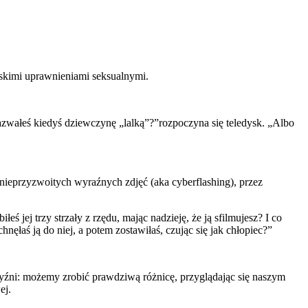
ęskimi uprawnieniami seksualnymi.
zwałeś kiedyś dziewczynę „lalką”?”rozpoczyna się teledysk. „Albo
 nieprzyzwoitych wyraźnych zdjęć (aka cyberflashing), przez
eś jej trzy strzały z rzędu, mając nadzieję, że ją sfilmujesz? I co
ęłaś ją do niej, a potem zostawiłaś, czując się jak chłopiec?”
zyźni: możemy zrobić prawdziwą różnicę, przyglądając się naszym
ej.