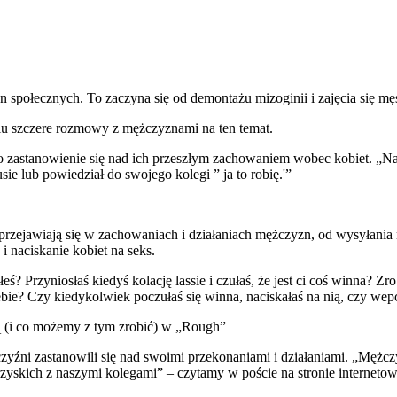
społecznych. To zaczyna się od demontażu mizoginii i zajęcia się m
elu szczere rozmowy z mężczyznami na ten temat.
 zastanowienie się nad ich przeszłym zachowaniem wobec kobiet. „Na
ie lub powiedział do swojego kolegi ” ja to robię.'”
 przejawiają się w zachowaniach i działaniach mężczyzn, od wysyłania
i naciskanie kobiet na seks.
 Przyniosłaś kiedyś kolację lassie i czułaś, że jest ci coś winna? Zrobił
e? Czy kiedykolwiek poczułaś się winna, naciskałaś na nią, czy wepchn
 (i co możemy z tym zrobić) w „Rough”
czyźni zastanowili się nad swoimi przekonaniami i działaniami. „Mężc
skich z naszymi kolegami” – czytamy w poście na stronie internetow