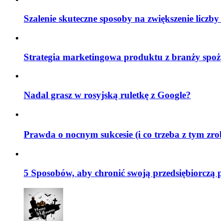
Szalenie skuteczne sposoby na zwiększenie liczby
Strategia marketingowa produktu z branży spoż
Nadal grasz w rosyjską ruletkę z Google?
Prawda o nocnym sukcesie (i co trzeba z tym zr
5 Sposobów, aby chronić swoją przedsiębiorczą 