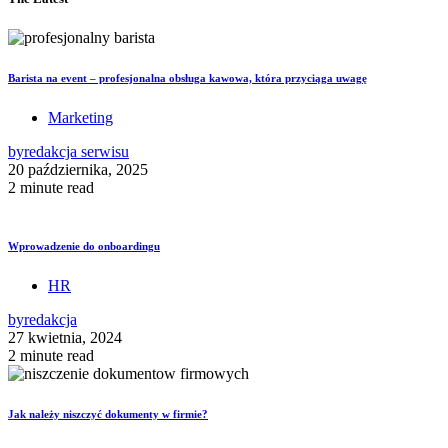
Barista na event – profesjonalna obsługa kawowa, która przyciąga uwagę
Marketing
by
redakcja serwisu
20 października, 2025
2 minute read
Wprowadzenie do onboardingu
HR
by
redakcja
27 kwietnia, 2024
2 minute read
Jak należy niszczyć dokumenty w firmie?