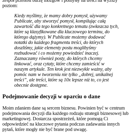
zespół przenosi burzę mózgów i pomysły na treści na wyższy
poziom:
Kiedy myślimy, że mamy dobry pomysł, używamy
Publicate, aby stworzyć pomysł, kompilując całą
zawartość dla tego konkretnego tematu (zwłaszcza tych,
które są klasyfikowane dla kluczowego terminu, do
którego dążymy). W Publicate możemy dodawać
notatki do każdego fragmentu treści, do których
doszliśmy, jakie elementy postu moglibyśmy
rozbudować i co możemy powiedzieć inaczej.
Zaznaczamy również posty, do których chcemy
linkować, oraz cytaty, które chcemy zamieścić w
naszym artykule. Ten krok jest niezwykle ważny, aby
pomóc nam w tworzeniu nie tylko „dobrej, unikalnej
treści”, ale treści, które są 10x lepsze niż to, co jest
obecnie dostępne.
Podejmowanie decyzji w oparciu o dane
Moim zdaniem dane są sercem biznesu. Powinien być w centrum
podejmowania decyzji dla każdego rodzaju strategii biznesowej lub
marketingowej. Dostarcza spostrzeżeń, które pomogą Ci
odpowiedzieć na kluczowe pytania podczas zadawania innych
pytań, które mogły nie być brane pod uwagę.