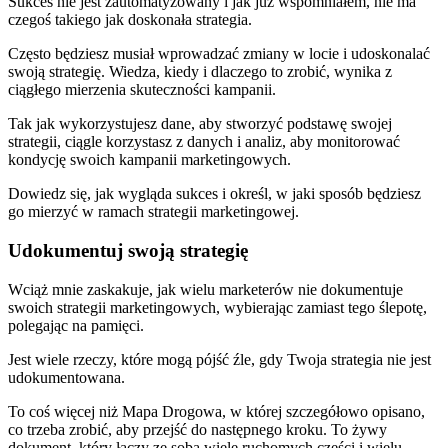
Sukces nie jest zautomatyzowany i jak już wspomniałem, nie ma
czegoś takiego jak doskonała strategia.
Często będziesz musiał wprowadzać zmiany w locie i udoskonalać
swoją strategię. Wiedza, kiedy i dlaczego to zrobić, wynika z
ciągłego mierzenia skuteczności kampanii.
Tak jak wykorzystujesz dane, aby stworzyć podstawę swojej
strategii, ciągle korzystasz z danych i analiz, aby monitorować
kondycję swoich kampanii marketingowych.
Dowiedz się, jak wygląda sukces i określ, w jaki sposób będziesz
go mierzyć w ramach strategii marketingowej.
Udokumentuj swoją strategię
Wciąż mnie zaskakuje, jak wielu marketerów nie dokumentuje
swoich strategii marketingowych, wybierając zamiast tego ślepotę,
polegając na pamięci.
Jest wiele rzeczy, które mogą pójść źle, gdy Twoja strategia nie jest
udokumentowana.
To coś więcej niż Mapa Drogowa, w której szczegółowo opisano,
co trzeba zrobić, aby przejść do następnego kroku. To żywy
dokument, który łączy ze sobą wiele ruchomych części i wielu