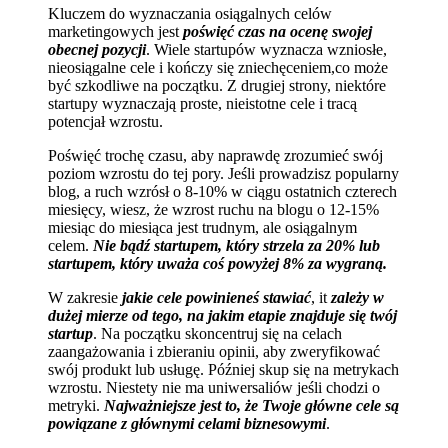
Kluczem do wyznaczania osiągalnych celów
marketingowych jest
poświęć czas na ocenę swojej
obecnej pozycji
. Wiele startupów wyznacza wzniosłe,
nieosiągalne cele i kończy się zniechęceniem,co może
być szkodliwe na początku. Z drugiej strony, niektóre
startupy wyznaczają proste, nieistotne cele i tracą
potencjał wzrostu.
Poświęć trochę czasu, aby naprawdę zrozumieć swój
poziom wzrostu do tej pory. Jeśli prowadzisz popularny
blog, a ruch wzrósł o 8-10% w ciągu ostatnich czterech
miesięcy, wiesz, że wzrost ruchu na blogu o 12-15%
miesiąc do miesiąca jest trudnym, ale osiągalnym
celem.
Nie bądź startupem, który strzela za 20% lub
startupem, który uważa coś powyżej 8% za wygraną.
W zakresie
jakie cele powinieneś stawiać
, it
zależy w
dużej mierze od tego, na jakim etapie znajduje się twój
startup
. Na początku skoncentruj się na celach
zaangażowania i zbieraniu opinii, aby zweryfikować
swój produkt lub usługę. Później skup się na metrykach
wzrostu. Niestety nie ma uniwersaliów jeśli chodzi o
metryki.
Najważniejsze jest to, że Twoje główne cele są
powiązane z głównymi celami biznesowymi
.