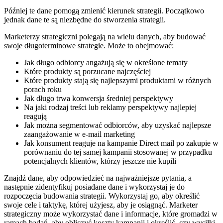
Później te dane pomogą zmienić kierunek strategii. Początkowo
jednak dane te są niezbędne do stworzenia strategii.
Marketerzy strategiczni polegają na wielu danych, aby budować
swoje długoterminowe strategie. Może to obejmować:
Jak długo odbiorcy angażują się w określone tematy
Które produkty są porzucane najczęściej
Które produkty stają się najlepszymi produktami w różnych
porach roku
Jak długo trwa konwersja średniej perspektywy
Na jaki rodzaj treści lub reklamy perspektywy najlepiej
reagują
Jak można segmentować odbiorców, aby uzyskać najlepsze
zaangażowanie w e-mail marketing
Jak konsument reaguje na kampanie Direct mail po zakupie w
porównaniu do tej samej kampanii stosowanej w przypadku
potencjalnych klientów, którzy jeszcze nie kupili
Znajdź dane, aby odpowiedzieć na najważniejsze pytania, a
następnie zidentyfikuj posiadane dane i wykorzystaj je do
rozpoczęcia budowania strategii. Wykorzystaj go, aby określić
swoje cele i taktykę, której użyjesz, aby je osiągnąć. Marketer
strategiczny może wykorzystać dane i informacje, które gromadzi w
ramach badań, aby obliczyć koszty kampanii i określić, czy wysiłki