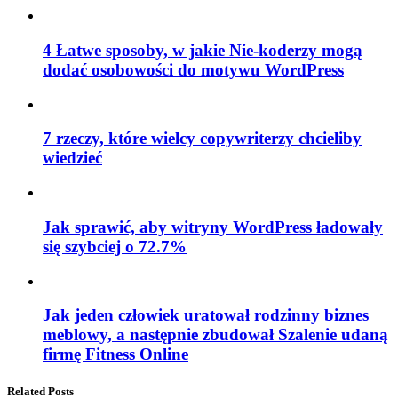
4 Łatwe sposoby, w jakie Nie-koderzy mogą
dodać osobowości do motywu WordPress
7 rzeczy, które wielcy copywriterzy chcieliby
wiedzieć
Jak sprawić, aby witryny WordPress ładowały
się szybciej o 72.7%
Jak jeden człowiek uratował rodzinny biznes
meblowy, a następnie zbudował Szalenie udaną
firmę Fitness Online
Related Posts