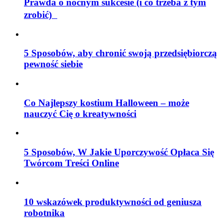
Prawda o nocnym sukcesie (i co trzeba z tym
zrobić)
5 Sposobów, aby chronić swoją przedsiębiorczą
pewność siebie
Co Najlepszy kostium Halloween – może
nauczyć Cię o kreatywności
5 Sposobów, W Jakie Uporczywość Opłaca Się
Twórcom Treści Online
10 wskazówek produktywności od geniusza
robotnika