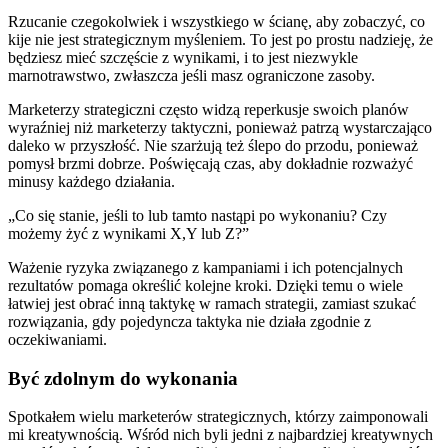
Rzucanie czegokolwiek i wszystkiego w ścianę, aby zobaczyć, co
kije nie jest strategicznym myśleniem. To jest po prostu nadzieję, że
będziesz mieć szczęście z wynikami, i to jest niezwykle
marnotrawstwo, zwłaszcza jeśli masz ograniczone zasoby.
Marketerzy strategiczni często widzą reperkusje swoich planów
wyraźniej niż marketerzy taktyczni, ponieważ patrzą wystarczająco
daleko w przyszłość. Nie szarżują też ślepo do przodu, ponieważ
pomysł brzmi dobrze. Poświęcają czas, aby dokładnie rozważyć
minusy każdego działania.
„Co się stanie, jeśli to lub tamto nastąpi po wykonaniu? Czy
możemy żyć z wynikami X,Y lub Z?”
Ważenie ryzyka związanego z kampaniami i ich potencjalnych
rezultatów pomaga określić kolejne kroki. Dzięki temu o wiele
łatwiej jest obrać inną taktykę w ramach strategii, zamiast szukać
rozwiązania, gdy pojedyncza taktyka nie działa zgodnie z
oczekiwaniami.
Być zdolnym do wykonania
Spotkałem wielu marketerów strategicznych, którzy zaimponowali
mi kreatywnością. Wśród nich byli jedni z najbardziej kreatywnych