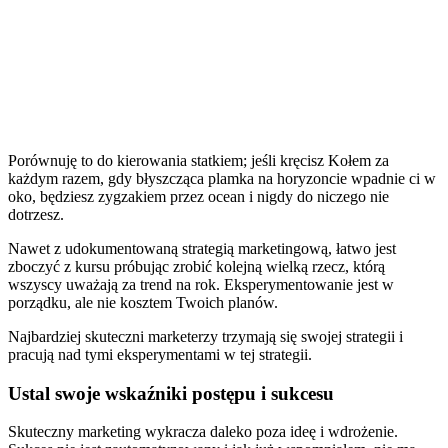
Porównuję to do kierowania statkiem; jeśli kręcisz Kołem za
każdym razem, gdy błyszcząca plamka na horyzoncie wpadnie ci w
oko, będziesz zygzakiem przez ocean i nigdy do niczego nie
dotrzesz.
Nawet z udokumentowaną strategią marketingową, łatwo jest
zboczyć z kursu próbując zrobić kolejną wielką rzecz, którą
wszyscy uważają za trend na rok. Eksperymentowanie jest w
porządku, ale nie kosztem Twoich planów.
Najbardziej skuteczni marketerzy trzymają się swojej strategii i
pracują nad tymi eksperymentami w tej strategii.
Ustal swoje wskaźniki postępu i sukcesu
Skuteczny marketing wykracza daleko poza ideę i wdrożenie.