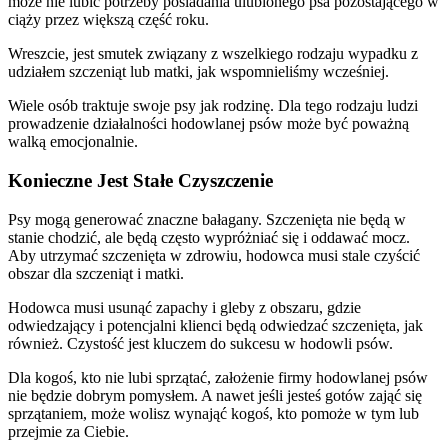
może nie lubić potrzeby posiadania ulubionego psa pozostającego w
ciąży przez większą część roku.
Wreszcie, jest smutek związany z wszelkiego rodzaju wypadku z
udziałem szczeniąt lub matki, jak wspomnieliśmy wcześniej.
Wiele osób traktuje swoje psy jak rodzinę. Dla tego rodzaju ludzi
prowadzenie działalności hodowlanej psów może być poważną
walką emocjonalnie.
Konieczne Jest Stałe Czyszczenie
Psy mogą generować znaczne bałagany. Szczenięta nie będą w
stanie chodzić, ale będą często wypróżniać się i oddawać mocz.
Aby utrzymać szczenięta w zdrowiu, hodowca musi stale czyścić
obszar dla szczeniąt i matki.
Hodowca musi usunąć zapachy i gleby z obszaru, gdzie
odwiedzający i potencjalni klienci będą odwiedzać szczenięta, jak
również. Czystość jest kluczem do sukcesu w hodowli psów.
Dla kogoś, kto nie lubi sprzątać, założenie firmy hodowlanej psów
nie będzie dobrym pomysłem. A nawet jeśli jesteś gotów zająć się
sprzątaniem, może wolisz wynająć kogoś, kto pomoże w tym lub
przejmie za Ciebie.