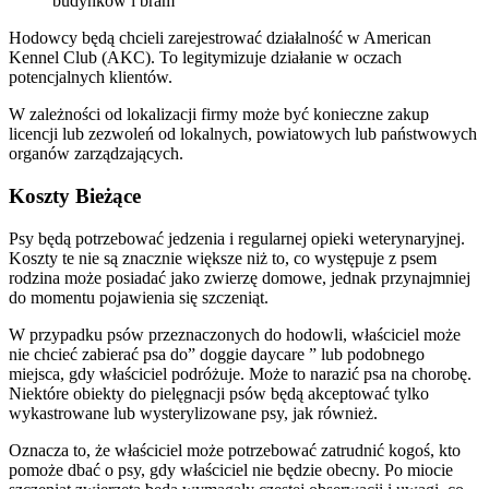
budynków i bram
Hodowcy będą chcieli zarejestrować działalność w American
Kennel Club (AKC). To legitymizuje działanie w oczach
potencjalnych klientów.
W zależności od lokalizacji firmy może być konieczne zakup
licencji lub zezwoleń od lokalnych, powiatowych lub państwowych
organów zarządzających.
Koszty Bieżące
Psy będą potrzebować jedzenia i regularnej opieki weterynaryjnej.
Koszty te nie są znacznie większe niż to, co występuje z psem
rodzina może posiadać jako zwierzę domowe, jednak przynajmniej
do momentu pojawienia się szczeniąt.
W przypadku psów przeznaczonych do hodowli, właściciel może
nie chcieć zabierać psa do” doggie daycare ” lub podobnego
miejsca, gdy właściciel podróżuje. Może to narazić psa na chorobę.
Niektóre obiekty do pielęgnacji psów będą akceptować tylko
wykastrowane lub wysterylizowane psy, jak również.
Oznacza to, że właściciel może potrzebować zatrudnić kogoś, kto
pomoże dbać o psy, gdy właściciel nie będzie obecny. Po miocie