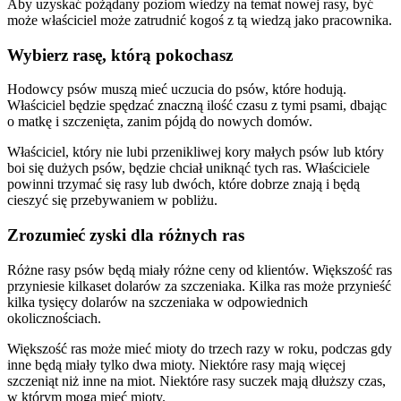
Aby uzyskać pożądany poziom wiedzy na temat nowej rasy, być
może właściciel może zatrudnić kogoś z tą wiedzą jako pracownika.
Wybierz rasę, którą pokochasz
Hodowcy psów muszą mieć uczucia do psów, które hodują.
Właściciel będzie spędzać znaczną ilość czasu z tymi psami, dbając
o matkę i szczenięta, zanim pójdą do nowych domów.
Właściciel, który nie lubi przenikliwej kory małych psów lub który
boi się dużych psów, będzie chciał uniknąć tych ras. Właściciele
powinni trzymać się rasy lub dwóch, które dobrze znają i będą
cieszyć się przebywaniem w pobliżu.
Zrozumieć zyski dla różnych ras
Różne rasy psów będą miały różne ceny od klientów. Większość ras
przyniesie kilkaset dolarów za szczeniaka. Kilka ras może przynieść
kilka tysięcy dolarów na szczeniaka w odpowiednich
okolicznościach.
Większość ras może mieć mioty do trzech razy w roku, podczas gdy
inne będą miały tylko dwa mioty. Niektóre rasy mają więcej
szczeniąt niż inne na miot. Niektóre rasy suczek mają dłuższy czas,
w którym mogą mieć mioty.