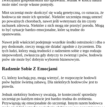
zwierzętami gospodarskimi lub uprawami. Jednak w końcu natura
może mieć swoje własne pomysły.
Miot szczeniąt może skończyć się wadą genetyczną, co oznacza, że
hodowca nie może ich sprzedać. Niektóre szczenięta mogą umrzeć
po poważnych chorobach, nawet jeśli weterynarz da im czysty
rachunek zdrowia. Niektóre z nich mogą nie przeżyć porodu. Mogą
to być sytuacje bardzo emocjonalne, które są trudne do
opanowania.
Nawet jeśli właściciel podejmuje wszelkie środki ostrożności i dba o
psy doskonale, rzeczy mogą nie działać zgodnie z życzeniem. Dla
tych ludzi, którzy mają trudności z radzeniem sobie z tego rodzaju
niepowodzeń, zwłaszcza gdy dotyczy to zwierząt i psów, hodowla
psów nie może być dobrym wyborem biznesowym.
Radzenie Sobie Z Emocjami
Ci, którzy kochają psy, mogą wierzyć, że rozpoczęcie hodowli
psów będzie świetną zabawą. Dla niektórych hodowców jest to
prawda.
Jednak niektórzy hodowcy uważają, że konieczność sprzedaży
szczeniąt po każdym miocie jest bardzo trudna do zrobienia.
Przywiązują się emocjonalnie do szczeniąt. Innym razem hodowca