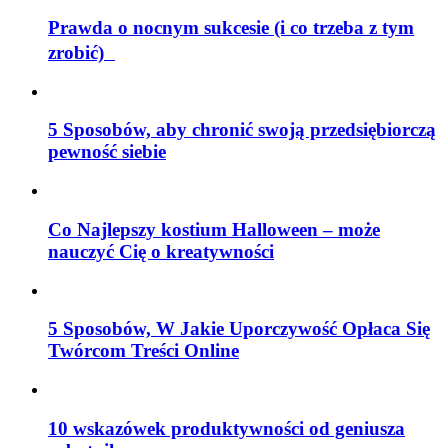
Prawda o nocnym sukcesie (i co trzeba z tym
zrobić)
5 Sposobów, aby chronić swoją przedsiębiorczą
pewność siebie
Co Najlepszy kostium Halloween – może
nauczyć Cię o kreatywności
5 Sposobów, W Jakie Uporczywość Opłaca Się
Twórcom Treści Online
10 wskazówek produktywności od geniusza