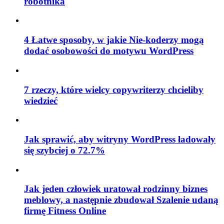
robotnika
4 Łatwe sposoby, w jakie Nie-koderzy mogą
dodać osobowości do motywu WordPress
7 rzeczy, które wielcy copywriterzy chcieliby
wiedzieć
Jak sprawić, aby witryny WordPress ładowały
się szybciej o 72.7%
Jak jeden człowiek uratował rodzinny biznes
meblowy, a następnie zbudował Szalenie udaną
firmę Fitness Online