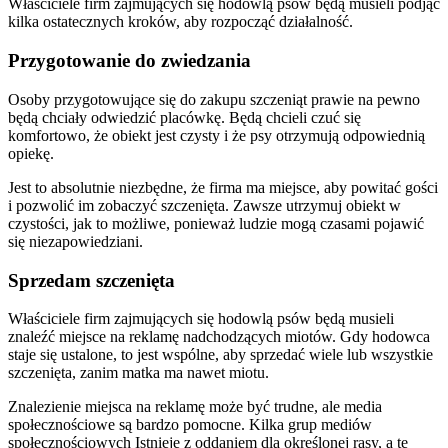
Właściciele firm zajmujących się hodowlą psów będą musieli podjąć
kilka ostatecznych kroków, aby rozpocząć działalność.
Przygotowanie do zwiedzania
Osoby przygotowujące się do zakupu szczeniąt prawie na pewno
będą chciały odwiedzić placówkę. Będą chcieli czuć się
komfortowo, że obiekt jest czysty i że psy otrzymują odpowiednią
opiekę.
Jest to absolutnie niezbędne, że firma ma miejsce, aby powitać gości
i pozwolić im zobaczyć szczenięta. Zawsze utrzymuj obiekt w
czystości, jak to możliwe, ponieważ ludzie mogą czasami pojawić
się niezapowiedziani.
Sprzedam szczenięta
Właściciele firm zajmujących się hodowlą psów będą musieli
znaleźć miejsce na reklamę nadchodzących miotów. Gdy hodowca
staje się ustalone, to jest wspólne, aby sprzedać wiele lub wszystkie
szczenięta, zanim matka ma nawet miotu.
Znalezienie miejsca na reklamę może być trudne, ale media
społecznościowe są bardzo pomocne. Kilka grup mediów
społecznościowych Istnieje z oddaniem dla określonej rasy, a te