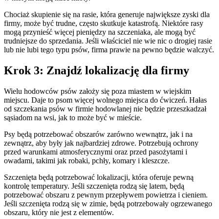
Chociaż skupienie się na rasie, która generuje największe zyski dla
firmy, może być trudne, często skutkuje katastrofą. Niektóre rasy
mogą przynieść więcej pieniędzy na szczeniaka, ale mogą być
trudniejsze do sprzedania. Jeśli właściciel nie wie nic o drogiej rasie
lub nie lubi tego typu psów, firma prawie na pewno będzie walczyć.
Krok 3: Znajdź lokalizację dla firmy
Wielu hodowców psów założy się poza miastem w wiejskim
miejscu. Daje to psom więcej wolnego miejsca do ćwiczeń. Hałas
od szczekania psów w firmie hodowlanej nie będzie przeszkadzał
sąsiadom na wsi, jak to może być w mieście.
Psy będą potrzebować obszarów zarówno wewnątrz, jak i na
zewnątrz, aby były jak najbardziej zdrowe. Potrzebują ochrony
przed warunkami atmosferycznymi oraz przed pasożytami i
owadami, takimi jak robaki, pchły, komary i kleszcze.
Szczenięta będą potrzebować lokalizacji, która oferuje pewną
kontrolę temperatury. Jeśli szczenięta rodzą się latem, będą
potrzebować obszaru z pewnym przepływem powietrza i cieniem.
Jeśli szczenięta rodzą się w zimie, będą potrzebowały ogrzewanego
obszaru, który nie jest z elementów.