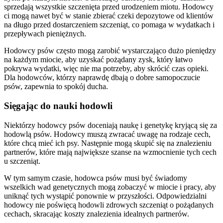
sprzedają wszystkie szczenięta przed urodzeniem miotu. Hodowcy
ci mogą nawet być w stanie zbierać czeki depozytowe od klientów
na długo przed dostarczeniem szczeniąt, co pomaga w wydatkach i
przepływach pieniężnych.
Hodowcy psów często mogą zarobić wystarczająco dużo pieniędzy
na każdym miocie, aby uzyskać pożądany zysk, który łatwo
pokrywa wydatki, więc nie ma potrzeby, aby skrócić czas opieki.
Dla hodowców, którzy naprawdę dbają o dobre samopoczucie
psów, zapewnia to spokój ducha.
Sięgając do nauki hodowli
Niektórzy hodowcy psów doceniają naukę i genetykę kryjącą się za
hodowlą psów. Hodowcy muszą zwracać uwagę na rodzaje cech,
które chcą mieć ich psy. Następnie mogą skupić się na znalezieniu
partnerów, które mają największe szanse na wzmocnienie tych cech
u szczeniąt.
W tym samym czasie, hodowca psów musi być świadomy
wszelkich wad genetycznych mogą zobaczyć w miocie i pracy, aby
uniknąć tych wystąpić ponownie w przyszłości. Odpowiedzialni
hodowcy nie poświęcą hodowli zdrowych szczeniąt o pożądanych
cechach, skracając koszty znalezienia idealnych partnerów.