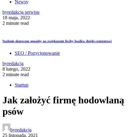
Newsy
by
redakcja serwisu
18 maja, 2022
2 minute read
Szalenie skuteczne sposoby na zwiększenie liczby leadów dzięki contentowi
SEO / Pozycjonowanie
by
redakcja
8 lutego, 2022
2 minute read
Startup
Jak założyć firmę hodowlaną
psów
by
redakcja
25 listopada, 2021