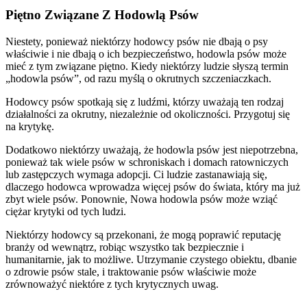
Piętno Związane Z Hodowlą Psów
Niestety, ponieważ niektórzy hodowcy psów nie dbają o psy
właściwie i nie dbają o ich bezpieczeństwo, hodowla psów może
mieć z tym związane piętno. Kiedy niektórzy ludzie słyszą termin
„hodowla psów”, od razu myślą o okrutnych szczeniaczkach.
Hodowcy psów spotkają się z ludźmi, którzy uważają ten rodzaj
działalności za okrutny, niezależnie od okoliczności. Przygotuj się
na krytykę.
Dodatkowo niektórzy uważają, że hodowla psów jest niepotrzebna,
ponieważ tak wiele psów w schroniskach i domach ratowniczych
lub zastępczych wymaga adopcji. Ci ludzie zastanawiają się,
dlaczego hodowca wprowadza więcej psów do świata, który ma już
zbyt wiele psów. Ponownie, Nowa hodowla psów może wziąć
ciężar krytyki od tych ludzi.
Niektórzy hodowcy są przekonani, że mogą poprawić reputację
branży od wewnątrz, robiąc wszystko tak bezpiecznie i
humanitarnie, jak to możliwe. Utrzymanie czystego obiektu, dbanie
o zdrowie psów stale, i traktowanie psów właściwie może
zrównoważyć niektóre z tych krytycznych uwag.