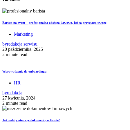
Barista na event – profesjonalna obsługa kawowa, która przyciąga uwagę
Marketing
by
redakcja serwisu
20 października, 2025
2 minute read
Wprowadzenie do onboardingu
HR
by
redakcja
27 kwietnia, 2024
2 minute read
Jak należy niszczyć dokumenty w firmie?