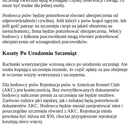
szczeniąt zwierzęta będą wymagały częstej obserwacji i uwagi, co
może być trudne dla jednej osoby.
Hodowca psów będzie potrzebował również ubezpieczenia od
odpowiedzialności cywilnej. Jeśli któryś z psów kogoś ugryzie, lub
jeśli gość patrząc na szczenięta cierpi na jakieś obrażenia na
nieruchomości, firma będzie potrzebować ubezpieczenia. Wielcy
hodowcy z kilkoma pracownikami mogą również potrzebować
ubezpieczenia od wynagrodzeń pracowników.
Koszty Po Urodzeniu Szczeniąt
Rachunki weterynaryjne wzrosną nieco po urodzeniu szczeniąt. Ale
osoba kupująca szczenięta rozumie, że część opłaty za psa obejmuje
te wczesne wizyty weterynarza i szczepienia.
Dla hodowcy psów Rejestracja psów w American Kennel Club
(AKC) jest koniecznością. Bez zweryfikowanych dokumentów
hodowcy naliczenie premii za szczenięta nie będzie możliwe.
Zarówno rodzice płci męskiej, jak i żeńskiej będą potrzebowali
dokumentów AKC. Hodowca będzie musiał zarejestrować miot i
poszczególne szczenięta również z AKC. Rejestracja miotu
powinna być niższa niż $50, chociaż przyspieszone rejestracje
kosztują nieco więcej.