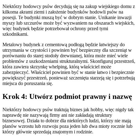
Niektórzy hodowcy psów decydują się na zakup wiejskiego domu z
kilkoma akrami ziemi i założenie budynków hodowli psów na
posesji. Te budynki muszą być w dobrym stanie. Unikanie inwazji
myszy lub szczurów może być wyzwaniem na obszarach wiejskich,
więc budynek będzie potrzebował ochrony przed tymi
szkodnikami.
Metalowy budynek z cementową podłogą będzie łatwiejszy do
utrzymania w czystości i powinien być bezpieczny dla szczeniąt w
porównaniu do starej stodoły drewnianej, która może mieć wiele
problemów z uszkodzeniami strukturalnymi. Skonfiguruj przestrzeń,
która zawiera skrzynkę whelping, którą właściciel może
zabezpieczyć. Właściciel powinien być w stanie łatwo i bezpiecznie
powiększyć przestrzeń, ponieważ szczenięta starzeją się i potrzebują
miejsca do poruszania się.
Krok 4: Utwórz podmiot prawny i nazwę
Niektórzy hodowcy psów traktują biznes jak hobby, więc nigdy tak
naprawdę nie nazywają firmy ani nie zakładają struktury
biznesowej. Działa to dobrze dla niektórych ludzi, którzy nie mają
planów wzrostu lub rozwoju poza jeden lub dwa mioty rocznie lub
którzy głównie sprzedają znajomym i rodzinie.