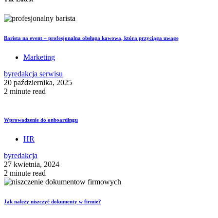
Barista na event – profesjonalna obsługa kawowa, która przyciąga uwagę
Marketing
by
redakcja serwisu
20 października, 2025
2 minute read
Wprowadzenie do onboardingu
HR
by
redakcja
27 kwietnia, 2024
2 minute read
Jak należy niszczyć dokumenty w firmie?