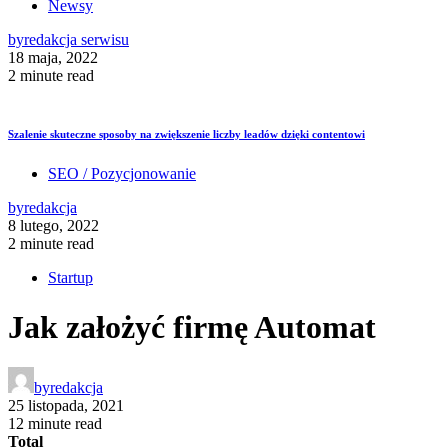
Newsy
by
redakcja serwisu
18 maja, 2022
2 minute read
Szalenie skuteczne sposoby na zwiększenie liczby leadów dzięki contentowi
SEO / Pozycjonowanie
by
redakcja
8 lutego, 2022
2 minute read
Startup
Jak założyć firmę Automat
by
redakcja
25 listopada, 2021
12 minute read
Total