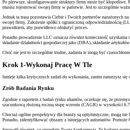
Po pierwsze, skonfigurowanie struktury firmy może być kłopotliwe. 
musisz rejestrować swojej firmy w państwie. Jest to szczególnie waż
Jednak ta trasa pozostawia Ciebie i Twoich partnerów narażonych n
swojej firmy. Założenie spółki z ograniczoną odpowiedzialnością (LL
prawnikiem, aby prawidłowo obsłużyć proces.
Ponadto prowadzenie LLC oznacza również konieczność uzyskania 
składanie działalności gospodarczej jako (DBA), składanie artykułów
Choć nie jest to szczególnie trudne, zadania te mogą być czasochłon
Krok 1-Wykonaj Pracę W Tle
Istnieje kilka krytycznych zadań do wykonania, zanim zanurzysz si
Zrób Badania Rynku
Zgodnie z raportem z badań rynku aliantów, oczekuje się, że przem
szacunkową złożoną roczną stopę wzrostu (CAGR) w wysokości 6.
Chociaż ogólne perspektywy dla branży są optymistyczne, mogą nie 
Ponadto, zidentyfikować obszary z istniejących automatów. Pomoże 
Sprawdź również, co sprzedaje Twoja konkurencja. Te badania pomogą 