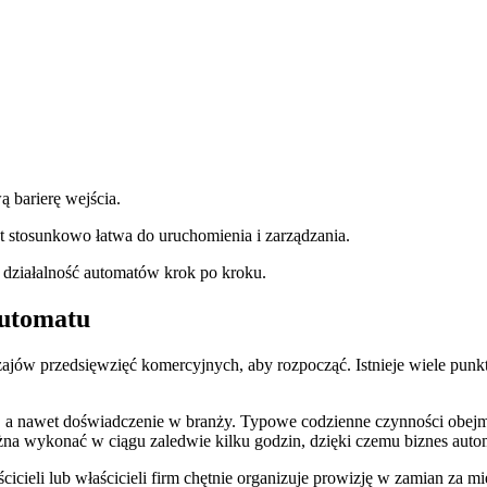
ą barierę wejścia.
st stosunkowo łatwa do uruchomienia i zarządzania.
ąć działalność automatów krok po kroku.
 automatu
dzajów przedsięwzięć komercyjnych, aby rozpocząć. Istnieje wiele punkt
 a nawet doświadczenie w branży. Typowe codzienne czynności obejm
żna wykonać w ciągu zaledwie kilku godzin, dzięki czemu biznes aut
cieli lub właścicieli firm chętnie organizuje prowizję w zamian za mi