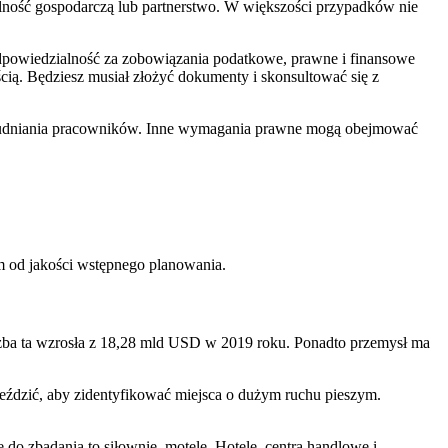
łalność gospodarczą lub partnerstwo. W większości przypadków nie
odpowiedzialność za zobowiązania podatkowe, prawne i finansowe
cią. Będziesz musiał złożyć dokumenty i skonsultować się z
trudniania pracowników. Inne wymagania prawne mogą obejmować
im od jakości wstępnego planowania.
czba ta wzrosła z 18,28 mld USD w 2019 roku. Ponadto przemysł ma
jeździć, aby zidentyfikować miejsca o dużym ruchu pieszym.
do zbadania to siłownie, motele, Hotele, centra handlowe i