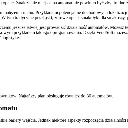
ą opłatę. Znalezienie miejsca na automat nie powinno być zbyt trudne z
natężeniu ruchu. Przykładami potencjalnie dochodowych lokalizacji są 
W tym tradycyjne przekąski, zdrowe opcje, smakołyki dla smakoszy, p
i czemu jeszcze łatwiej jest prowadzić działalność automatów. Możes
ątkowym przykładem takiego oprogramowania. Dzięki VendSoft możesz u
ć logistykę.
kowników. Najtańszy plan obsługuje również do 30 automatów.
utomatu
kie bariery wejścia. Jednak niektóre aspekty rozpoczęcia działalności