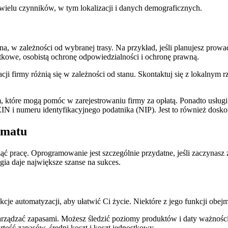
ielu czynników, w tym lokalizacji i danych demograficznych.
na, w zależności od wybranej trasy. Na przykład, jeśli planujesz prow
datkowe, osobistą ochronę odpowiedzialności i ochronę prawną.
racji firmy różnią się w zależności od stanu. Skontaktuj się z lokalny
om, które mogą pomóc w zarejestrowaniu firmy za opłatą. Ponadto usłu
EIN i numeru identyfikacyjnego podatnika (NIP). Jest to również dosk
tomatu
 pracę. Oprogramowanie jest szczególnie przydatne, jeśli zaczynasz
gia daje największe szanse na sukces.
je automatyzacji, aby ułatwić Ci życie. Niektóre z jego funkcji obejm
rządzać zapasami. Możesz śledzić poziomy produktów i daty ważności,
rtość zapasów, średni koszt i koszt jednostkowy.