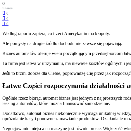
0
Shares
0
0
0
Według raportu zapiera, co trzeci Amerykanin ma kłopoty.
Ale pomysły na drugie źródło dochodu nie zawsze się pojawiają.
Biznes automatów oferuje wielu początkującym przedsiębiorcom łatw
Ta firma jest łatwa w utrzymaniu, ma niewiele kosztów ogólnych i je
Jeśli to brzmi dobrze dla Ciebie, poprowadzę Cię przez jak rozpocz
Łatwe Części rozpoczynania działalności
Ogólnie rzecz biorąc, automat biznes jest jednym z najprostszych ro
leasing automatów, które można finansować samodzielnie.
Dodatkowo, automat biznes niekoniecznie wymaga unikalnej wiedzy,
opróżnianie kasy i ponowne zamawianie produktów. Działania te mo
Negocjowanie miejsca na maszynę jest równie proste. Większość właści