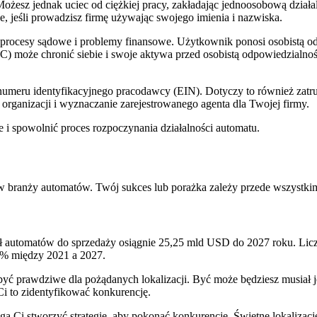
Możesz jednak uciec od ciężkiej pracy, zakładając jednoosobową dzia
ne, jeśli prowadzisz firmę używając swojego imienia i nazwiska.
a procesy sądowe i problemy finansowe. Użytkownik ponosi osobistą 
C) może chronić siebie i swoje aktywa przed osobistą odpowiedzialnoś
numeru identyfikacyjnego pracodawcy (EIN). Dotyczy to również za
 organizacji i wyznaczanie zarejestrowanego agenta dla Twojej firmy.
ne i spowolnić proces rozpoczynania działalności automatu.
ę w branży automatów. Twój sukces lub porażka zależy przede wszystk
ysł automatów do sprzedaży osiągnie 25,25 mld USD do 2027 roku. Li
7% między 2021 a 2027.
być prawdziwe dla pożądanych lokalizacji. Być może będziesz musiał 
Ci to zidentyfikować konkurencję.
Ci stworzyć strategię, aby pokonać konkurencję. Świetne lokalizacje 