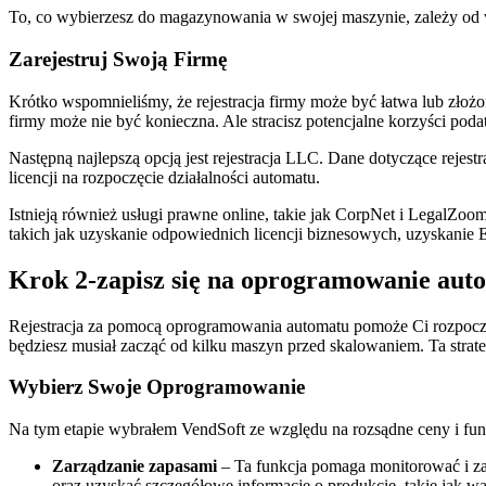
To, co wybierzesz do magazynowania w swojej maszynie, zależy od w
Zarejestruj Swoją Firmę
Krótko wspomnieliśmy, że rejestracja firmy może być łatwa lub złożo
firmy może nie być konieczna. Ale stracisz potencjalne korzyści po
Następną najlepszą opcją jest rejestracja LLC. Dane dotyczące rejest
licencji na rozpoczęcie działalności automatu.
Istnieją również usługi prawne online, takie jak CorpNet i LegalZo
takich jak uzyskanie odpowiednich licencji biznesowych, uzyskanie 
Krok 2-zapisz się na oprogramowanie au
Rejestracja za pomocą oprogramowania automatu pomoże Ci rozpocząć
będziesz musiał zacząć od kilku maszyn przed skalowaniem. Ta strate
Wybierz Swoje Oprogramowanie
Na tym etapie wybrałem VendSoft ze względu na rozsądne ceny i funkc
Zarządzanie zapasami
– Ta funkcja pomaga monitorować i za
oraz uzyskać szczegółowe informacje o produkcie, takie jak wa