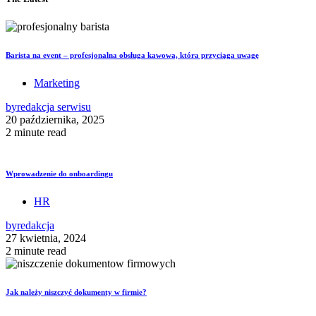
Barista na event – profesjonalna obsługa kawowa, która przyciąga uwagę
Marketing
by
redakcja serwisu
20 października, 2025
2 minute read
Wprowadzenie do onboardingu
HR
by
redakcja
27 kwietnia, 2024
2 minute read
Jak należy niszczyć dokumenty w firmie?