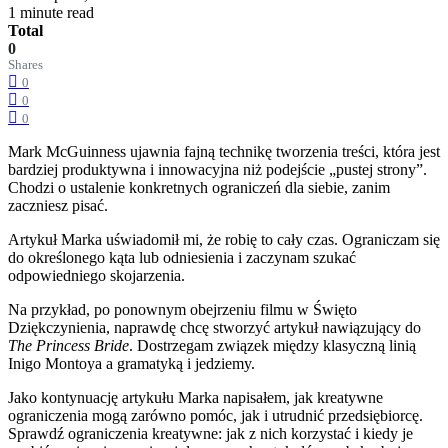
1 minute read
Total
0
Shares
0
0
0
Mark McGuinness ujawnia fajną technikę tworzenia treści, która jest
bardziej produktywna i innowacyjna niż podejście „pustej strony”.
Chodzi o ustalenie konkretnych ograniczeń dla siebie, zanim
zaczniesz pisać.
Artykuł Marka uświadomił mi, że robię to cały czas. Ograniczam się
do określonego kąta lub odniesienia i zaczynam szukać
odpowiedniego skojarzenia.
Na przykład, po ponownym obejrzeniu filmu w Święto
Dziękczynienia, naprawdę chcę stworzyć artykuł nawiązujący do
The Princess Bride
. Dostrzegam związek między klasyczną linią
Inigo Montoya a gramatyką i jedziemy.
Jako kontynuację artykułu Marka napisałem, jak kreatywne
ograniczenia mogą zarówno pomóc, jak i utrudnić przedsiębiorcę.
Sprawdź ograniczenia kreatywne: jak z nich korzystać i kiedy je