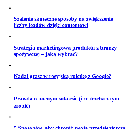
Szalenie skuteczne sposoby na zwiększenie
liczby leadów dzięki contentowi
Strategia marketingowa produktu z branży
spożywczej – jaką wybrać?
Nadal grasz w rosyjską ruletkę z Google?
Prawda o nocnym sukcesie (i co trzeba z tym
zrobić)
5 Sposobów, aby chronić swoją przedsiębiorczą