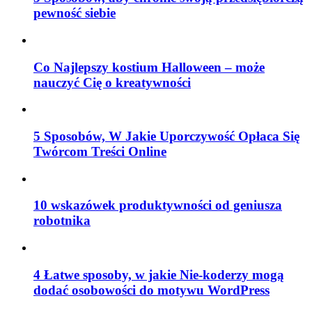
pewność siebie
Co Najlepszy kostium Halloween – może
nauczyć Cię o kreatywności
5 Sposobów, W Jakie Uporczywość Opłaca Się
Twórcom Treści Online
10 wskazówek produktywności od geniusza
robotnika
4 Łatwe sposoby, w jakie Nie-koderzy mogą
dodać osobowości do motywu WordPress