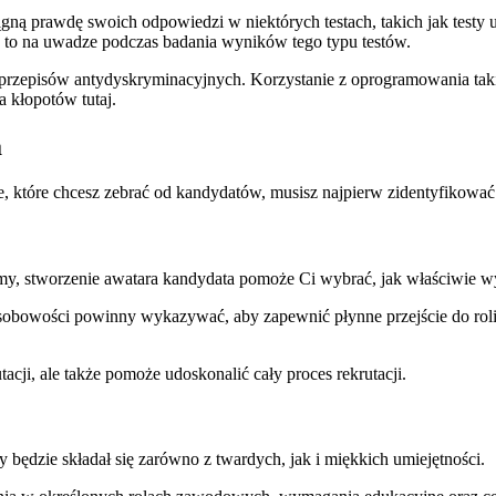
gną prawdę swoich odpowiedzi w niektórych testach, takich jak testy 
ć to na uwadze podczas badania wyników tego typu testów.
ć przepisów antydyskryminacyjnych. Korzystanie z oprogramowania taki
 kłopotów tutaj.
a
e, które chcesz zebrać od kandydatów, musisz najpierw zidentyfikować
irmy, stworzenie awatara kandydata pomoże Ci wybrać, jak właściwie w
sobowości powinny wykazywać, aby zapewnić płynne przejście do roli? 
cji, ale także pomoże udoskonalić cały proces rekrutacji.
y będzie składał się zarówno z twardych, jak i miękkich umiejętności.