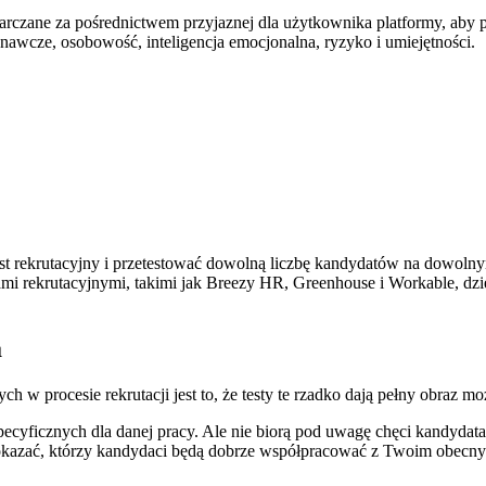
arczane za pośrednictwem przyjaznej dla użytkownika platformy, aby 
znawcze, osobowość, inteligencja emocjonalna, ryzyko i umiejętności.
test rekrutacyjny i przetestować dowolną liczbę kandydatów na dowolny
amami rekrutacyjnymi, takimi jak Breezy HR, Greenhouse i Workable,
a
h w procesie rekrutacji jest to, że testy te rzadko dają pełny obraz m
ecyficznych dla danej pracy. Ale nie biorą pod uwagę chęci kandydata 
pokazać, którzy kandydaci będą dobrze współpracować z Twoim obecnym