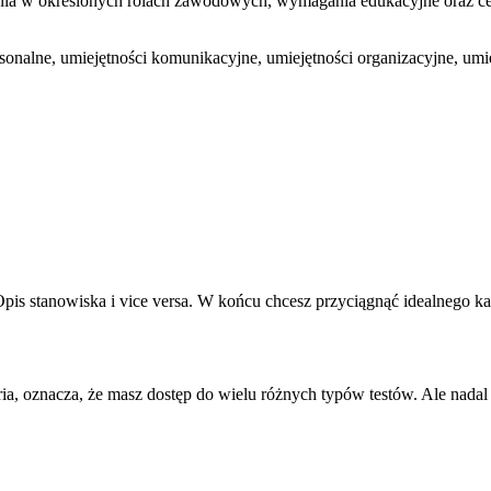
zenia w określonych rolach zawodowych, wymagania edukacyjne oraz cer
personalne, umiejętności komunikacyjne, umiejętności organizacyjne, 
s stanowiska i vice versa. W końcu chcesz przyciągnąć idealnego kan
ia, oznacza, że masz dostęp do wielu różnych typów testów. Ale nadal 