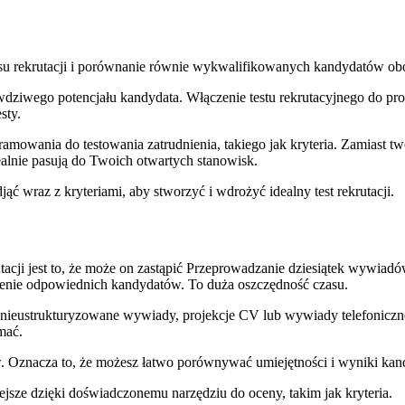
esu rekrutacji i porównanie równie wykwalifikowanych kandydatów obo
dziwego potencjału kandydata. Włączenie testu rekrutacyjnego do pro
sty.
mowania do testowania zatrudnienia, takiego jak kryteria. Zamiast two
dealnie pasują do Twoich otwartych stanowisk.
ć wraz z kryteriami, aby stworzyć i wdrożyć idealny test rekrutacji.
tacji jest to, że może on zastąpić Przeprowadzanie dziesiątek wywiad
żenie odpowiednich kandydatów. To duża oszczędność czasu.
k nieustrukturyzowane wywiady, projekcje CV lub wywiady telefoniczne
mać.
ów. Oznacza to, że możesz łatwo porównywać umiejętności i wyniki kan
iejsze dzięki doświadczonemu narzędziu do oceny, takim jak kryteria.