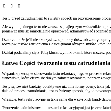
Testy przed zatrudnieniem to świetny sposób na przyspieszenie proc
Ale wyniki jednego testu nie zawsze są najlepszym wskaźnikiem praw
ponieważ musisz samodzielnie opracować, administrować i oceniać te
Oznacza to, że jeśli nie skorzystasz z pomocy doświadczonego oprogra
rodzajów testów zatrudnienia z dziesiątkami różnych stylów, które i
Dzisiaj podzielimy się z Tobą kluczowymi krokami, które możesz podją
Łatwe Części tworzenia testu zatrudniania
Wspaniałą rzeczą w stosowaniu testu rekrutacyjnego w procesie rekru
stanowiska, które cieszą się dużym zainteresowaniem, poprzez zawę
Testy są również bardziej obiektywne niż inne formy oceny, takie ja
dala od procesu zatrudniania, test to świetny sposób, aby to powstrzy
Wreszcie, testy rekrutacyjne są takie same dla wszystkich kandydat
Tworzenie i administrowanie testami rekrutacyjnymi jest jeszcze łatw