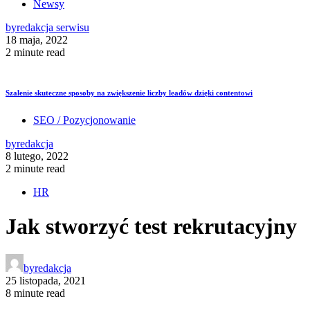
Newsy
by
redakcja serwisu
18 maja, 2022
2 minute read
Szalenie skuteczne sposoby na zwiększenie liczby leadów dzięki contentowi
SEO / Pozycjonowanie
by
redakcja
8 lutego, 2022
2 minute read
HR
Jak stworzyć test rekrutacyjny
by
redakcja
25 listopada, 2021
8 minute read