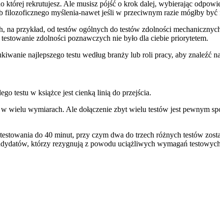
do której rekrutujesz. Ale musisz pójść o krok dalej, wybierając odpowi
ub filozoficznego myślenia-nawet jeśli w przeciwnym razie mógłby by
, na przykład, od testów ogólnych do testów zdolności mechanicznych,
 testowanie zdolności poznawczych nie było dla ciebie priorytetem.
zukiwanie najlepszego testu według branży lub roli pracy, aby znaleźć n
 testu w książce jest cienką linią do przejścia.
w w wielu wymiarach. Ale dołączenie zbyt wielu testów jest pewnym 
u testowania do 40 minut, przy czym dwa do trzech różnych testów zo
kandydatów, którzy rezygnują z powodu uciążliwych wymagań testowych