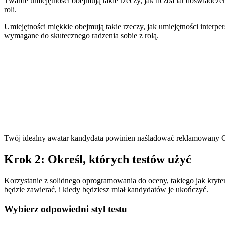
Twarde umiejętności obejmują takie rzeczy, jak liczba lat doświadc
roli.
Umiejętności miękkie obejmują takie rzeczy, jak umiejętności inter
wymagane do skutecznego radzenia sobie z rolą.
Twój idealny awatar kandydata powinien naśladować reklamowany Opi
Krok 2: Określ, których testów użyć
Korzystanie z solidnego oprogramowania do oceny, takiego jak kryter
będzie zawierać, i kiedy będziesz miał kandydatów je ukończyć.
Wybierz odpowiedni styl testu