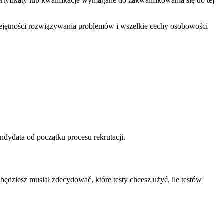
tyfikaty lub kwalifikacje wymagane do zakwalifikowania się do tej
umiejętności rozwiązywania problemów i wszelkie cechy osobowości
dydata od początku procesu rekrutacji.
będziesz musiał zdecydować, które testy chcesz użyć, ile testów