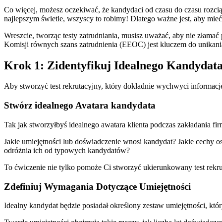
Co więcej, możesz oczekiwać, że kandydaci od czasu do czasu rozcią
najlepszym świetle, wszyscy to robimy! Dlatego ważne jest, aby mie
Wreszcie, tworząc testy zatrudniania, musisz uważać, aby nie złama
Komisji równych szans zatrudnienia (EEOC) jest kluczem do unikania
Krok 1: Zidentyfikuj Idealnego Kandydat
Aby stworzyć test rekrutacyjny, który dokładnie wychwyci informacj
Stwórz idealnego Avatara kandydata
Tak jak stworzyłbyś idealnego awatara klienta podczas zakładania f
Jakie umiejętności lub doświadczenie wnosi kandydat? Jakie cechy o
odróżnia ich od typowych kandydatów?
To ćwiczenie nie tylko pomoże Ci stworzyć ukierunkowany test rekruta
Zdefiniuj Wymagania Dotyczące Umiejętności
Idealny kandydat będzie posiadał określony zestaw umiejętności, któr