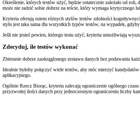
Określenie, których testów użyć, będzie ostatecznie zależało od roli, 
może nie radzić sobie dobrze na teście, który wymaga krytycznego l
Kryteria oferują osiem różnych stylów testów zdolności kognitywnych
stylu jest taka sama dla wszystkich typów testów, na wypadek, gdyby
Jeśli nie jesteś pewien, którego testu użyć, kryteria umożliwiają wys
Zdecyduj, ile testów wykonać
Zbieranie dobrze zaokrąglonego zestawu danych bez podawania każdego
Idealnie byłoby połączyć wiele testów, aby móc mierzyć kandydató
aplikacyjnego.
Ogólnie Rzecz Biorąc, kryteria zalecają ograniczenie ogólnego czas
przyzwoitej ilości danych przy jednoczesnym ograniczeniu liczby 