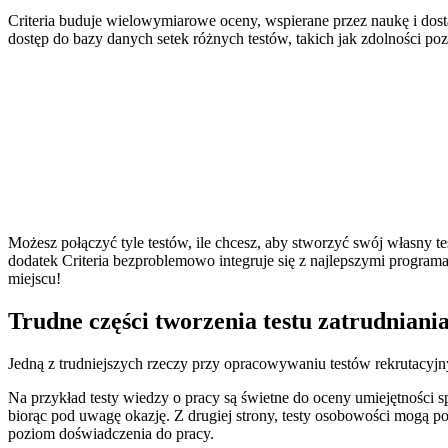
Criteria buduje wielowymiarowe oceny, wspierane przez naukę i dost
dostęp do bazy danych setek różnych testów, takich jak zdolności po
Możesz połączyć tyle testów, ile chcesz, aby stworzyć swój własny 
dodatek Criteria bezproblemowo integruje się z najlepszymi progr
miejscu!
Trudne części tworzenia testu zatrudniani
Jedną z trudniejszych rzeczy przy opracowywaniu testów rekrutacyjnyc
Na przykład testy wiedzy o pracy są świetne do oceny umiejętności sp
biorąc pod uwagę okazję. Z drugiej strony, testy osobowości mogą 
poziom doświadczenia do pracy.