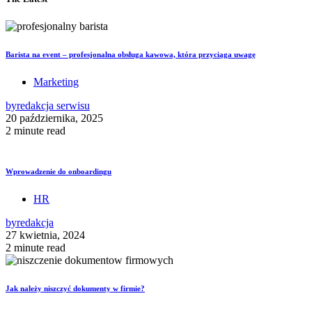
Barista na event – profesjonalna obsługa kawowa, która przyciąga uwagę
Marketing
by
redakcja serwisu
20 października, 2025
2 minute read
Wprowadzenie do onboardingu
HR
by
redakcja
27 kwietnia, 2024
2 minute read
Jak należy niszczyć dokumenty w firmie?