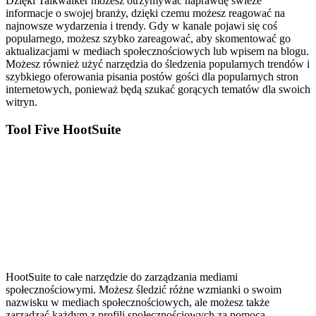
Dzięki Talkwalker możesz otrzymywać naprawdę świeże
informacje o swojej branży, dzięki czemu możesz reagować na
najnowsze wydarzenia i trendy. Gdy w kanale pojawi się coś
popularnego, możesz szybko zareagować, aby skomentować go
aktualizacjami w mediach społecznościowych lub wpisem na blogu.
Możesz również użyć narzędzia do śledzenia popularnych trendów i
szybkiego oferowania pisania postów gości dla popularnych stron
internetowych, ponieważ będą szukać gorących tematów dla swoich
witryn.
Tool Five HootSuite
HootSuite to całe narzędzie do zarządzania mediami
społecznościowymi. Możesz śledzić różne wzmianki o swoim
nazwisku w mediach społecznościowych, ale możesz także
zarządzać każdym z profili społecznościowych za pomocą