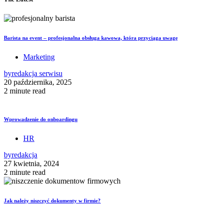
Barista na event – profesjonalna obsługa kawowa, która przyciąga uwagę
Marketing
by
redakcja serwisu
20 października, 2025
2 minute read
Wprowadzenie do onboardingu
HR
by
redakcja
27 kwietnia, 2024
2 minute read
Jak należy niszczyć dokumenty w firmie?