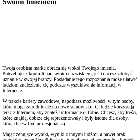
Swoim Imieniem
Twoja osobista marka obraca się wokół Twojego imienia.
Potrzebujesz kontroli nad swoim nazwiskiem, jeśli chcesz zdobyć
uznanie w swojej branży. Posiadanie tego rozpoznania może ułatwić
ludziom znalezienie cię podczas wyszukiwania informacji w
Internecie.
W trakcie kariery zawodowej napotkasz możliwości, w tym osoby,
które mogą zatrudnić cię na nowe stanowisko. Ci ludzie korzystają
teraz z Internetu, aby znaleźć informacje o Tobie. Chcesz, aby treści,
które znajdą, dobrze cię reprezentowały i były istotne dla osoby,
którą chcesz być profesjonalistą.
Mając żenujące wyniki, wyniki z innymi ludźmi, a nawet brak
wyników, może źle odbić się na twojej postaci, co utrudnia komuś