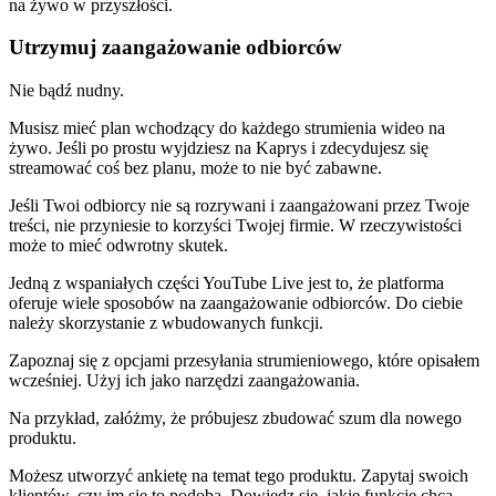
na żywo w przyszłości.
Utrzymuj zaangażowanie odbiorców
Nie bądź nudny.
Musisz mieć plan wchodzący do każdego strumienia wideo na
żywo. Jeśli po prostu wyjdziesz na Kaprys i zdecydujesz się
streamować coś bez planu, może to nie być zabawne.
Jeśli Twoi odbiorcy nie są rozrywani i zaangażowani przez Twoje
treści, nie przyniesie to korzyści Twojej firmie. W rzeczywistości
może to mieć odwrotny skutek.
Jedną z wspaniałych części YouTube Live jest to, że platforma
oferuje wiele sposobów na zaangażowanie odbiorców. Do ciebie
należy skorzystanie z wbudowanych funkcji.
Zapoznaj się z opcjami przesyłania strumieniowego, które opisałem
wcześniej. Użyj ich jako narzędzi zaangażowania.
Na przykład, załóżmy, że próbujesz zbudować szum dla nowego
produktu.
Możesz utworzyć ankietę na temat tego produktu. Zapytaj swoich
klientów, czy im się to podoba. Dowiedz się, jakie funkcje chcą