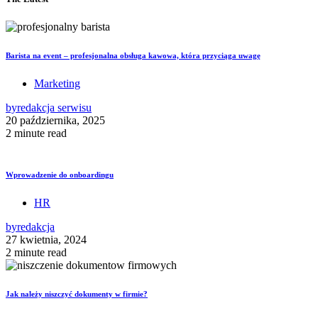
Barista na event – profesjonalna obsługa kawowa, która przyciąga uwagę
Marketing
by
redakcja serwisu
20 października, 2025
2 minute read
Wprowadzenie do onboardingu
HR
by
redakcja
27 kwietnia, 2024
2 minute read
Jak należy niszczyć dokumenty w firmie?