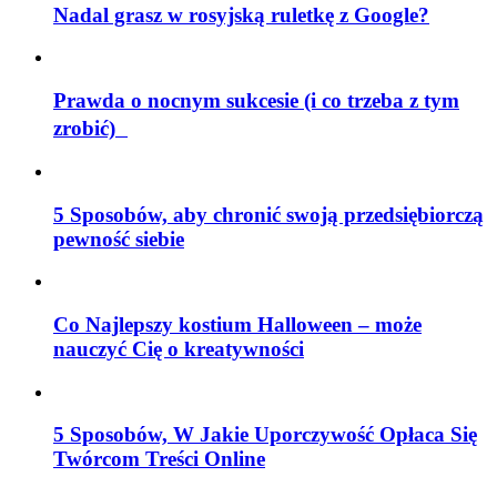
Nadal grasz w rosyjską ruletkę z Google?
Prawda o nocnym sukcesie (i co trzeba z tym
zrobić)
5 Sposobów, aby chronić swoją przedsiębiorczą
pewność siebie
Co Najlepszy kostium Halloween – może
nauczyć Cię o kreatywności
5 Sposobów, W Jakie Uporczywość Opłaca Się
Twórcom Treści Online