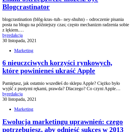
Blogcrastinator
blogcrastination (blŏg-kras–tuh– ney-shuhn) – odroczenie pisania
posta na blogu na późniejszy czas; często mechanizm radzenia sobie
z lękiem.…
by
redakcja
30 listopada, 2021
Marketing
6 nieuczciwych korzyści rynkowych,
które powinieneś ukraść Apple
Pamiętasz, jak ostatnio wszedłeś do sklepu Apple? Ciężko było
wyjść z pustymi rękami, prawda? Dlaczego? Co czyni Apple…
by
redakcja
30 listopada, 2021
Marketing
Ewolucja marketingu uprawnień: czego
potrzebujesz, aby odnieść sukces w 2013