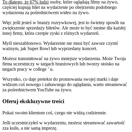
To dlatego, że 67% ludzi
osoby, które oglądają filmy na żywo,
częściej kupują bilet na wydarzenie po obejrzeniu podobnego
wydarzenia za pośrednictwem wideo na żywo.
Więc jeśli jesteś w branży rozrywkowej, jest to świetny sposób na
zwiększenie sprzedaży biletów. Ale może to być istotne dla każdej
innej firmy, która czerpie zyski z różnych wydarzeń.
Myśl nieszablonowo. Wydarzenie nie musi być zawsze czymś
ważnym, jak Super Bowl lub wyprzedany koncert.
Możesz transmitować na żywo mniejsze wydarzenia. Może Twoja
firma uczestniczy w targach branżowych lub tworzy stoisko na
targach pracy w college ’ u.
Wszystko, co daje pretekst do promowania swojej marki i daje
widzom coś nowego i zabawnego do oglądania, warto streamować
za pośrednictwem YouTube na żywo.
Oferuj ekskluzywne treści
Pokaż swoim klientom coś, czego nie widzą codziennie.
Jeśli uczestniczyłeś w wydarzeniu, możesz streamować zawartość
zza kulis, a nie samą imprezę.