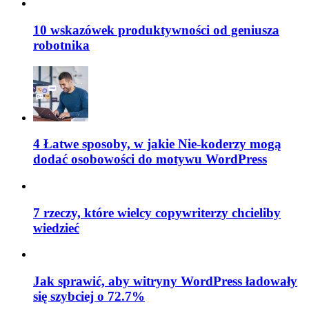
10 wskazówek produktywności od geniusza
robotnika
4 Łatwe sposoby, w jakie Nie-koderzy mogą
dodać osobowości do motywu WordPress
7 rzeczy, które wielcy copywriterzy chcieliby
wiedzieć
Jak sprawić, aby witryny WordPress ładowały
się szybciej o 72.7%