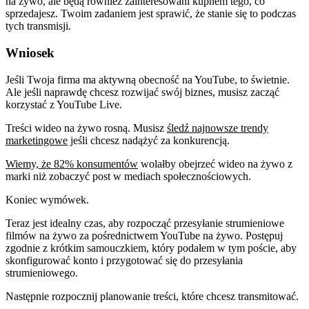
na żywo, ale będą również zainteresowani kupnem tego, co
sprzedajesz. Twoim zadaniem jest sprawić, że stanie się to podczas
tych transmisji.
Wniosek
Jeśli Twoja firma ma aktywną obecność na YouTube, to świetnie.
Ale jeśli naprawdę chcesz rozwijać swój biznes, musisz zacząć
korzystać z YouTube Live.
Treści wideo na żywo rosną. Musisz
śledź najnowsze trendy
marketingowe
jeśli chcesz nadążyć za konkurencją.
Wiemy, że 82% konsumentów
wolałby obejrzeć wideo na żywo z
marki niż zobaczyć post w mediach społecznościowych.
Koniec wymówek.
Teraz jest idealny czas, aby rozpocząć przesyłanie strumieniowe
filmów na żywo za pośrednictwem YouTube na żywo. Postępuj
zgodnie z krótkim samouczkiem, który podałem w tym poście, aby
skonfigurować konto i przygotować się do przesyłania
strumieniowego.
Następnie rozpocznij planowanie treści, które chcesz transmitować.