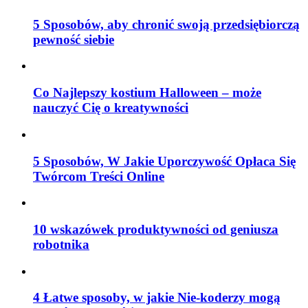
5 Sposobów, aby chronić swoją przedsiębiorczą
pewność siebie
Co Najlepszy kostium Halloween – może
nauczyć Cię o kreatywności
5 Sposobów, W Jakie Uporczywość Opłaca Się
Twórcom Treści Online
10 wskazówek produktywności od geniusza
robotnika
4 Łatwe sposoby, w jakie Nie-koderzy mogą