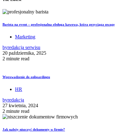
Barista na event – profesjonalna obsługa kawowa, która przyciąga uwagę
Marketing
by
redakcja serwisu
20 października, 2025
2 minute read
Wprowadzenie do onboardingu
HR
by
redakcja
27 kwietnia, 2024
2 minute read
Jak należy niszczyć dokumenty w firmie?