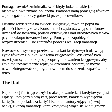
Pomaga również zminimalizować błędy ludzkie, takie jak
nieprawidłowa zmiana policzona. Płatności kartą pomagają również
zapobiegać kradzieży gotówki przez pracowników.
Ostatnie wydarzenia na świecie zwiększyły również popyt na
płatności bezdotykowe. Konsumenci często używają smartfonów,
urządzeń do noszenia, portfeli cyfrowych i kart kredytowych tap-to-
pay do zakupu towarów i usług. Pomaga to zapobiegać
rozprzestrzenianiu się zarazków podczas realizacji transakcji.
Nowoczesne systemy przetwarzania kart kredytowych ułatwiają
życie również z punktu widzenia księgowości. Większość tych
rozwiązań synchronizuje się z oprogramowaniem księgowym, aby
zminimalizować ręczne wpisy w dzienniku. Systemy te można
nawet zintegrować z oprogramowaniem do śledzenia zapasów i nie
tylko.
The Bad
Najbardziej frustrujące części o akceptowanie kart kredytowych jest
Opłaty. Pomiędzy siecią kart, procesorem, bankiem wydającym
kartę (bank posiadacza karty) i Bankiem autoryzującym (Twój
bank), z każdą transakcją kartą kredytową wiąże się wielu graczy.