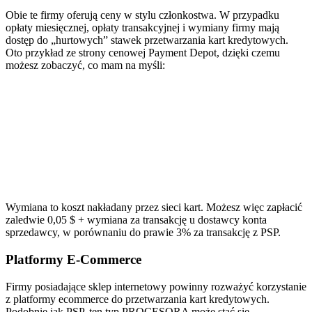
Obie te firmy oferują ceny w stylu członkostwa. W przypadku
opłaty miesięcznej, opłaty transakcyjnej i wymiany firmy mają
dostęp do „hurtowych” stawek przetwarzania kart kredytowych.
Oto przykład ze strony cenowej Payment Depot, dzięki czemu
możesz zobaczyć, co mam na myśli:
Wymiana to koszt nakładany przez sieci kart. Możesz więc zapłacić
zaledwie 0,05 $ + wymiana za transakcję u dostawcy konta
sprzedawcy, w porównaniu do prawie 3% za transakcję z PSP.
Platformy E-Commerce
Firmy posiadające sklep internetowy powinny rozważyć korzystanie
z platformy ecommerce do przetwarzania kart kredytowych.
Podobnie jak PSP, ten typ PROCESORA może stać się