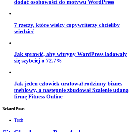
dodać osobowości do motywu WordPress
7 rzeczy, które wielcy copywriterzy chcieliby
wiedzieć
Jak sprawić, aby witryny WordPress ładowały
się szybciej o 72.7%
Jak jeden człowiek uratował rodzinny biznes
meblowy, a następnie zbudował Szalenie udaną
firmę Fitness Online
Related Posts
Tech