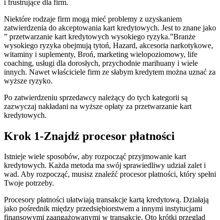
i frustrujące dla firm.
Niektóre rodzaje firm mogą mieć problemy z uzyskaniem
zatwierdzenia do akceptowania kart kredytowych. Jest to znane jako
” przetwarzanie kart kredytowych wysokiego ryzyka.”Branże
wysokiego ryzyka obejmują tytoń, Hazard, akcesoria narkotykowe,
witaminy i suplementy, Broń, marketing wielopoziomowy, life
coaching, usługi dla dorosłych, przychodnie marihuany i wiele
innych. Nawet właściciele firm ze słabym kredytem można uznać za
wyższe ryzyko.
Po zatwierdzeniu sprzedawcy należący do tych kategorii są
zazwyczaj nakładani na wyższe opłaty za przetwarzanie kart
kredytowych.
Krok 1-Znajdź procesor płatności
Istnieje wiele sposobów, aby rozpocząć przyjmowanie kart
kredytowych. Każda metoda ma swój sprawiedliwy udział zalet i
wad. Aby rozpocząć, musisz znaleźć procesor płatności, który spełni
Twoje potrzeby.
Procesory płatności ułatwiają transakcje kartą kredytową. Działają
jako pośrednik między przedsiębiorstwem a innymi instytucjami
finansowymi zaangażowanymi w transakcję. Oto krótki przegląd