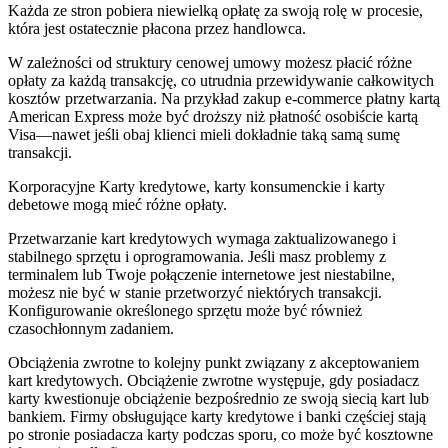
Każda ze stron pobiera niewielką opłatę za swoją rolę w procesie,
która jest ostatecznie płacona przez handlowca.
W zależności od struktury cenowej umowy możesz płacić różne
opłaty za każdą transakcję, co utrudnia przewidywanie całkowitych
kosztów przetwarzania. Na przykład zakup e-commerce płatny kartą
American Express może być droższy niż płatność osobiście kartą
Visa—nawet jeśli obaj klienci mieli dokładnie taką samą sumę
transakcji.
Korporacyjne Karty kredytowe, karty konsumenckie i karty
debetowe mogą mieć różne opłaty.
Przetwarzanie kart kredytowych wymaga zaktualizowanego i
stabilnego sprzętu i oprogramowania. Jeśli masz problemy z
terminalem lub Twoje połączenie internetowe jest niestabilne,
możesz nie być w stanie przetworzyć niektórych transakcji.
Konfigurowanie określonego sprzętu może być również
czasochłonnym zadaniem.
Obciążenia zwrotne to kolejny punkt związany z akceptowaniem
kart kredytowych. Obciążenie zwrotne występuje, gdy posiadacz
karty kwestionuje obciążenie bezpośrednio ze swoją siecią kart lub
bankiem. Firmy obsługujące karty kredytowe i banki częściej stają
po stronie posiadacza karty podczas sporu, co może być kosztowne