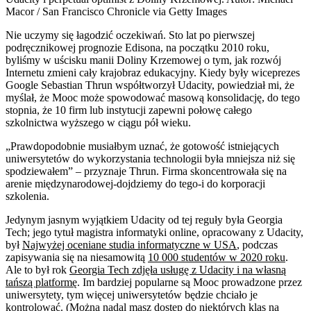
Macor / San Francisco Chronicle via Getty Images
Nie uczymy się łagodzić oczekiwań. Sto lat po pierwszej
podręcznikowej prognozie Edisona, na początku 2010 roku,
byliśmy w uścisku manii Doliny Krzemowej o tym, jak rozwój
Internetu zmieni cały krajobraz edukacyjny. Kiedy były wiceprezes
Google Sebastian Thrun współtworzył Udacity, powiedział mi, że
myślał, że Mooc może spowodować masową konsolidację, do tego
stopnia, że 10 firm lub instytucji zapewni połowę całego
szkolnictwa wyższego w ciągu pół wieku.
„Prawdopodobnie musiałbym uznać, że gotowość istniejących
uniwersytetów do wykorzystania technologii była mniejsza niż się
spodziewałem” – przyznaje Thrun. Firma skoncentrowała się na
arenie międzynarodowej-dojdziemy do tego-i do korporacji
szkolenia.
Jedynym jasnym wyjątkiem Udacity od tej reguły była Georgia
Tech; jego tytuł magistra informatyki online, opracowany z Udacity,
był
Najwyżej oceniane studia informatyczne w USA
, podczas
zapisywania się na niesamowitą
10 000 studentów w 2020 roku
.
Ale to był rok
Georgia Tech zdjęła usługę z Udacity i na własną
tańszą platformę
. Im bardziej popularne są Mooc prowadzone przez
uniwersytety, tym więcej uniwersytetów będzie chciało je
kontrolować. (Można
nadal masz dostęp do niektórych klas na