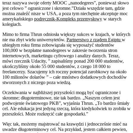
teraz nazywa swoje oferty MOOC „nanodegrees”, ponieważ słowo
jest celowo ” ograniczone i skromne.”Działa wszędzie tam, gdzie
można znaleźć nisze w USA, a poza tym niechętnie akceptuje moc
amerykańskiego
podręcznik-Kompleks przemysłowy
w starych
kolegiach.
Mimo to firma Thrun odniosła większy sukces w krajach, w których
nie ma zbyt wielu uniwersytetów.
Partnerstwo z rządem Egiptu
w
ubiegłym roku firma zobowiązała się wyposażyć studentów
100,000 w bezpłatne nanodegrees w zakresie tworzenia stron
internetowych, marketingu cyfrowego i analizy danych. Teraz,
mówi rzecznik Udacity, ” zapisaliśmy ponad 200 000 studentów,
ukończyliśmy około 55 000 studentów, z czego 18 000 to
freelancerzy. Szacujemy ich roczny potencjał zarobkowy na około
100 milionów dolarów ” – całe mnóstwo dodatkowych dochodów
stworzonych z niczego poza wiedzą.
Oczekiwania w najbliższej przyszłości mogą być ograniczone i
skromne; długoterminowe, nie tak bardzo. „Naszym celem jest
podwojenie światowego PKB”, wyjaśnia Thrun. „To bardzo śmiały
cel. Ale edukacja jest jedyną rzeczą, która kiedykolwiek to zrobiła w
przeszłości. Może rozkręcić całe gospodarki.”
Więc tak, możemy majstrować na krawędzi i jednocześnie mieć na
uwadze długoterminowy cel. Na przykład, jestem całkiem pewien,