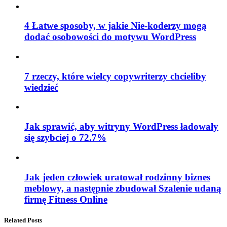
4 Łatwe sposoby, w jakie Nie-koderzy mogą
dodać osobowości do motywu WordPress
7 rzeczy, które wielcy copywriterzy chcieliby
wiedzieć
Jak sprawić, aby witryny WordPress ładowały
się szybciej o 72.7%
Jak jeden człowiek uratował rodzinny biznes
meblowy, a następnie zbudował Szalenie udaną
firmę Fitness Online
Related Posts