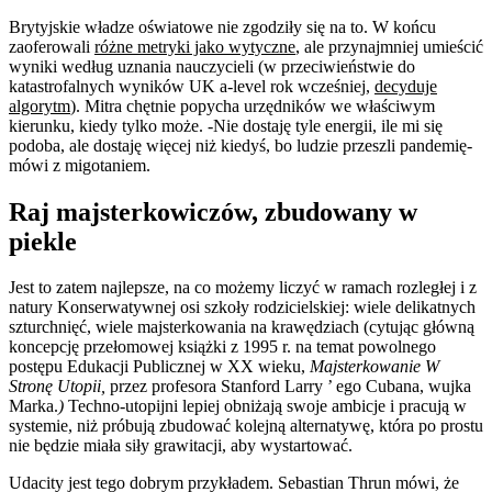
Brytyjskie władze oświatowe nie zgodziły się na to. W końcu
zaoferowali
różne metryki jako wytyczne
, ale przynajmniej umieścić
wyniki według uznania nauczycieli (w przeciwieństwie do
katastrofalnych wyników UK a-level rok wcześniej,
decyduje
algorytm
). Mitra chętnie popycha urzędników we właściwym
kierunku, kiedy tylko może. -Nie dostaję tyle energii, ile mi się
podoba, ale dostaję więcej niż kiedyś, bo ludzie przeszli pandemię-
mówi z migotaniem.
Raj majsterkowiczów, zbudowany w
piekle
Jest to zatem najlepsze, na co możemy liczyć w ramach rozległej i z
natury Konserwatywnej osi szkoły rodzicielskiej: wiele delikatnych
szturchnięć, wiele majsterkowania na krawędziach (cytując główną
koncepcję przełomowej książki z 1995 r. na temat powolnego
postępu Edukacji Publicznej w XX wieku,
Majsterkowanie W
Stronę Utopii,
przez profesora Stanford Larry ’ ego Cubana, wujka
Marka.
)
Techno-utopijni lepiej obniżają swoje ambicje i pracują w
systemie, niż próbują zbudować kolejną alternatywę, która po prostu
nie będzie miała siły grawitacji, aby wystartować.
Udacity jest tego dobrym przykładem. Sebastian Thrun mówi, że