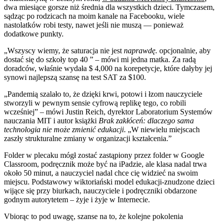
dwa miesiące gorsze niż średnia dla wszystkich dzieci. Tymczasem,
sądząc po rodzicach na moim kanale na Facebooku, wiele
nastolatków robi testy, nawet jeśli nie muszą — ponieważ
dodatkowe punkty.
„Wszyscy wiemy, że saturacja nie jest
naprawdę.
opcjonalnie, aby
dostać się do szkoły top 40 ” – mówi mi jedna matka. Za radą
doradców, właśnie wydała $ 4,000 na korepetycje, które dałyby jej
synowi najlepszą szansę na test SAT za $100.
„Pandemią szalało to, że dzięki krwi, potowi i łzom nauczyciele
stworzyli w pewnym sensie cyfrową replikę tego, co robili
wcześniej” – mówi Justin Reich, dyrektor Laboratorium Systemów
nauczania MIT i autor książki
Brak zakłóceń: dlaczego sama
technologia nie może zmienić edukacji
. „W niewielu miejscach
zaszły strukturalne zmiany w organizacji kształcenia.”
Folder w plecaku mógł zostać zastąpiony przez folder w Google
Classroom, podręcznik może być na iPadzie, ale klasa nadal trwa
około 50 minut, a nauczyciel nadal chce cię widzieć na swoim
miejscu. Podstawowy wiktoriański model edukacji-znudzone dzieci
wijące się przy biurkach, nauczyciele i podręczniki obdarzone
godnym autorytetem – żyje i żyje w Internecie.
Vbiorąc to pod uwagę, szanse na to, że kolejne pokolenia