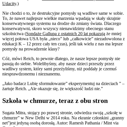
Udacity
.)
Nie chodzi o to, że destrukcyjne pomysły są wadliwe same w sobie.
To, że nawet najlepsze wielkie marzenia wpadają w skały skrajnie
konserwatywnego systemu na drodze do zmiany świata. Dlaczego
konserwatywni, skoro wszyscy nienawidzimy obecnego stanu
szkolnictwa (
Sondaże Gallupa z ostatnich 20 lat pokazują
że mniej
więcej połowa USA była „nieco” lub „całkowicie” niezadowolona z
edukacji K – 12 przez cały ten czas), jeśli tak wielu z nas ma lepsze
pomysły na prowadzenie klasy?
Cóż, mówi Reich, to pewnie dlatego, że nasze lepsze pomysły nie
pasują do siebie. Wolelibyśmy, aby nasze dzieci przeszły przez
wadliwy system, który sami przeżyliśmy, niż poddały je czemuś
niesprawdzonemu i nieznanemu.
„Jako badacz Lubię sformułowanie” eksperymentuj na dzieciach ” –
żartuje Reich. „Ale okazuje się, że większość ludzi nie.”
Szkoła w chmurze, teraz z obu stron
Sugata Mitra, stojący po prawej stronie, odwiedza swoją „szkołę w
chmurze” w New Delhi w 2014 roku. Na ekranie członkini „granny
net”jest jedyną osobą dorosłą. Autor: Ramesh Pathania / Mint via