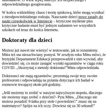
odpowiedzialnego googlowania.
W końcu widzieliśmy chaos i teorię spiskową, które mogą wynikać
z nieodpowiedzialnego rodzaju. Nauczanie dzieci
nowe zasady do
nauki czegokolwiek w Internecie
– krytyczne myślenie plus
krytyczne badanie-musi być jednym zadaniem we wszystkich
szkołach od teraz do końca Internetu.
Doktoraty dla dzieci
Możesz już nawet nie wierzyć w testowanie, jak to rozumiemy.
Mitra też ma niezachwiany pomysł. W zeszłym roku Mitra mówi, że
brytyjski Departament Edukacji przeprowadził z nim wywiad, aby
dowiedzieć się, co może zastąpić wyniki egzaminów w ciągu roku
COVID. „Skorzystaj z metody doktoratu!”Mitra odpowiedziała.
Doktoranci nie mają egzaminów; prezentują swoje tezy swoim
profesorom i odpowiadają na pytania dotyczące ich badań w
rozmowie trwającej około pół godziny.
„Jeśli możemy to zrobić w naszym najwyższym stopniu, dlaczego
nie możemy tego zrobić z dziećmi?- Pyta Mitra. „Dlaczego nie
możesz posadzić 9-latka przy stole i powiedzieć:” znasz się na
matematyce? Spójrz na ich oczy. Dowiesz się za 30 sekund!”