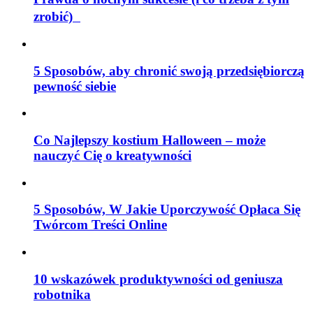
zrobić)
5 Sposobów, aby chronić swoją przedsiębiorczą
pewność siebie
Co Najlepszy kostium Halloween – może
nauczyć Cię o kreatywności
5 Sposobów, W Jakie Uporczywość Opłaca Się
Twórcom Treści Online
10 wskazówek produktywności od geniusza
robotnika