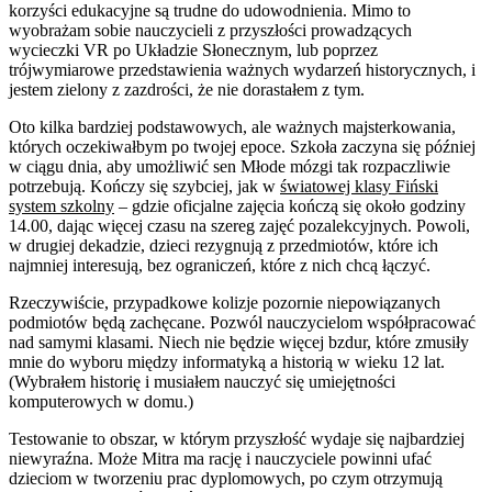
korzyści edukacyjne są trudne do udowodnienia. Mimo to
wyobrażam sobie nauczycieli z przyszłości prowadzących
wycieczki VR po Układzie Słonecznym, lub poprzez
trójwymiarowe przedstawienia ważnych wydarzeń historycznych, i
jestem zielony z zazdrości, że nie dorastałem z tym.
Oto kilka bardziej podstawowych, ale ważnych majsterkowania,
których oczekiwałbym po twojej epoce. Szkoła zaczyna się później
w ciągu dnia, aby umożliwić sen Młode mózgi tak rozpaczliwie
potrzebują. Kończy się szybciej, jak w
światowej klasy Fiński
system szkolny
– gdzie oficjalne zajęcia kończą się około godziny
14.00, dając więcej czasu na szereg zajęć pozalekcyjnych. Powoli,
w drugiej dekadzie, dzieci rezygnują z przedmiotów, które ich
najmniej interesują, bez ograniczeń, które z nich chcą łączyć.
Rzeczywiście, przypadkowe kolizje pozornie niepowiązanych
podmiotów będą zachęcane. Pozwól nauczycielom współpracować
nad samymi klasami. Niech nie będzie więcej bzdur, które zmusiły
mnie do wyboru między informatyką a historią w wieku 12 lat.
(Wybrałem historię i musiałem nauczyć się umiejętności
komputerowych w domu.)
Testowanie to obszar, w którym przyszłość wydaje się najbardziej
niewyraźna. Może Mitra ma rację i nauczyciele powinni ufać
dzieciom w tworzeniu prac dyplomowych, po czym otrzymują