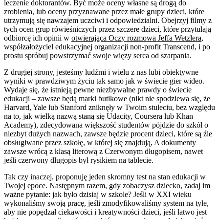
leczenie doktorantów. Być może oceny własne są drogą do
zrobienia, lub oceny przyznawane przez małe grupy dzieci, które
utrzymują się nawzajem uczciwi i odpowiedzialni. Obejrzyj filmy z
tych ocen grup rówieśniczych przez szczere dzieci, które przytulają
odbiorcę ich opinii w
otwierająca Oczy rozmowa Jeffa Wetzlera
,
współzałożyciel edukacyjnej organizacji non-profit Transcend, i po
prostu spróbuj powstrzymać swoje więzy serca od szarpania.
Z drugiej strony, jesteśmy ludźmi i wielu z nas lubi obiektywne
wyniki w prawdziwym życiu tak samo jak w świecie gier wideo.
Wydaje się, że istnieją pewne niezbywalne prawdy o świecie
edukacji – zawsze będą marki butikowe (nikt nie spodziewa się, że
Harvard, Yale lub Stanford zniknęły w Twoim stuleciu, bez względu
na to, jak wielką nazwą staną się Udacity, Coursera lub Khan
Academy), zdecydowana większość studentów pójdzie do szkół o
niezbyt dużych nazwach, zawsze będzie procent dzieci, które są źle
obsługiwane przez szkołę, w której się znajdują, A dokumenty
zawsze wrócą z klasą literową z Czerwonym długopisem, nawet
jeśli czerwony długopis był rysikiem na tablecie.
Tak czy inaczej, proponuję jeden skromny test na stan edukacji w
Twojej epoce. Następnym razem, gdy zobaczysz dziecko, zadaj im
ważne pytanie: jak było dzisiaj w szkole? Jeśli w XXI wieku
wykonaliśmy swoją pracę, jeśli zmodyfikowaliśmy system na tyle,
aby nie popędzał ciekawości i kreatywności dzieci, jeśli łatwo jest