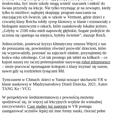
środowiska, być może szkoły mogą wnieść szacunek i miłość do
świata przyrody na lekcje. Nie tylko trzymając je na zewnątrz, kiedy
tylko to możliwe; najlepiej skupiając program nauczania na
otaczającym ich świecie, jak w szkole w Vermont, gdzie dzieci z
czwartej klasy Reicha robiły syrop klonowy w klasie i rozmawiały z
biologami stanowymi o rakach, które zaatakowały lokalne jezioro.
„Gdyby w 2100 roku mieli naprawdę głębokie, bogate podejście do
uczenia się opartego na miejscu, byłoby świetnie”, muzuje Reich.
Jednocześnie, ponieważ kryzys klimatyczny zmusza Więcej z nas
do poruszania się, powinniśmy również pozwolić dzieciom, które
się wyprowadziły, pozostać na zajęciach zdalnie, przynajmniej do
końca roku szkolnego. Coś tak prostego jak tablet na kółkach – co
kujoni naszej ery raczej pretensjonalnie nazywają
robot telepresence
– może pracować npomaganie kolegom z klasy trzymać się razem,
nawet gdy są rozdzieleni tysiącami Mil.
Tymczasem w Chinach: dzieci w Yantai noszące słuchawki VR w
klasie naukowej w Międzynarodowy Dzień Dziecka, 2021. Autor:
TANG Ke / VCG
W perspektywie średnioterminowej z pewnością możemy
spodziewać się, że więcej sal lekcyjnych wejdzie do wirtualnej
rzeczywistości.
Case studies już sugerują
to VR pomaga
zaangażować uczniów lepiej niż inne formy nauki, chociaż pełne