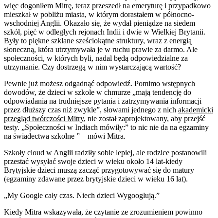
więc dogoniłem Mitrę, teraz przeszedł na emeryturę i przypadkowo
mieszkał w pobliżu miasta, w którym dorastałem w północno-
wschodniej Anglii. Okazało się, że wydał pieniądze na siedem
szkół, pięć w odległych rejonach Indii i dwie w Wielkiej Brytanii.
Były to piękne szklane sześciokątne struktury, wraz z energią
słoneczną, która utrzymywała je w ruchu prawie za darmo. Ale
społeczności, w których byli, nadal będą odpowiedzialne za
utrzymanie. Czy dostrzegą w nim wystarczającą wartość?
Pewnie już możesz odgadnąć odpowiedź. Pomimo wstępnych
dowodów, że dzieci w szkole w chmurze „mają tendencję do
odpowiadania na trudniejsze pytania i zatrzymywania informacji
przez dłuższy czas niż zwykle”, słowami jednego z nich
akademicki
przegląd twórczości Mitry
, nie został zaprojektowany, aby przejść
testy. „Społeczności w Indiach mówiły:” to nic nie da na egzaminy
na świadectwa szkolne ” – mówi Mitra.
Szkoły cloud w Anglii radziły sobie lepiej, ale rodzice postanowili
przestać wysyłać swoje dzieci w wieku około 14 lat-kiedy
Brytyjskie dzieci muszą zacząć przygotowywać się do matury
(egzaminy zdawane przez brytyjskie dzieci w wieku 16 lat).
„My Google cały czas. Niech dzieci Wygooglują.”
Kiedy Mitra wskazywała, że czytanie ze zrozumieniem powinno