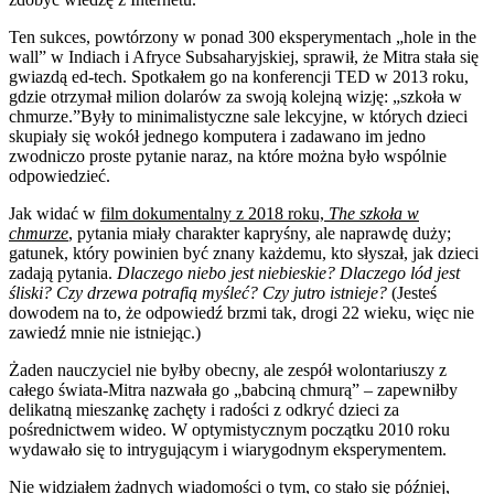
Ten sukces, powtórzony w ponad 300 eksperymentach „hole in the
wall” w Indiach i Afryce Subsaharyjskiej, sprawił, że Mitra stała się
gwiazdą ed-tech. Spotkałem go na konferencji TED w 2013 roku,
gdzie otrzymał milion dolarów za swoją kolejną wizję: „szkoła w
chmurze.”Były to minimalistyczne sale lekcyjne, w których dzieci
skupiały się wokół jednego komputera i zadawano im jedno
zwodniczo proste pytanie naraz, na które można było wspólnie
odpowiedzieć.
Jak widać w
film dokumentalny z 2018 roku,
The szkoła w
chmurze
, pytania miały charakter kapryśny, ale naprawdę duży;
gatunek, który powinien być znany każdemu, kto słyszał, jak dzieci
zadają pytania.
Dlaczego niebo jest niebieskie? Dlaczego lód jest
śliski? Czy drzewa potrafią myśleć? Czy jutro istnieje?
(Jesteś
dowodem na to, że odpowiedź brzmi tak, drogi 22 wieku, więc nie
zawiedź mnie nie istniejąc.)
Żaden nauczyciel nie byłby obecny, ale zespół wolontariuszy z
całego świata-Mitra nazwała go „babciną chmurą” – zapewniłby
delikatną mieszankę zachęty i radości z odkryć dzieci za
pośrednictwem wideo. W optymistycznym początku 2010 roku
wydawało się to intrygującym i wiarygodnym eksperymentem.
Nie widziałem żadnych wiadomości o tym, co stało się później,