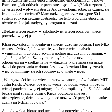
na nauczenie się umiejętności społeczno-emocjonalnych”, mówi
Estenson. „Jak oddychasz przez stresującą chwilę? Jak rozpoznać,
że jesteś pod wpływem stresu? Jak uświadomić sobie, że czujesz się
lepiej podczas ćwiczeń? Mam nadzieję, że przez następne 50 lat
system edukacji zacznie dostrzegać, że tego typu umiejętności są
równie ważne jak tradycyjny program nauczania.”
„Będzie więcej przerw w szkolnictwie: więcej pożarów, więcej
powodzi, więcej pandemii”
Klasa przyszłości, w idealnym świecie, dużo się porusza. I nie tylko
w sensie ćwiczeń, lub w sensie, że chcesz wiele małych
wymiennych grup pracujących wspólnie nad dużymi pytaniami, w
stylu Sugata Mitra. Szkoły muszą być ruchome uczniami,
odpornymi na wszelkie nagłe wydarzenia, które zmuszają nasze
dzieci do pozostania w domu. Jest to wiek zmian klimatycznych,
więc powinniśmy się ich spodziewać o wiele więcej.
„W przyszłości będzie więcej przerw w nauce”, mówi badacz MIT
Justin Reich. „Więcej pożarów, więcej powodzi, więcej mrozów,
więcej pandemii, więcej migracji chorób tropikalnych. Zachód nadal
będzie miał straszne pożary. Kiedy podróżowanie jest
niebezpieczne, dzieci powinny mieć możliwość przejścia na naukę
zdalną na tydzień lub dwa.”
A kiedy wrócą, biorąc pod uwagę pilną potrzebę ochrony