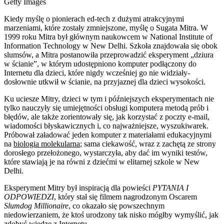
Getty Images
Kiedy myślę o pionierach ed-tech z dużymi atrakcyjnymi
marzeniami, które zostały zmniejszone, myślę o Sugata Mitra. W
1999 roku Mitra był głównym naukowcem w National Institute of
Information Technology w New Delhi. Szkoła znajdowała się obok
slumsów, a Mitra postanowiła przeprowadzić eksperyment „dziura
w ścianie”, w którym udostępniono komputer podłączony do
Internetu dla dzieci, które nigdy wcześniej go nie widziały-
dosłownie utkwił w ścianie, na przyjaznej dla dzieci wysokości.
Ku uciesze Mitry, dzieci w tym i późniejszych eksperymentach nie
tylko nauczyły się umiejętności obsługi komputera metodą prób i
błędów, ale także zorientowały się, jak korzystać z poczty e-mail,
wiadomości błyskawicznych i, co najważniejsze, wyszukiwarek.
Próbował załadować jeden komputer z materiałami edukacyjnymi
na
biologia molekularna
; sama ciekawość, wraz z zachętą ze strony
dorosłego przełożonego, wystarczyła, aby dać im wyniki testów,
które stawiają je na równi z dziećmi w elitarnej szkole w New
Delhi.
Eksperyment Mitry był inspiracją dla powieści
PYTANIA I
ODPOWIEDZI
, który stał się filmem nagrodzonym Oscarem
Slumdog Millionaire
, co okazało się powszechnym
niedowierzaniem, że ktoś urodzony tak nisko mógłby wymyślić, jak
zdobyć wiedzę z Internetu.