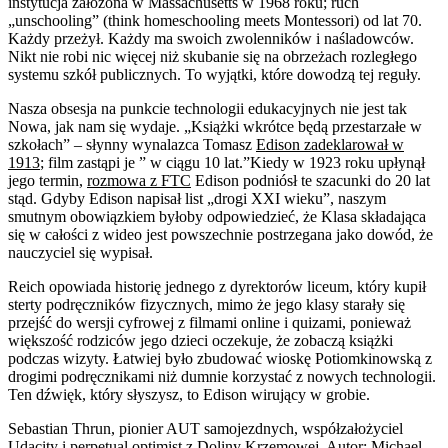
instytucja założona w Massachusetts w 1968 roku; ruch
„unschooling” (think homeschooling meets Montessori) od lat 70.
Każdy przeżył. Każdy ma swoich zwolenników i naśladowców.
Nikt nie robi nic więcej niż skubanie się na obrzeżach rozległego
systemu szkół publicznych. To wyjątki, które dowodzą tej reguły.
Nasza obsesja na punkcie technologii edukacyjnych nie jest tak
Nowa, jak nam się wydaje. „Książki wkrótce będą przestarzałe w
szkołach” – słynny wynalazca Tomasz
Edison zadeklarował w
1913
; film zastąpi je ” w ciągu 10 lat.”Kiedy w 1923 roku upłynął
jego termin,
rozmowa z FTC
Edison podniósł te szacunki do 20 lat
stąd. Gdyby Edison napisał list „drogi XXI wieku”, naszym
smutnym obowiązkiem byłoby odpowiedzieć, że Klasa składająca
się w całości z wideo jest powszechnie postrzegana jako dowód, że
nauczyciel się wypisał.
Reich opowiada historię jednego z dyrektorów liceum, który kupił
sterty podręczników fizycznych, mimo że jego klasy starały się
przejść do wersji cyfrowej z filmami online i quizami, ponieważ
większość rodziców jego dzieci oczekuje, że zobaczą książki
podczas wizyty. Łatwiej było zbudować wioskę Potiomkinowską z
drogimi podręcznikami niż dumnie korzystać z nowych technologii.
Ten dźwięk, który słyszysz, to Edison wirujący w grobie.
Sebastian Thrun, pionier AUT samojezdnych, współzałożyciel
Udacity i perpetual optimist z Doliny Krzemowej. Autor: Michael