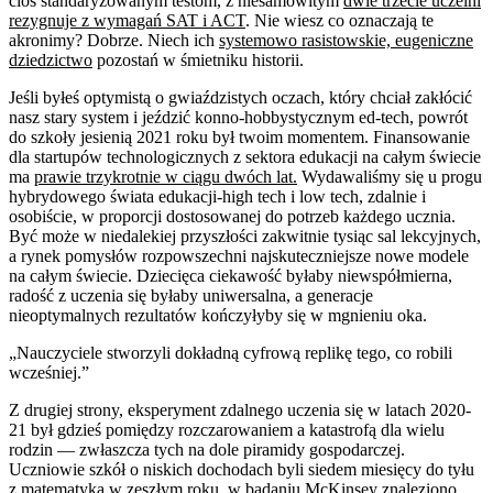
cios standaryzowanym testom, z niesamowitym
dwie trzecie uczelni
rezygnuje z wymagań SAT i ACT
. Nie wiesz co oznaczają te
akronimy? Dobrze. Niech ich
systemowo rasistowskie, eugeniczne
dziedzictwo
pozostań w śmietniku historii.
Jeśli byłeś optymistą o gwiaździstych oczach, który chciał zakłócić
nasz stary system i jeździć konno-hobbystycznym ed-tech, powrót
do szkoły jesienią 2021 roku był twoim momentem. Finansowanie
dla startupów technologicznych z sektora edukacji na całym świecie
ma
prawie trzykrotnie w ciągu dwóch lat.
Wydawaliśmy się u progu
hybrydowego świata edukacji-high tech i low tech, zdalnie i
osobiście, w proporcji dostosowanej do potrzeb każdego ucznia.
Być może w niedalekiej przyszłości zakwitnie tysiąc sal lekcyjnych,
a rynek pomysłów rozpowszechni najskuteczniejsze nowe modele
na całym świecie. Dziecięca ciekawość byłaby niewspółmierna,
radość z uczenia się byłaby uniwersalna, a generacje
nieoptymalnych rezultatów kończyłyby się w mgnieniu oka.
„Nauczyciele stworzyli dokładną cyfrową replikę tego, co robili
wcześniej.”
Z drugiej strony, eksperyment zdalnego uczenia się w latach 2020-
21 był gdzieś pomiędzy rozczarowaniem a katastrofą dla wielu
rodzin — zwłaszcza tych na dole piramidy gospodarczej.
Uczniowie szkół o niskich dochodach byli siedem miesięcy do tyłu
z matematyką w zeszłym roku,
w badaniu McKinsey znaleziono
,