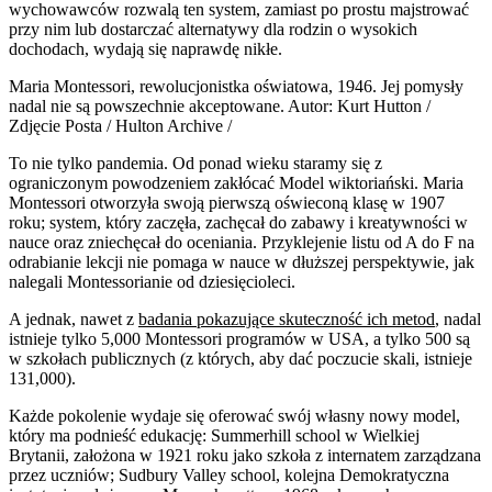
wychowawców rozwalą ten system, zamiast po prostu majstrować
przy nim lub dostarczać alternatywy dla rodzin o wysokich
dochodach, wydają się naprawdę nikłe.
Maria Montessori, rewolucjonistka oświatowa, 1946. Jej pomysły
nadal nie są powszechnie akceptowane. Autor: Kurt Hutton /
Zdjęcie Posta / Hulton Archive /
To nie tylko pandemia. Od ponad wieku staramy się z
ograniczonym powodzeniem zakłócać Model wiktoriański. Maria
Montessori otworzyła swoją pierwszą oświeconą klasę w 1907
roku; system, który zaczęła, zachęcał do zabawy i kreatywności w
nauce oraz zniechęcał do oceniania. Przyklejenie listu od A do F na
odrabianie lekcji nie pomaga w nauce w dłuższej perspektywie, jak
nalegali Montessorianie od dziesięcioleci.
A jednak, nawet z
badania pokazujące skuteczność ich metod
, nadal
istnieje tylko 5,000 Montessori programów w USA, a tylko 500 są
w szkołach publicznych (z których, aby dać poczucie skali, istnieje
131,000).
Każde pokolenie wydaje się oferować swój własny nowy model,
który ma podnieść edukację: Summerhill school w Wielkiej
Brytanii, założona w 1921 roku jako szkoła z internatem zarządzana
przez uczniów; Sudbury Valley school, kolejna Demokratyczna