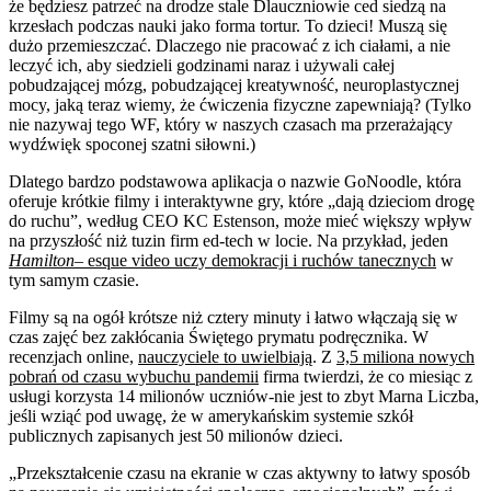
że będziesz patrzeć na drodze stale Dlauczniowie ced siedzą na
krzesłach podczas nauki jako forma tortur. To dzieci! Muszą się
dużo przemieszczać. Dlaczego nie pracować z ich ciałami, a nie
leczyć ich, aby siedzieli godzinami naraz i używali całej
pobudzającej mózg, pobudzającej kreatywność, neuroplastycznej
mocy, jaką teraz wiemy, że ćwiczenia fizyczne zapewniają? (Tylko
nie nazywaj tego WF, który w naszych czasach ma przerażający
wydźwięk spoconej szatni siłowni.)
Dlatego bardzo podstawowa aplikacja o nazwie GoNoodle, która
oferuje krótkie filmy i interaktywne gry, które „dają dzieciom drogę
do ruchu”, według CEO KC Estenson, może mieć większy wpływ
na przyszłość niż tuzin firm ed-tech w locie. Na przykład, jeden
Hamilton
– esque video uczy demokracji i ruchów tanecznych
w
tym samym czasie.
Filmy są na ogół krótsze niż cztery minuty i łatwo włączają się w
czas zajęć bez zakłócania Świętego prymatu podręcznika. W
recenzjach online,
nauczyciele to uwielbiają
. Z
3,5 miliona nowych
pobrań od czasu wybuchu pandemii
firma twierdzi, że co miesiąc z
usługi korzysta 14 milionów uczniów-nie jest to zbyt Marna Liczba,
jeśli wziąć pod uwagę, że w amerykańskim systemie szkół
publicznych zapisanych jest 50 milionów dzieci.
„Przekształcenie czasu na ekranie w czas aktywny to łatwy sposób