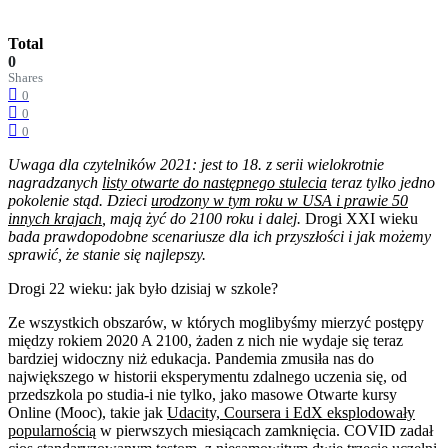
Total
0
Shares
0
0
0
Uwaga dla czytelników 2021: jest to 18. z serii wielokrotnie
nagradzanych
listy otwarte do następnego stulecia
teraz tylko jedno
pokolenie stąd. Dzieci
urodzony w tym roku w USA i prawie 50
innych krajach
, mają żyć do 2100 roku i dalej.
Drogi XXI wieku
bada prawdopodobne scenariusze dla ich przyszłości i jak możemy
sprawić, że stanie się najlepszy.
Drogi 22 wieku: jak było dzisiaj w szkole?
Ze wszystkich obszarów, w których moglibyśmy mierzyć postępy
między rokiem 2020 A 2100, żaden z nich nie wydaje się teraz
bardziej widoczny niż edukacja. Pandemia zmusiła nas do
największego w historii eksperymentu zdalnego uczenia się, od
przedszkola po studia-i nie tylko, jako masowe Otwarte kursy
Online (Mooc), takie jak
Udacity, Coursera i EdX eksplodowały
popularnością
w pierwszych miesiącach zamknięcia. COVID zadał