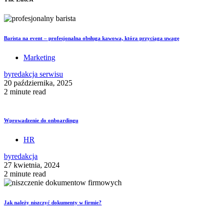
Barista na event – profesjonalna obsługa kawowa, która przyciąga uwagę
Marketing
by
redakcja serwisu
20 października, 2025
2 minute read
Wprowadzenie do onboardingu
HR
by
redakcja
27 kwietnia, 2024
2 minute read
Jak należy niszczyć dokumenty w firmie?