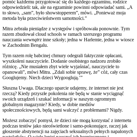
pomóc każdemu przygotować się do każdego egzaminu, rodzice
odpowiedzieli: tak, ale na egzaminie powinni odpowiadać sami. „A
to słowo, „sam”, było showstopperem”, mówi. „Ponieważ moja
metoda była przeciwieństwem samotności.”
Mitra zebrała pieniądze z występów i spróbowała ponownie. Tym
razem zbudował cloud schools w ramach szerszego programu
nauczania
wewnątrz
inne szkoły; jedna w Harlemie, jedna w wiosce
w Zachodnim Bengalu.
Tym razem rolę babcinej chmury odegrali faktycznie opłacani,
wyszkoleni nauczyciele. Dodanie osobistego nadzoru zrobiło
różnicę. „Nie musiałem zbyt wiele wyjaśniać, nauczyciele to
opanowali”, mówi Mitra. „Zdali sobie sprawę, że” cóż, cały czas
Googlujemy. Niech dzieci Wygooglują.’”
Słuszna Uwaga. Dlaczego uparcie udajemy, że internet nie jest
rzeczą? Kiedy przyszłe pokolenia nie będą w stanie wyciągnąć
swoich urządzeń i szukać informacji w naszym ogromnym
globalnym magazynie? Kiedy, w dobie mediów
społecznościowych, będą sami walczyć z problemami? Nigdy.
Możesz zobaczyć pomysł, że dzieci nie mogą korzystać z internetu
podczas testów jako nieoświetlone i samo-pokonujące, raczej jak
głoszenie abstynencji na zajęciach seksualnych pełnych napalonych
nastolatków. O wiele lepiej nauczyć ich bezpiecznego i