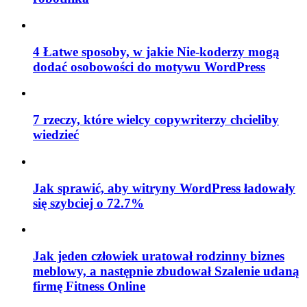
4 Łatwe sposoby, w jakie Nie-koderzy mogą
dodać osobowości do motywu WordPress
7 rzeczy, które wielcy copywriterzy chcieliby
wiedzieć
Jak sprawić, aby witryny WordPress ładowały
się szybciej o 72.7%
Jak jeden człowiek uratował rodzinny biznes
meblowy, a następnie zbudował Szalenie udaną
firmę Fitness Online