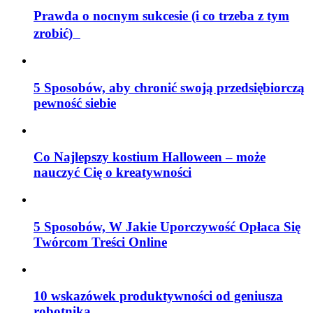
Prawda o nocnym sukcesie (i co trzeba z tym
zrobić)
5 Sposobów, aby chronić swoją przedsiębiorczą
pewność siebie
Co Najlepszy kostium Halloween – może
nauczyć Cię o kreatywności
5 Sposobów, W Jakie Uporczywość Opłaca Się
Twórcom Treści Online
10 wskazówek produktywności od geniusza
robotnika