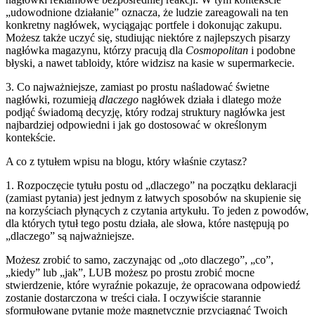
„udowodnione działanie” oznacza, że ludzie zareagowali na ten
konkretny nagłówek, wyciągając portfele i dokonując zakupu.
Możesz także uczyć się, studiując niektóre z najlepszych pisarzy
nagłówka magazynu, którzy pracują dla
Cosmopolitan
i podobne
błyski, a nawet tabloidy, które widzisz na kasie w supermarkecie.
3. Co najważniejsze, zamiast po prostu naśladować świetne
nagłówki, rozumieją
dlaczego
nagłówek działa i dlatego może
podjąć świadomą decyzję, który rodzaj struktury nagłówka jest
najbardziej odpowiedni i jak go dostosować w określonym
kontekście.
A co z tytułem wpisu na blogu, który właśnie czytasz?
1. Rozpoczęcie tytułu postu od „dlaczego” na początku deklaracji
(zamiast pytania) jest jednym z łatwych sposobów na skupienie się
na korzyściach płynących z czytania artykułu. To jeden z powodów,
dla których tytuł tego postu działa, ale słowa, które następują po
„dlaczego” są najważniejsze.
Możesz zrobić to samo, zaczynając od „oto dlaczego”, „co”,
„kiedy” lub „jak”, LUB możesz po prostu zrobić mocne
stwierdzenie, które wyraźnie pokazuje, że opracowana odpowiedź
zostanie dostarczona w treści ciała. I oczywiście starannie
sformułowane pytanie może magnetycznie przyciągnąć Twoich