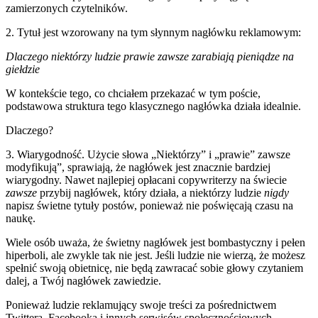
zamierzonych czytelników.
2. Tytuł jest wzorowany na tym słynnym nagłówku reklamowym:
Dlaczego niektórzy ludzie prawie zawsze zarabiają pieniądze na
giełdzie
W kontekście tego, co chciałem przekazać w tym poście,
podstawowa struktura tego klasycznego nagłówka działa idealnie.
Dlaczego?
3. Wiarygodność. Użycie słowa „Niektórzy” i „prawie” zawsze
modyfikują”, sprawiają, że nagłówek jest znacznie bardziej
wiarygodny. Nawet najlepiej opłacani copywriterzy na świecie
zawsze
przybij nagłówek, który działa, a niektórzy ludzie
nigdy
napisz świetne tytuły postów, ponieważ nie poświęcają czasu na
naukę.
Wiele osób uważa, że świetny nagłówek jest bombastyczny i pełen
hiperboli, ale zwykle tak nie jest. Jeśli ludzie nie wierzą, że możesz
spełnić swoją obietnicę, nie będą zawracać sobie głowy czytaniem
dalej, a Twój nagłówek zawiedzie.
Ponieważ ludzie reklamujący swoje treści za pośrednictwem
Twittera, Facebooka i innych serwisów społecznościowych