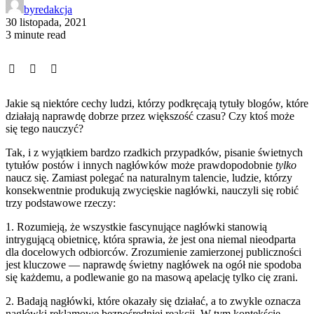
by
redakcja
30 listopada, 2021
3 minute read
Jakie są niektóre cechy ludzi, którzy podkręcają tytuły blogów, które
działają naprawdę dobrze przez większość czasu? Czy ktoś może
się tego nauczyć?
Tak, i z wyjątkiem bardzo rzadkich przypadków, pisanie świetnych
tytułów postów i innych nagłówków może prawdopodobnie
tylko
naucz się. Zamiast polegać na naturalnym talencie, ludzie, którzy
konsekwentnie produkują zwycięskie nagłówki, nauczyli się robić
trzy podstawowe rzeczy:
1. Rozumieją, że wszystkie fascynujące nagłówki stanowią
intrygującą obietnicę, która sprawia, że jest ona niemal nieodparta
dla docelowych odbiorców. Zrozumienie zamierzonej publiczności
jest kluczowe — naprawdę świetny nagłówek na ogół nie spodoba
się każdemu, a podlewanie go na masową apelację tylko cię zrani.
2. Badają nagłówki, które okazały się działać, a to zwykle oznacza
nagłówki reklamowe bezpośredniej reakcji. W tym kontekście