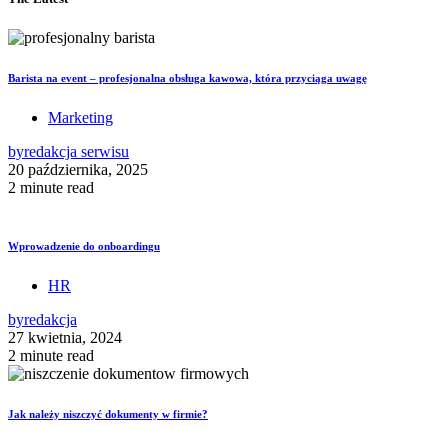
Barista na event – profesjonalna obsługa kawowa, która przyciąga uwagę
Marketing
by
redakcja serwisu
20 października, 2025
2 minute read
Wprowadzenie do onboardingu
HR
by
redakcja
27 kwietnia, 2024
2 minute read
Jak należy niszczyć dokumenty w firmie?