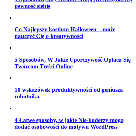
pewność siebie
Co Najlepszy kostium Halloween – może
nauczyć Cię o kreatywności
5 Sposobów, W Jakie Uporczywość Opłaca Się
Twórcom Treści Online
10 wskazówek produktywności od geniusza
robotnika
4 Łatwe sposoby, w jakie Nie-koderzy mogą
dodać osobowości do motywu WordPress