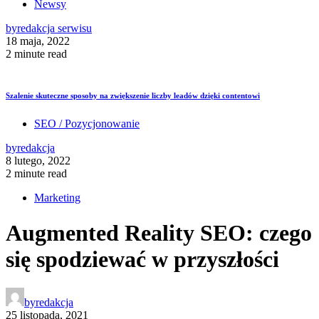
Newsy
by
redakcja serwisu
18 maja, 2022
2 minute read
Szalenie skuteczne sposoby na zwiększenie liczby leadów dzięki contentowi
SEO / Pozycjonowanie
by
redakcja
8 lutego, 2022
2 minute read
Marketing
Augmented Reality SEO: czego
się spodziewać w przyszłości
by
redakcja
25 listopada, 2021