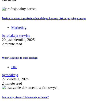
Barista na event – profesjonalna obsługa kawowa, która przyciąga uwagę
Marketing
by
redakcja serwisu
20 października, 2025
2 minute read
Wprowadzenie do onboardingu
HR
by
redakcja
27 kwietnia, 2024
2 minute read
Jak należy niszczyć dokumenty w firmie?