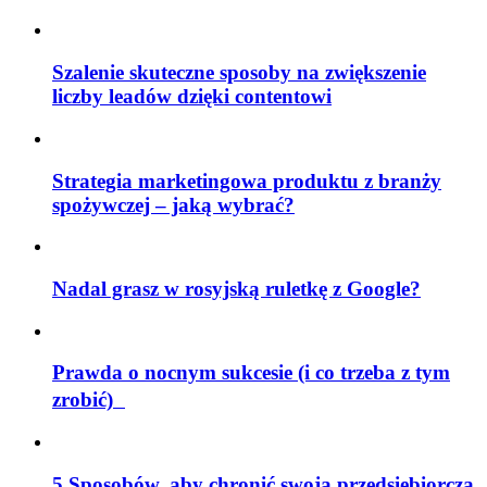
Szalenie skuteczne sposoby na zwiększenie
liczby leadów dzięki contentowi
Strategia marketingowa produktu z branży
spożywczej – jaką wybrać?
Nadal grasz w rosyjską ruletkę z Google?
Prawda o nocnym sukcesie (i co trzeba z tym
zrobić)
5 Sposobów, aby chronić swoją przedsiębiorczą