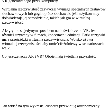
VR generowanego przez komputery.
Wirtualna rzeczywistość zazwyczaj wymaga specjalnych zestawów
słuchawkowych lub gogli oprócz słuchawek, jeśli użytkownicy
doświadczają jej samodzielnie, takich jak gra w wirtualną
rzeczywistość.
Ale gry nie są jedynym sposobem na doświadczenie VR. Jest
również używany w filmach, koncertach i edukacji. Parki rozrywki
mają przejażdżki wirtualną rzeczywistością. Wojsko używa
wirtualnej rzeczywistości, aby umieścić żołnierzy w scenariuszach
walki.
Co jeszcze łączy AR i VR? Oboje mają
świetlana przyszłość
.
Jak widać na tym wykresie, eksperci przewidują astronomiczny