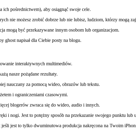
 za ich pośrednictwem), aby osiągnąć swoje cele.
ch nie możesz zrobić dobrze lub nie lubisz, ludziom, którzy mogą zająć
dycja mogą być przekazywane innym osobom lub organizacjom.
y ghost napisał dla Ciebie posty na blogu.
ktowanie interaktywnych multimediów.
każą nasze pożądane rezultaty.
epiej nauczany za pomocą wideo, obrazów lub tekstu.
dżetem i ograniczeniami czasowymi.
 więcej blogerów zwraca się do wideo, audio i innych.
ki i nogi. Jest to potężny sposób na przekazanie swojego punktu lub 
et jeśli jest to tylko dwuminutowa produkcja nakręcona na Twoim iPhon