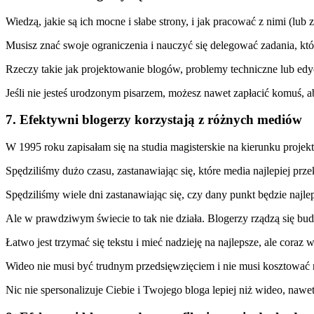
Wiedzą, jakie są ich mocne i słabe strony, i jak pracować z nimi (lub
Musisz znać swoje ograniczenia i nauczyć się delegować zadania, który
Rzeczy takie jak projektowanie blogów, problemy techniczne lub e
Jeśli nie jesteś urodzonym pisarzem, możesz nawet zapłacić komuś, ab
7. Efektywni blogerzy korzystają z różnych mediów
W 1995 roku zapisałam się na studia magisterskie na kierunku proje
Spędziliśmy dużo czasu, zastanawiając się, które media najlepiej prze
Spędziliśmy wiele dni zastanawiając się, czy dany punkt będzie najl
Ale w prawdziwym świecie to tak nie działa. Blogerzy rządzą się bu
Łatwo jest trzymać się tekstu i mieć nadzieję na najlepsze, ale coraz
Wideo nie musi być trudnym przedsięwzięciem i nie musi kosztować rę
Nic nie spersonalizuje Ciebie i Twojego bloga lepiej niż wideo, naw