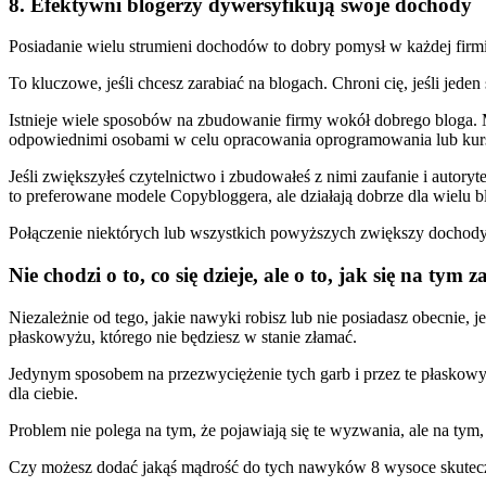
8. Efektywni blogerzy dywersyfikują swoje dochody
Posiadanie wielu strumieni dochodów to dobry pomysł w każdej firmi
To kluczowe, jeśli chcesz zarabiać na blogach. Chroni cię, jeśli jed
Istnieje wiele sposobów na zbudowanie firmy wokół dobrego bloga. 
odpowiednimi osobami w celu opracowania oprogramowania lub kur
Jeśli zwiększyłeś czytelnictwo i zbudowałeś z nimi zaufanie i autory
to preferowane modele Copybloggera, ale działają dobrze dla wielu b
Połączenie niektórych lub wszystkich powyższych zwiększy dochody 
Nie chodzi o to, co się dzieje, ale o to, jak się na tym
Niezależnie od tego, jakie nawyki robisz lub nie posiadasz obecnie, j
płaskowyżu, którego nie będziesz w stanie złamać.
Jedynym sposobem na przezwyciężenie tych garb i przez te płaskowy
dla ciebie.
Problem nie polega na tym, że pojawiają się te wyzwania, ale na tym
Czy możesz dodać jakąś mądrość do tych nawyków 8 wysoce skute