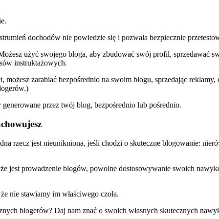
e.
en strumień dochodów nie powiedzie się i pozwala bezpiecznie przetest
Możesz użyć swojego bloga, aby zbudować swój profil, sprzedawać sw
sów instruktażowych.
tet, możesz zarabiać bezpośrednio na swoim blogu, sprzedając reklamy,
logerów.)
generowane przez twój blog, bezpośrednio lub pośrednio.
 zachowujesz
edna rzecz jest nieunikniona, jeśli chodzi o skuteczne blogowanie: nier
że jest prowadzenie blogów, powolne dostosowywanie swoich nawyków i
, że nie stawiamy im właściwego czoła.
cznych blogerów? Daj nam znać o swoich własnych skutecznych naw