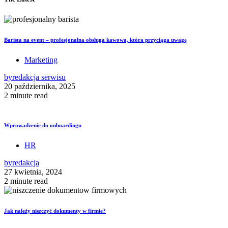
Barista na event – profesjonalna obsługa kawowa, która przyciąga uwagę
Marketing
by
redakcja serwisu
20 października, 2025
2 minute read
Wprowadzenie do onboardingu
HR
by
redakcja
27 kwietnia, 2024
2 minute read
Jak należy niszczyć dokumenty w firmie?