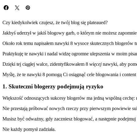
Czy kiedykolwiek czujesz, że twój blog się plateaued?
Jakbyś uderzył w jakiś blogowy garb, o którym nie możesz zapomnie
Około rok temu napisałem nawyki 8 wysoce skutecznych blogerów tu
Praktykuję te nawyki i nadal widzę ogromne ulepszenia w moim pisani
Dzięki tej ciągłej walce, zidentyfikowałem 8
więcej
nawyki, aby pomóc
Myślę, że te nawyki 8 pomogą Ci osiągnąć cele blogowania i content
1. Skuteczni blogerzy podejmują ryzyko
Większość odnoszących sukcesy blogerów ma jedną wspólną cechę: ro
Nie przestają próbować nowych rzeczy przy pierwszym powiewie sukces
Musisz być odważny, gdy zaczniesz blogować, a następnie podejmuj
Nie każdy pomysł zadziała.