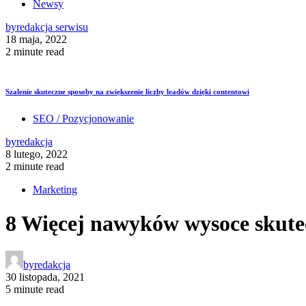
Newsy
by
redakcja serwisu
18 maja, 2022
2 minute read
Szalenie skuteczne sposoby na zwiększenie liczby leadów dzięki contentowi
SEO / Pozycjonowanie
by
redakcja
8 lutego, 2022
2 minute read
Marketing
8 Więcej nawyków wysoce skute
by
redakcja
30 listopada, 2021
5 minute read