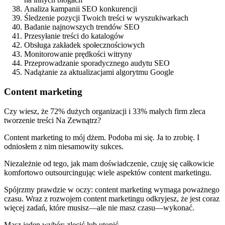
Analiza kampanii SEO konkurencji
Śledzenie pozycji Twoich treści w wyszukiwarkach
Badanie najnowszych trendów SEO
Przesyłanie treści do katalogów
Obsługa zakładek społecznościowych
Monitorowanie prędkości witryny
Przeprowadzanie sporadycznego audytu SEO
Nadążanie za aktualizacjami algorytmu Google
Content marketing
Czy wiesz, że 72% dużych organizacji i 33% małych firm zleca
tworzenie treści Na Zewnątrz?
Content marketing to mój dżem. Podoba mi się. Ja to zrobię. I
odniosłem z nim niesamowity sukces.
Niezależnie od tego, jak mam doświadczenie, czuję się całkowicie
komfortowo outsourcingując wiele aspektów content marketingu.
Spójrzmy prawdzie w oczy: content marketing wymaga poważnego
czasu. Wraz z rozwojem content marketingu odkryjesz, że jest coraz
więcej zadań, które musisz—ale nie masz czasu—wykonać.
Masz jeden wybór: zlecić lub utopić.