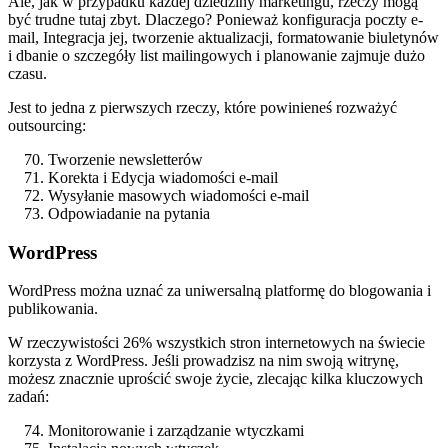
Ale, jak w przypadku każdej dziedziny marketingu, rzeczy mogą
być trudne tutaj zbyt. Dlaczego? Ponieważ konfiguracja poczty e-
mail, Integracja jej, tworzenie aktualizacji, formatowanie biuletynów
i dbanie o szczegóły list mailingowych i planowanie zajmuje dużo
czasu.
Jest to jedna z pierwszych rzeczy, które powinieneś rozważyć
outsourcing:
Tworzenie newsletterów
Korekta i Edycja wiadomości e-mail
Wysyłanie masowych wiadomości e-mail
Odpowiadanie na pytania
WordPress
WordPress można uznać za uniwersalną platformę do blogowania i
publikowania.
W rzeczywistości 26% wszystkich stron internetowych na świecie
korzysta z WordPress. Jeśli prowadzisz na nim swoją witrynę,
możesz znacznie uprościć swoje życie, zlecając kilka kluczowych
zadań:
Monitorowanie i zarządzanie wtyczkami