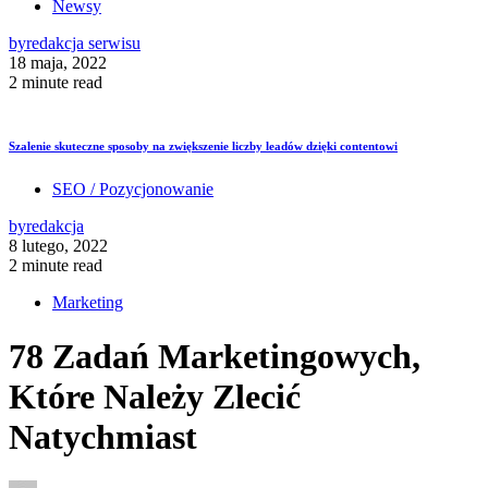
Newsy
by
redakcja serwisu
18 maja, 2022
2 minute read
Szalenie skuteczne sposoby na zwiększenie liczby leadów dzięki contentowi
SEO / Pozycjonowanie
by
redakcja
8 lutego, 2022
2 minute read
Marketing
78 Zadań Marketingowych,
Które Należy Zlecić
Natychmiast