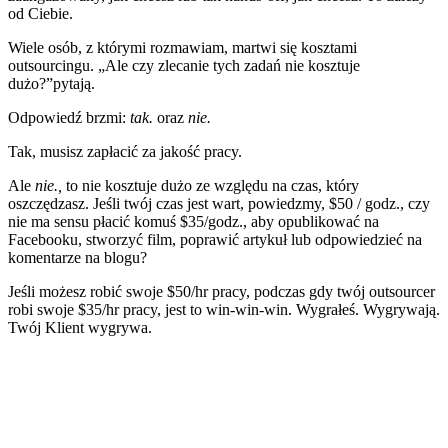
od Ciebie.
Wiele osób, z którymi rozmawiam, martwi się kosztami
outsourcingu. „Ale czy zlecanie tych zadań nie kosztuje
dużo?”pytają.
Odpowiedź brzmi:
tak.
oraz
nie.
Tak, musisz zapłacić za jakość pracy.
Ale
nie.,
to nie kosztuje dużo ze względu na czas, który
oszczędzasz. Jeśli twój czas jest wart, powiedzmy, $50 / godz., czy
nie ma sensu płacić komuś $35/godz., aby opublikować na
Facebooku, stworzyć film, poprawić artykuł lub odpowiedzieć na
komentarze na blogu?
Jeśli możesz robić swoje $50/hr pracy, podczas gdy twój outsourcer
robi swoje $35/hr pracy, jest to win-win-win. Wygrałeś. Wygrywają.
Twój Klient wygrywa.