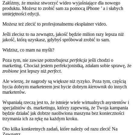
Załóżmy, że musisz stworzyć wideo wyjaśniające dla nowego
produktu. Możesz to zrobić sam za pomocą iPhone ’ a i słabych
umiejętności edycji.
Możesz też zlecić to profesjonalnemu eksplainer video.
Jeśli zlecisz to na zewnątrz, jakość będzie milion razy lepsza niż
jakość, którą uzyskasz, gdybyś spróbował zrobić to sam.
Widzisz, co mam na myśli?
Poza tym, nie zawsze potrzebujesz
perfekcja
jeśli chodzi o
marketing. Chociaż jestem perfekcjonistką, zdałam sobie sprawę, że
zrobione
jest lepszy niż
perfect
.
Ale wierzę, że nagrody są większe niż ryzyko. Poza tym, częścią
bycia dobrym marketerem jest bycie dobrym
kierownik
do innych
marketerów.
Wspaniałą rzeczą jest to, że istnieje wiele wirtualnych asystentów i
specjalistów ds. marketingu, którzy zapewnią, że Twoja kampania
będzie działać jak dobrze naoliwiona maszyna bez konieczności
trzymania ich za rękę na każdym kroku.
Oto kilka konkretnych zadań, które należy od razu zlecić Na
Zewnątrz.