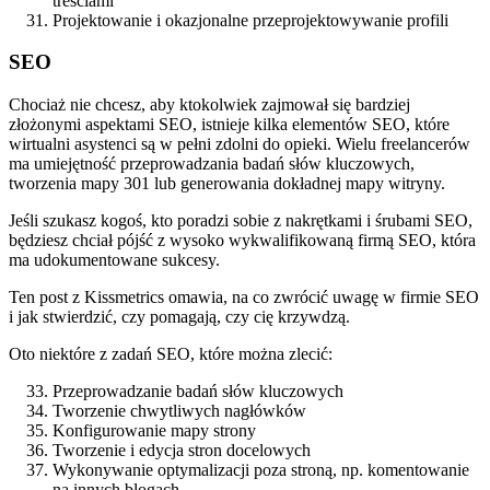
treściami
Projektowanie i okazjonalne przeprojektowywanie profili
SEO
Chociaż nie chcesz, aby ktokolwiek zajmował się bardziej
złożonymi aspektami SEO, istnieje kilka elementów SEO, które
wirtualni asystenci są w pełni zdolni do opieki. Wielu freelancerów
ma umiejętność przeprowadzania badań słów kluczowych,
tworzenia mapy 301 lub generowania dokładnej mapy witryny.
Jeśli szukasz kogoś, kto poradzi sobie z nakrętkami i śrubami SEO,
będziesz chciał pójść z wysoko wykwalifikowaną firmą SEO, która
ma udokumentowane sukcesy.
Ten post z Kissmetrics omawia, na co zwrócić uwagę w firmie SEO
i jak stwierdzić, czy pomagają, czy cię krzywdzą.
Oto niektóre z zadań SEO, które można zlecić:
Przeprowadzanie badań słów kluczowych
Tworzenie chwytliwych nagłówków
Konfigurowanie mapy strony
Tworzenie i edycja stron docelowych
Wykonywanie optymalizacji poza stroną, np. komentowanie
na innych blogach