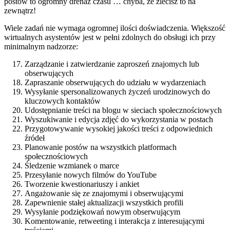
postów to ogromny drenaż czasu … chyba, że zlecisz to na
zewnątrz!
Wiele zadań nie wymaga ogromnej ilości doświadczenia. Większość
wirtualnych asystentów jest w pełni zdolnych do obsługi ich przy
minimalnym nadzorze:
Zarządzanie i zatwierdzanie zaproszeń znajomych lub
obserwujących
Zapraszanie obserwujących do udziału w wydarzeniach
Wysyłanie spersonalizowanych życzeń urodzinowych do
kluczowych kontaktów
Udostępnianie treści na blogu w sieciach społecznościowych
Wyszukiwanie i edycja zdjęć do wykorzystania w postach
Przygotowywanie wysokiej jakości treści z odpowiednich
źródeł
Planowanie postów na wszystkich platformach
społecznościowych
Śledzenie wzmianek o marce
Przesyłanie nowych filmów do YouTube
Tworzenie kwestionariuszy i ankiet
Angażowanie się ze znajomymi i obserwującymi
Zapewnienie stałej aktualizacji wszystkich profili
Wysyłanie podziękowań nowym obserwującym
Komentowanie, retweeting i interakcja z interesującymi