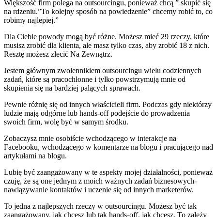
Większość firm polega na outsourcingu, ponieważ chcą ” skupić się
na rdzeniu.”To kolejny sposób na powiedzenie” chcemy robić to, co
robimy najlepiej.”
Dla Ciebie powody mogą być różne. Możesz mieć 29 rzeczy, które
musisz zrobić dla klienta, ale masz tylko czas, aby zrobić 18 z nich.
Resztę możesz zlecić Na Zewnątrz.
Jestem głównym zwolennikiem outsourcingu wielu codziennych
zadań, które są pracochłonne i tylko powstrzymują mnie od
skupienia się na bardziej palących sprawach.
Pewnie różnię się od innych właścicieli firm. Podczas gdy niektórzy
ludzie mają odgórne lub hands-off podejście do prowadzenia
swoich firm, wolę być w samym środku.
Zobaczysz mnie osobiście wchodzącego w interakcje na
Facebooku, wchodzącego w komentarze na blogu i pracującego nad
artykułami na blogu.
Lubię być zaangażowany w te aspekty mojej działalności, ponieważ
czuję, że są one jednym z moich ważnych zadań biznesowych-
nawiązywanie kontaktów i uczenie się od innych marketerów.
To jedna z najlepszych rzeczy w outsourcingu. Możesz być tak
zaangażowany, jak chcesz lub tak hands-off, jak chcesz. To zależy