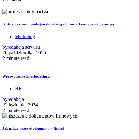
Barista na event – profesjonalna obsługa kawowa, która przyciąga uwagę
Marketing
by
redakcja serwisu
20 października, 2025
2 minute read
Wprowadzenie do onboardingu
HR
by
redakcja
27 kwietnia, 2024
2 minute read
Jak należy niszczyć dokumenty w firmie?