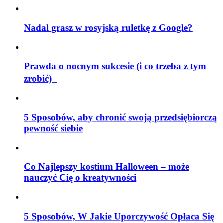
Nadal grasz w rosyjską ruletkę z Google?
Prawda o nocnym sukcesie (i co trzeba z tym
zrobić)
5 Sposobów, aby chronić swoją przedsiębiorczą
pewność siebie
Co Najlepszy kostium Halloween – może
nauczyć Cię o kreatywności
5 Sposobów, W Jakie Uporczywość Opłaca Się