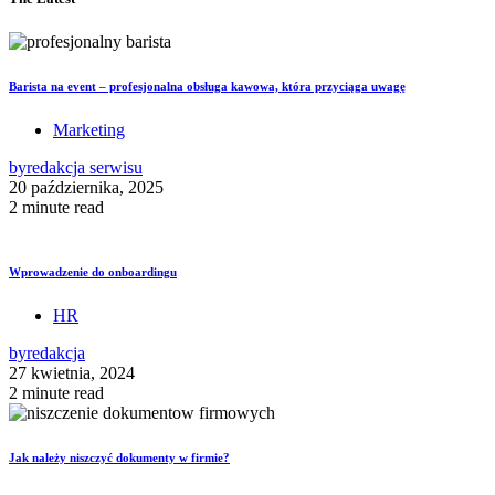
Barista na event – profesjonalna obsługa kawowa, która przyciąga uwagę
Marketing
by
redakcja serwisu
20 października, 2025
2 minute read
Wprowadzenie do onboardingu
HR
by
redakcja
27 kwietnia, 2024
2 minute read
Jak należy niszczyć dokumenty w firmie?