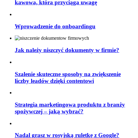
kawowa, która przyciąga uwagę
Wprowadzenie do onboardingu
Jak należy niszczyć dokumenty w firmie?
Szalenie skuteczne sposoby na zwiększenie
liczby leadów dzięki contentowi
Strategia marketingowa produktu z branży
spożywczej – jaką wybrać?
Nadal grasz w rosyjską ruletkę z Google?