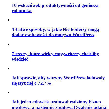
10 wskazówek produktywności od geniusza
robotnika
4 Łatwe sposoby, w jakie Nie-koderzy mogą
dodać osobowości do motywu WordPress
7 rzeczy, które wielcy copywriterzy chcieliby
wiedzieć
Jak sprawić, aby witryny WordPress ładowały
się szybciej o 72.7%
Jak jeden człowiek uratował rodzinny biznes
meblowy, a następnie zbudował Szalenie udaną