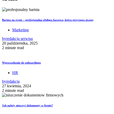
Barista na event – profesjonalna obsługa kawowa, która przyciąga uwagę
Marketing
by
redakcja serwisu
20 października, 2025
2 minute read
Wprowadzenie do onboardingu
HR
by
redakcja
27 kwietnia, 2024
2 minute read
Jak należy niszczyć dokumenty w firmie?