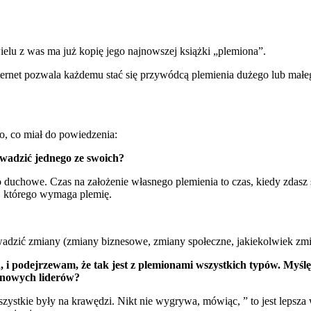
wielu z was ma już kopię jego najnowszej książki „plemiona”.
ernet pozwala każdemu stać się przywódcą plemienia dużego lub małego,
, co miał do powiedzenia:
owadzić jednego ze swoich?
o duchowe. Czas na założenie własnego plemienia to czas, kiedy zdasz
l, którego wymaga plemię.
prowadzić zmiany (zmiany biznesowe, zmiany społeczne, jakiekolwiek zmian
ch, i podejrzewam, że tak jest z plemionami wszystkich typów. Myś
 nowych liderów?
 wszystkie były na krawędzi. Nikt nie wygrywa, mówiąc, ” to jest lepsz