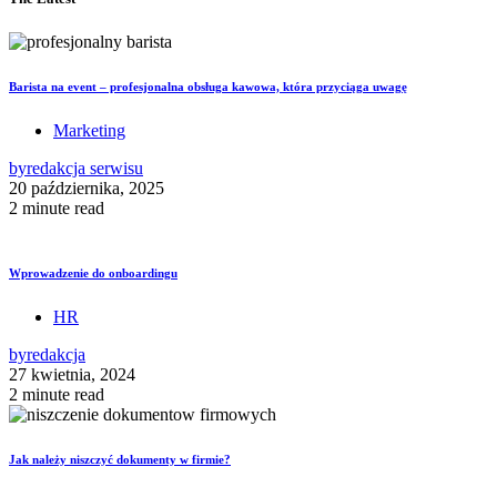
Barista na event – profesjonalna obsługa kawowa, która przyciąga uwagę
Marketing
by
redakcja serwisu
20 października, 2025
2 minute read
Wprowadzenie do onboardingu
HR
by
redakcja
27 kwietnia, 2024
2 minute read
Jak należy niszczyć dokumenty w firmie?