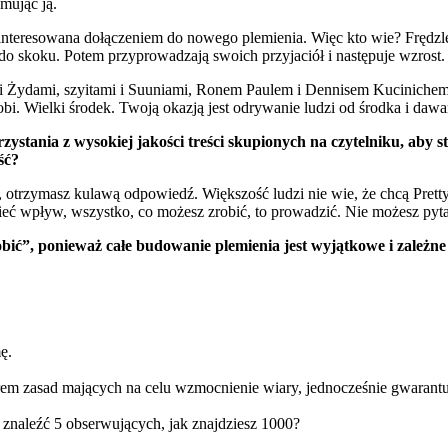
mując ją.
interesowana dołączeniem do nowego plemienia. Więc kto wie? Frędzle
 do skoku. Potem przyprowadzają swoich przyjaciół i następuje wzrost.
Żydami, szyitami i Suuniami, Ronem Paulem i Dennisem Kucinichem). 
robi. Wielki środek. Twoją okazją jest odrywanie ludzi od środka i dawan
ystania z wysokiej jakości treści skupionych na czytelniku, aby st
ść?
asz, otrzymasz kulawą odpowiedź. Większość ludzi nie wie, że chcą Pre
ieć wpływ, wszystko, co możesz zrobić, to prowadzić. Nie możesz pyta
robić”, ponieważ całe budowanie plemienia jest wyjątkowe i zależn
ę.
biorem zasad mających na celu wzmocnienie wiary, jednocześnie gwarantu
 znaleźć 5 obserwujących, jak znajdziesz 1000?