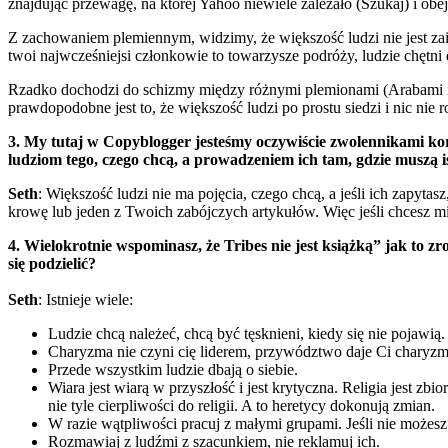
znajdując przewagę, na której Yahoo niewiele zależało (Szukaj) i obej
Z zachowaniem plemiennym, widzimy, że większość ludzi nie jest za
twoi najwcześniejsi członkowie to towarzysze podróży, ludzie chętni
Rzadko dochodzi do schizmy między różnymi plemionami (Arabami i 
prawdopodobne jest to, że większość ludzi po prostu siedzi i nic nie 
3. My tutaj w Copyblogger jesteśmy oczywiście zwolennikami korz
ludziom tego, czego chcą, a prowadzeniem ich tam, gdzie muszą i
Seth
: Większość ludzi nie ma pojęcia, czego chcą, a jeśli ich zapyt
krowę lub jeden z Twoich zabójczych artykułów. Więc jeśli chcesz m
4. Wielokrotnie wspominasz, że Tribes nie jest książką” jak to z
się podzielić?
Seth
: Istnieje wiele:
Ludzie chcą należeć, chcą być tęsknieni, kiedy się nie pojawią.
Charyzma nie czyni cię liderem, przywództwo daje Ci charyzm
Przede wszystkim ludzie dbają o siebie.
Wiara jest wiarą w przyszłość i jest krytyczna. Religia jest z
nie tyle cierpliwości do religii. A to heretycy dokonują zmian.
W razie wątpliwości pracuj z małymi grupami. Jeśli nie możesz
Rozmawiaj z ludźmi z szacunkiem, nie reklamuj ich.