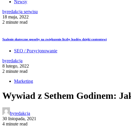
Newsy
by
redakcja serwisu
18 maja, 2022
2 minute read
Szalenie skuteczne sposoby na zwiększenie liczby leadów dzięki contentowi
SEO / Pozycjonowanie
by
redakcja
8 lutego, 2022
2 minute read
Marketing
Wywiad z Sethem Godinem: Jak 
by
redakcja
30 listopada, 2021
4 minute read