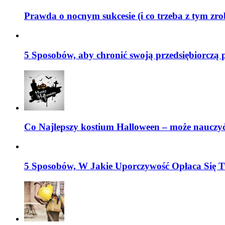
Prawda o nocnym sukcesie (i co trzeba z tym zr
5 Sposobów, aby chronić swoją przedsiębiorczą 
Co Najlepszy kostium Halloween – może nauczyć
5 Sposobów, W Jakie Uporczywość Opłaca Się T