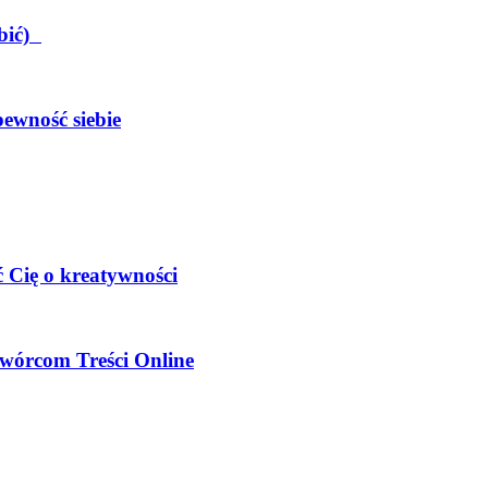
obić)
pewność siebie
 Cię o kreatywności
wórcom Treści Online