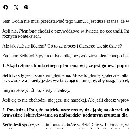
Seth Godin nie musi przedstawiać tego tłumu. I jest duża szansa, że 
Jeśli nie,
Plemiona
chodzi o przywództwo w świecie po geografii. Int
różnych kontekstach.
Ale jak stać się liderem? Co to za proces i dlaczego tak się dzieje?
Zadałem Sethowi 5 pytań o dynamikę przywództwa plemiennego i oto
1. Skąd członek konkretnego plemienia wie, że jest gotowa popr
Seth
Każdy jest członkiem plemienia. Może to plemię społeczne, alb
przywództwa i kiedy jesteś wystarczająco namiętny, aby osiągnąć ce
Innymi słowy, rób to, kiedy ci zależy.
Jeśli cię to nie obchodzi, nie jęcz, nie narzekaj. Ale jeśli chcesz w
2. Powiedział Pan, że najciekawsze rzeczy dzieją się na obrzeża
krawędzie i skrzyżowania są najbardziej podatnym gruntem dla
Seth
: Jeśli spojrzysz na innowacje, które widzieliśmy w Internecie,