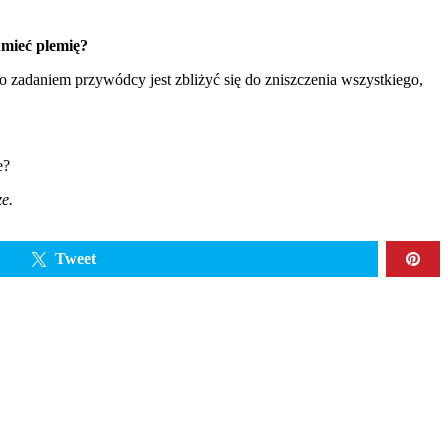
umieć plemię?
o zadaniem przywódcy jest zbliżyć się do zniszczenia wszystkiego,
e?
e.
Tweet