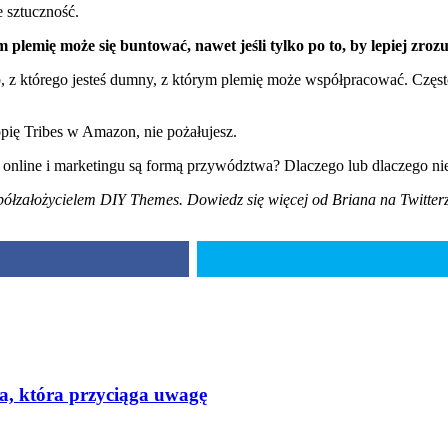
e sztuczność.
emię może się buntować, nawet jeśli tylko po to, by lepiej zroz
ób, z którego jesteś dumny, z którym plemię może współpracować. Częst
pię Tribes w Amazon, nie pożałujesz.
 online i marketingu są formą przywództwa? Dlaczego lub dlaczego ni
półzałożycielem DIY Themes. Dowiedz się więcej od Briana na Twitterz
a, która przyciąga uwagę