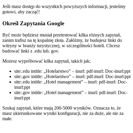
Jeśli masz dostęp do wszystkich powyższych informacji, jesteśmy
gotowi, aby zacząć!
Określ Zapytania Google
Być może będziesz musiał przetestować kilka różnych zapytań,
zanim trafisz na tę kopalnię złota. Załóżmy, że budujesz linki do
witryny w branży turystycznej, w szczególności hoteli. Chcesz
budować linki z .edu lub. gov.
Możesz wypróbować kilka zapytań, takich jak;
site:.edu intitle: „Hotelarstwo” – inurl: pdf-inurl: Doc-inurl:ppt
site:.gov intitle: „Hotelarstwo” – inurl: pdf-inurl: Doc-inurl:ppt
site:.edu intitle: „Hotel management” – inurl: pdf-inurl: Doc-
inurl:ppt
site:.gov intitle: „Hotel management” – inurl: pdf-inurl: Doc-
inurl:ppt
Szukaj zapytań, które mają 200-5000 wyników. Oznacza to, że
masz ukierunkowane wyniki konfiguracji, nie za duże, ale nie za
małe.