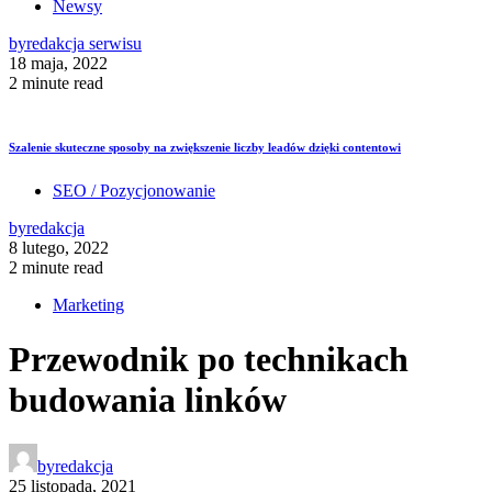
Newsy
by
redakcja serwisu
18 maja, 2022
2 minute read
Szalenie skuteczne sposoby na zwiększenie liczby leadów dzięki contentowi
SEO / Pozycjonowanie
by
redakcja
8 lutego, 2022
2 minute read
Marketing
Przewodnik po technikach
budowania linków
by
redakcja
25 listopada, 2021