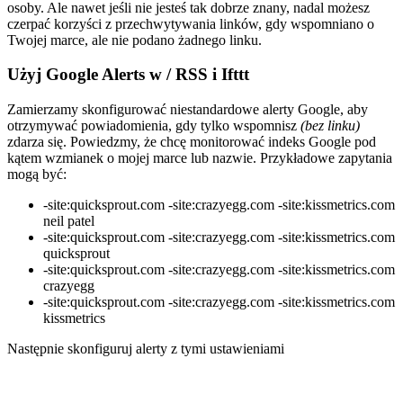
osoby. Ale nawet jeśli nie jesteś tak dobrze znany, nadal możesz
czerpać korzyści z przechwytywania linków, gdy wspomniano o
Twojej marce, ale nie podano żadnego linku.
Użyj Google Alerts w / RSS i Ifttt
Zamierzamy skonfigurować niestandardowe alerty Google, aby
otrzymywać powiadomienia, gdy tylko wspomnisz
(bez linku)
zdarza się. Powiedzmy, że chcę monitorować indeks Google pod
kątem wzmianek o mojej marce lub nazwie. Przykładowe zapytania
mogą być:
-site:quicksprout.com -site:crazyegg.com -site:kissmetrics.com
neil patel
-site:quicksprout.com -site:crazyegg.com -site:kissmetrics.com
quicksprout
-site:quicksprout.com -site:crazyegg.com -site:kissmetrics.com
crazyegg
-site:quicksprout.com -site:crazyegg.com -site:kissmetrics.com
kissmetrics
Następnie skonfiguruj alerty z tymi ustawieniami