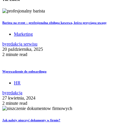
Barista na event – profesjonalna obsługa kawowa, która przyciąga uwagę
Marketing
by
redakcja serwisu
20 października, 2025
2 minute read
Wprowadzenie do onboardingu
HR
by
redakcja
27 kwietnia, 2024
2 minute read
Jak należy niszczyć dokumenty w firmie?