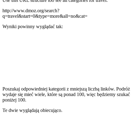
Use this URL structure too see all categories for travel:
http://www.dmoz.org/search?
q=travel&start=0&type=more&all=no&cat=
Wyniki powinny wyglądać tak:
Poszukaj odpowiedniej kategorii z mniejszą liczbą linków. Podróż
wydaje się mieć wiele, które są ponad 100, więc będziemy szukać
poniżej 100.
Te dwie wyglądają obiecująco.