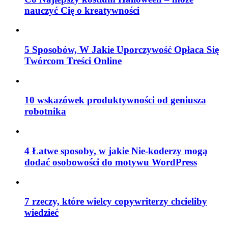
nauczyć Cię o kreatywności
5 Sposobów, W Jakie Uporczywość Opłaca Się
Twórcom Treści Online
10 wskazówek produktywności od geniusza
robotnika
4 Łatwe sposoby, w jakie Nie-koderzy mogą
dodać osobowości do motywu WordPress
7 rzeczy, które wielcy copywriterzy chcieliby
wiedzieć