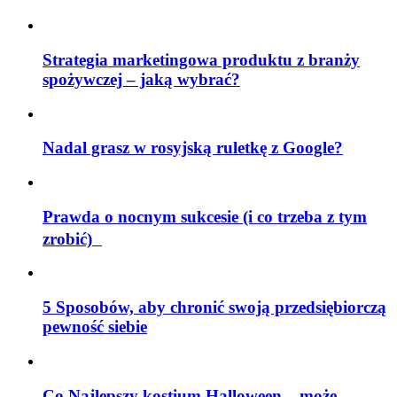
Strategia marketingowa produktu z branży
spożywczej – jaką wybrać?
Nadal grasz w rosyjską ruletkę z Google?
Prawda o nocnym sukcesie (i co trzeba z tym
zrobić)
5 Sposobów, aby chronić swoją przedsiębiorczą
pewność siebie
Co Najlepszy kostium Halloween – może