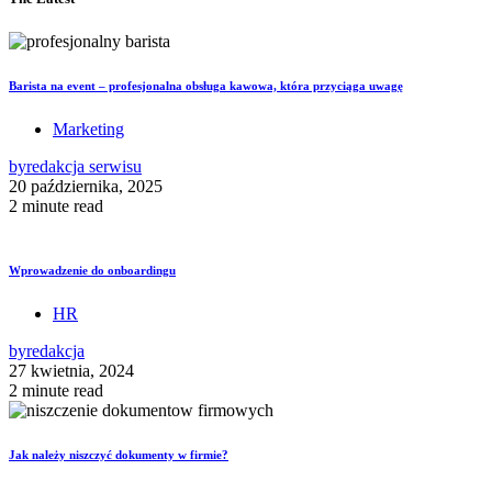
Barista na event – profesjonalna obsługa kawowa, która przyciąga uwagę
Marketing
by
redakcja serwisu
20 października, 2025
2 minute read
Wprowadzenie do onboardingu
HR
by
redakcja
27 kwietnia, 2024
2 minute read
Jak należy niszczyć dokumenty w firmie?