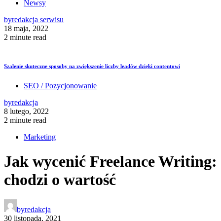
Newsy
by
redakcja serwisu
18 maja, 2022
2 minute read
Szalenie skuteczne sposoby na zwiększenie liczby leadów dzięki contentowi
SEO / Pozycjonowanie
by
redakcja
8 lutego, 2022
2 minute read
Marketing
Jak wycenić Freelance Writing:
chodzi o wartość
by
redakcja
30 listopada, 2021