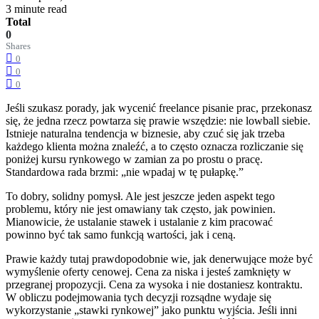
3 minute read
Total
0
Shares
0
0
0
Jeśli szukasz porady, jak wycenić freelance pisanie prac, przekonasz
się, że jedna rzecz powtarza się prawie wszędzie: nie lowball siebie.
Istnieje naturalna tendencja w biznesie, aby czuć się jak trzeba
każdego klienta można znaleźć, a to często oznacza rozliczanie się
poniżej kursu rynkowego w zamian za po prostu o pracę.
Standardowa rada brzmi: „nie wpadaj w tę pułapkę.”
To dobry, solidny pomysł. Ale jest jeszcze jeden aspekt tego
problemu, który nie jest omawiany tak często, jak powinien.
Mianowicie, że ustalanie stawek i ustalanie z kim pracować
powinno być tak samo funkcją wartości, jak i ceną.
Prawie każdy tutaj prawdopodobnie wie, jak denerwujące może być
wymyślenie oferty cenowej. Cena za niska i jesteś zamknięty w
przegranej propozycji. Cena za wysoka i nie dostaniesz kontraktu.
W obliczu podejmowania tych decyzji rozsądne wydaje się
wykorzystanie „stawki rynkowej” jako punktu wyjścia. Jeśli inni