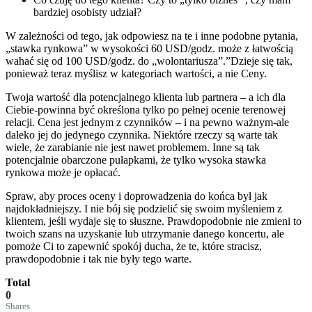
bardziej osobisty udział?
W zależności od tego, jak odpowiesz na te i inne podobne pytania,
„stawka rynkowa” w wysokości 60 USD/godz. może z łatwością
wahać się od 100 USD/godz. do „wolontariusza”.”Dzieje się tak,
ponieważ teraz myślisz w kategoriach wartości, a nie Ceny.
Twoja wartość dla potencjalnego klienta lub partnera – a ich dla
Ciebie-powinna być określona tylko po pełnej ocenie terenowej
relacji. Cena jest jednym z czynników – i na pewno ważnym-ale
daleko jej do jedynego czynnika. Niektóre rzeczy są warte tak
wiele, że zarabianie nie jest nawet problemem. Inne są tak
potencjalnie obarczone pułapkami, że tylko wysoka stawka
rynkowa może je opłacać.
Spraw, aby proces oceny i doprowadzenia do końca był jak
najdokładniejszy. I nie bój się podzielić się swoim myśleniem z
klientem, jeśli wydaje się to słuszne. Prawdopodobnie nie zmieni to
twoich szans na uzyskanie lub utrzymanie danego koncertu, ale
pomoże Ci to zapewnić spokój ducha, że te, które stracisz,
prawdopodobnie i tak nie były tego warte.
Total
0
Shares