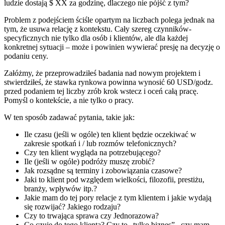
ludzie dostają $ XX za godzinę, dlaczego nie pójść z tym?
Problem z podejściem ściśle opartym na liczbach polega jednak na
tym, że usuwa relację z kontekstu. Cały szereg czynników-
specyficznych nie tylko dla osób i klientów, ale dla każdej
konkretnej sytuacji – może i powinien wywierać presję na decyzję o
podaniu ceny.
Załóżmy, że przeprowadziłeś badania nad nowym projektem i
stwierdziłeś, że stawka rynkowa powinna wynosić 60 USD/godz.
przed podaniem tej liczby zrób krok wstecz i oceń całą pracę.
Pomyśl o kontekście, a nie tylko o pracy.
W ten sposób zadawać pytania, takie jak:
Ile czasu (jeśli w ogóle) ten klient będzie oczekiwać w
zakresie spotkań i / lub rozmów telefonicznych?
Czy ten klient wygląda na potrzebującego?
Ile (jeśli w ogóle) podróży muszę zrobić?
Jak rozsądne są terminy i zobowiązania czasowe?
Jaki to klient pod względem wielkości, filozofii, prestiżu,
branży, wpływów itp.?
Jakie mam do tej pory relacje z tym klientem i jakie wydają
się rozwijać? Jakiego rodzaju?
Czy to trwająca sprawa czy Jednorazowa?
Co czuję do tego klienta? Czy to „tylko biznes” , czy mam