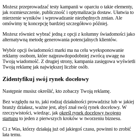
Możesz przeprowadzać testy kampanii w oparciu o takie elementy,
jak rozmieszczenie, publiczność i optymalizacja dostaw. Ułatwia to
mierzenie wyników i wprowadzanie niezbędnych zmian. Ale
omówimy tę koncepcję bardziej szczegółowo później.
Możesz również wybrać jedną z opcji z kolumny świadomości jako
alternatywną metodę generowania potencjalnych klientów.
Wybór opcji świadomości marki ma na celu wyeksponowanie
reklamy osobom, które najprawdopodobniej zwrócą uwagę na
Twoją wiadomość. Z drugiej strony, kampania zasięgowa wyświetli
Twoją reklamę jak największej liczbie osób.
Zidentyfikuj swój rynek docelowy
Następnie musisz określić, kto zobaczy Twoją reklamę.
Bez względu na to, jaki rodzaj działalności prowadzisz lub w jakiej
branży działasz, ważne jest, abyś znał swój rynek docelowy. W
rzeczywistości, wiedząc, jak
określ rynek docelowy twojego
startupu
to jeden z pierwszych kroków w tworzeniu biznesu.
Ci z Was, którzy działają już od jakiegoś czasu, powinni to zrobić
lata temu.