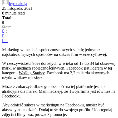
by
redakcja
25 listopada, 2021
8 minute read
Total
0
Shares
0
0
0
Marketing w mediach społecznościowych stał się jednym z
najskuteczniejszych sposobów na sukces firm w erze cyfrowej.
W rzeczywistości 95% dorosłych w wieku od 18 do 34 lat
obserwuj
marki
w mediach społecznościowych. Facebook jest liderem w tej
kategorii.
Według Statisty
, Facebook ma 2,2 miliarda aktywnych
użytkowników miesięcznie.
Możesz zobaczyć, dlaczego obecność na tej platformie jest tak
atrakcyjna dla marek. Mam nadzieję, że Twoja firma jest również na
Facebooku.
Aby odnieść sukces w marketingu na Facebooku, musisz być
aktywny na co dzień. Dodaj treść do swojego profilu. Udostępniaj
zdjęcia i filmy oraz prowadź promocje.