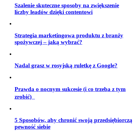
Szalenie skuteczne sposoby na zwiększenie
liczby leadów dzięki contentowi
Strategia marketingowa produktu z branży
spożywczej – jaką wybrać?
Nadal grasz w rosyjską ruletkę z Google?
Prawda o nocnym sukcesie (i co trzeba z tym
zrobić)
5 Sposobów, aby chronić swoją przedsiębiorczą
pewność siebie