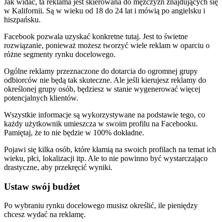
Jak widać, ta reklama jest skierowana do mężczyzn znajdujących się
w Kalifornii. Są w wieku od 18 do 24 lat i mówią po angielsku i
hiszpańsku.
Facebook pozwala uzyskać konkretne tutaj. Jest to świetne
rozwiązanie, ponieważ możesz tworzyć wiele reklam w oparciu o
różne segmenty rynku docelowego.
Ogólne reklamy przeznaczone do dotarcia do ogromnej grupy
odbiorców nie będą tak skuteczne. Ale jeśli kierujesz reklamy do
określonej grupy osób, będziesz w stanie wygenerować więcej
potencjalnych klientów.
Wszystkie informacje są wykorzystywane na podstawie tego, co
każdy użytkownik umieszcza w swoim profilu na Facebooku.
Pamiętaj, że to nie będzie w 100% dokładne.
Pojawi się kilka osób, które kłamią na swoich profilach na temat ich
wieku, płci, lokalizacji itp. Ale to nie powinno być wystarczająco
drastyczne, aby przekręcić wyniki.
Ustaw swój budżet
Po wybraniu rynku docelowego musisz określić, ile pieniędzy
chcesz wydać na reklamę.