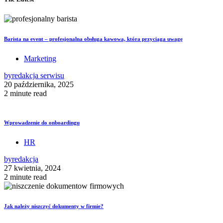
Barista na event – profesjonalna obsługa kawowa, która przyciąga uwagę
Marketing
by
redakcja serwisu
20 października, 2025
2 minute read
Wprowadzenie do onboardingu
HR
by
redakcja
27 kwietnia, 2024
2 minute read
Jak należy niszczyć dokumenty w firmie?