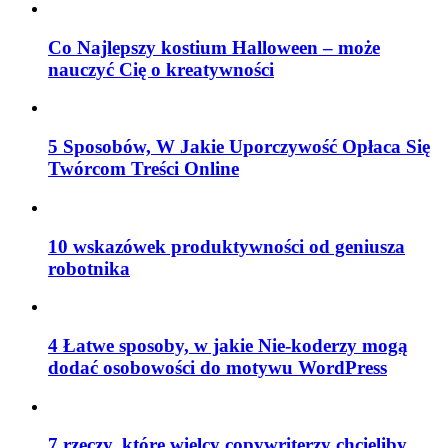
Co Najlepszy kostium Halloween – może
nauczyć Cię o kreatywności
5 Sposobów, W Jakie Uporczywość Opłaca Się
Twórcom Treści Online
10 wskazówek produktywności od geniusza
robotnika
4 Łatwe sposoby, w jakie Nie-koderzy mogą
dodać osobowości do motywu WordPress
7 rzeczy, które wielcy copywriterzy chcieliby