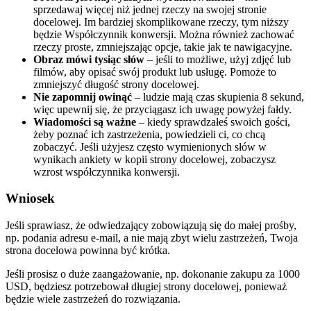
sprzedawaj więcej niż jednej rzeczy na swojej stronie
docelowej. Im bardziej skomplikowane rzeczy, tym niższy
będzie Współczynnik konwersji. Można również zachować
rzeczy proste, zmniejszając opcje, takie jak te nawigacyjne.
Obraz mówi tysiąc słów
– jeśli to możliwe, użyj zdjęć lub
filmów, aby opisać swój produkt lub usługę. Pomoże to
zmniejszyć długość strony docelowej.
Nie zapomnij owinąć
– ludzie mają czas skupienia 8 sekund,
więc upewnij się, że przyciągasz ich uwagę powyżej fałdy.
Wiadomości są ważne
– kiedy sprawdzałeś swoich gości,
żeby poznać ich zastrzeżenia, powiedzieli ci, co chcą
zobaczyć. Jeśli użyjesz często wymienionych słów w
wynikach ankiety w kopii strony docelowej, zobaczysz
wzrost współczynnika konwersji.
Wniosek
Jeśli sprawiasz, że odwiedzający zobowiązują się do małej prośby,
np. podania adresu e-mail, a nie mają zbyt wielu zastrzeżeń, Twoja
strona docelowa powinna być krótka.
Jeśli prosisz o duże zaangażowanie, np. dokonanie zakupu za 1000
USD, będziesz potrzebował długiej strony docelowej, ponieważ
będzie wiele zastrzeżeń do rozwiązania.