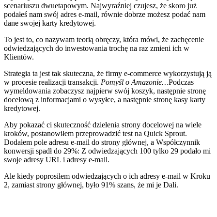
scenariuszu dwuetapowym. Najwyraźniej czujesz, że skoro już
podałeś nam swój adres e-mail, równie dobrze możesz podać nam
dane swojej karty kredytowej.
To jest to, co nazywam teorią obręczy, która mówi, że zachęcenie
odwiedzających do inwestowania trochę na raz zmieni ich w
Klientów.
Strategia ta jest tak skuteczna, że firmy e-commerce wykorzystują ją
w procesie realizacji transakcji.
Pomyśl o Amazonie…
Podczas
wymeldowania zobaczysz najpierw swój koszyk, następnie stronę
docelową z informacjami o wysyłce, a następnie stronę kasy karty
kredytowej.
Aby pokazać ci skuteczność dzielenia strony docelowej na wiele
kroków, postanowiłem przeprowadzić test na Quick Sprout.
Dodałem pole adresu e-mail do strony głównej, a Współczynnik
konwersji spadł do 29%: Z odwiedzających 100 tylko 29 podało mi
swoje adresy URL i adresy e-mail.
Ale kiedy poprosiłem odwiedzających o ich adresy e-mail w Kroku
2, zamiast strony głównej, było 91% szans, że mi je Dali.