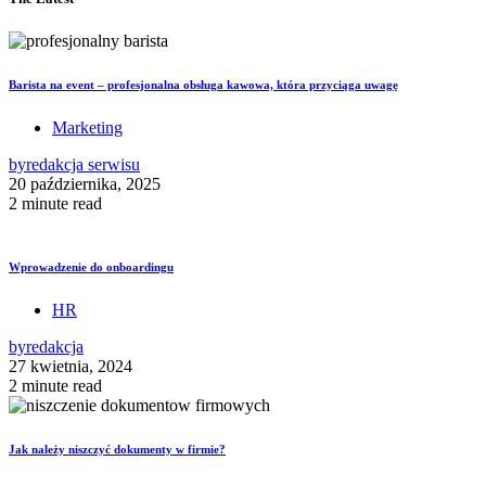
Barista na event – profesjonalna obsługa kawowa, która przyciąga uwagę
Marketing
by
redakcja serwisu
20 października, 2025
2 minute read
Wprowadzenie do onboardingu
HR
by
redakcja
27 kwietnia, 2024
2 minute read
Jak należy niszczyć dokumenty w firmie?