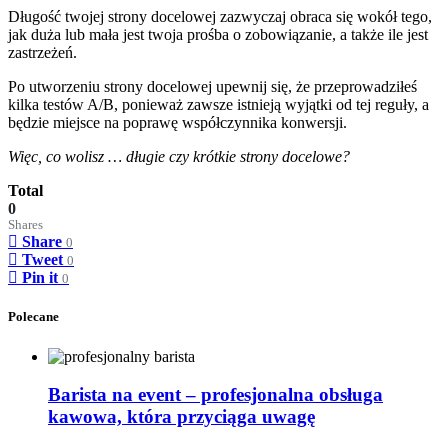
Długość twojej strony docelowej zazwyczaj obraca się wokół tego,
jak duża lub mała jest twoja prośba o zobowiązanie, a także ile jest
zastrzeżeń.
Po utworzeniu strony docelowej upewnij się, że przeprowadziłeś
kilka testów A/B, ponieważ zawsze istnieją wyjątki od tej reguły, a
będzie miejsce na poprawę współczynnika konwersji.
Więc, co wolisz … długie czy krótkie strony docelowe?
Total
0
Shares
Share
0
Tweet
0
Pin it
0
Polecane
Barista na event – profesjonalna obsługa
kawowa, która przyciąga uwagę