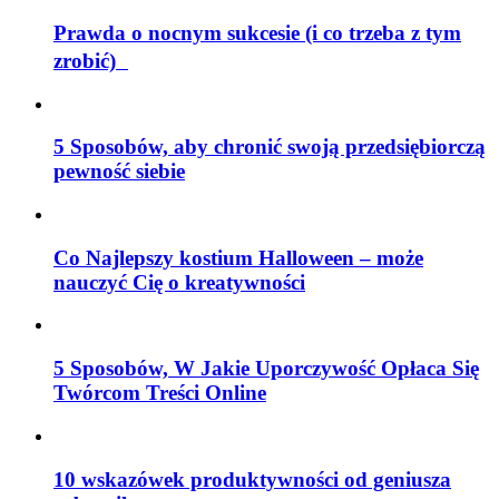
Prawda o nocnym sukcesie (i co trzeba z tym
zrobić)
5 Sposobów, aby chronić swoją przedsiębiorczą
pewność siebie
Co Najlepszy kostium Halloween – może
nauczyć Cię o kreatywności
5 Sposobów, W Jakie Uporczywość Opłaca Się
Twórcom Treści Online
10 wskazówek produktywności od geniusza