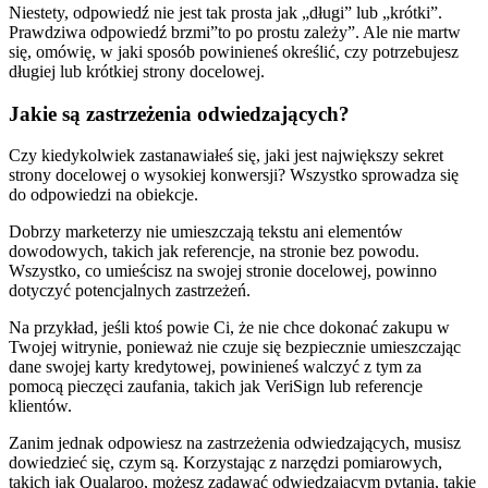
Niestety, odpowiedź nie jest tak prosta jak „długi” lub „krótki”.
Prawdziwa odpowiedź brzmi”to po prostu zależy”. Ale nie martw
się, omówię, w jaki sposób powinieneś określić, czy potrzebujesz
długiej lub krótkiej strony docelowej.
Jakie są zastrzeżenia odwiedzających?
Czy kiedykolwiek zastanawiałeś się, jaki jest największy sekret
strony docelowej o wysokiej konwersji? Wszystko sprowadza się
do odpowiedzi na obiekcje.
Dobrzy marketerzy nie umieszczają tekstu ani elementów
dowodowych, takich jak referencje, na stronie bez powodu.
Wszystko, co umieścisz na swojej stronie docelowej, powinno
dotyczyć potencjalnych zastrzeżeń.
Na przykład, jeśli ktoś powie Ci, że nie chce dokonać zakupu w
Twojej witrynie, ponieważ nie czuje się bezpiecznie umieszczając
dane swojej karty kredytowej, powinieneś walczyć z tym za
pomocą pieczęci zaufania, takich jak VeriSign lub referencje
klientów.
Zanim jednak odpowiesz na zastrzeżenia odwiedzających, musisz
dowiedzieć się, czym są. Korzystając z narzędzi pomiarowych,
takich jak Qualaroo, możesz zadawać odwiedzającym pytania, takie