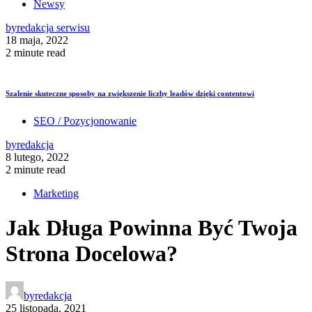
Newsy
by
redakcja serwisu
18 maja, 2022
2 minute read
Szalenie skuteczne sposoby na zwiększenie liczby leadów dzięki contentowi
SEO / Pozycjonowanie
by
redakcja
8 lutego, 2022
2 minute read
Marketing
Jak Długa Powinna Być Twoja
Strona Docelowa?
by
redakcja
25 listopada, 2021