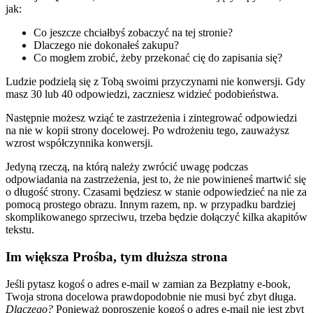
jak:
Co jeszcze chciałbyś zobaczyć na tej stronie?
Dlaczego nie dokonałeś zakupu?
Co mogłem zrobić, żeby przekonać cię do zapisania się?
Ludzie podzielą się z Tobą swoimi przyczynami nie konwersji. Gdy
masz 30 lub 40 odpowiedzi, zaczniesz widzieć podobieństwa.
Następnie możesz wziąć te zastrzeżenia i zintegrować odpowiedzi
na nie w kopii strony docelowej. Po wdrożeniu tego, zauważysz
wzrost współczynnika konwersji.
Jedyną rzeczą, na którą należy zwrócić uwagę podczas
odpowiadania na zastrzeżenia, jest to, że nie powinieneś martwić się
o długość strony. Czasami będziesz w stanie odpowiedzieć na nie za
pomocą prostego obrazu. Innym razem, np. w przypadku bardziej
skomplikowanego sprzeciwu, trzeba będzie dołączyć kilka akapitów
tekstu.
Im większa Prośba, tym dłuższa strona
Jeśli pytasz kogoś o adres e-mail w zamian za Bezpłatny e-book,
Twoja strona docelowa prawdopodobnie nie musi być zbyt długa.
Dlaczego?
Ponieważ poproszenie kogoś o adres e-mail nie jest zbyt