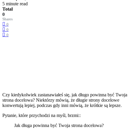
5 minute read
Total
0
Shares
0
0
0
Czy kiedykolwiek zastanawiałeś się, jak długo powinna być Twoja
strona docelowa? Niektórzy mówią, że długie strony docelowe
konwertują lepiej, podczas gdy inni mówią, że krótkie są lepsze.
Pytanie, które przychodzi na myśl, brzmi::
Jak długa powinna być Twoja strona docelowa?