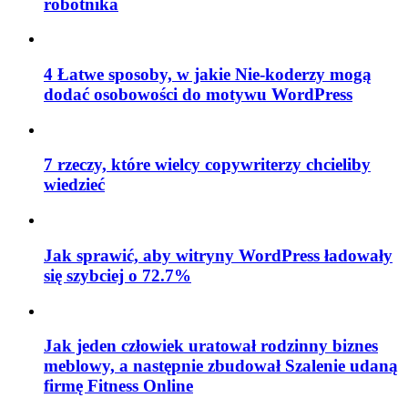
robotnika
4 Łatwe sposoby, w jakie Nie-koderzy mogą
dodać osobowości do motywu WordPress
7 rzeczy, które wielcy copywriterzy chcieliby
wiedzieć
Jak sprawić, aby witryny WordPress ładowały
się szybciej o 72.7%
Jak jeden człowiek uratował rodzinny biznes
meblowy, a następnie zbudował Szalenie udaną
firmę Fitness Online