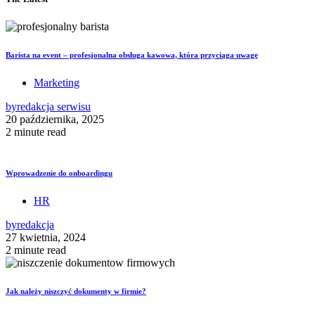
Barista na event – profesjonalna obsługa kawowa, która przyciąga uwagę
Marketing
by
redakcja serwisu
20 października, 2025
2 minute read
Wprowadzenie do onboardingu
HR
by
redakcja
27 kwietnia, 2024
2 minute read
Jak należy niszczyć dokumenty w firmie?