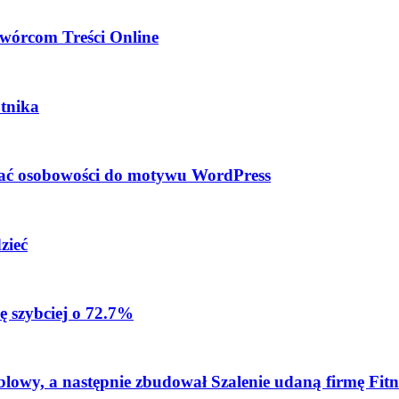
wórcom Treści Online
tnika
dać osobowości do motywu WordPress
zieć
ę szybciej o 72.7%
blowy, a następnie zbudował Szalenie udaną firmę Fitn