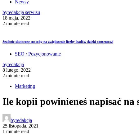
Newsy
by
redakcja serwisu
18 maja, 2022
2 minute read
Szalenie skuteczne sposoby na zwiększenie liczby leadów dzięki contentowi
SEO / Pozycjonowanie
by
redakcja
8 lutego, 2022
2 minute read
Marketing
Ile kopii powinieneś napisać na 
by
redakcja
25 listopada, 2021
1 minute read