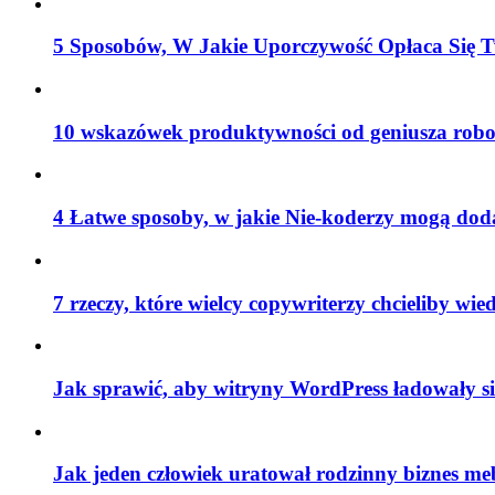
5 Sposobów, W Jakie Uporczywość Opłaca Się T
10 wskazówek produktywności od geniusza robo
4 Łatwe sposoby, w jakie Nie-koderzy mogą do
7 rzeczy, które wielcy copywriterzy chcieliby wied
Jak sprawić, aby witryny WordPress ładowały si
Jak jeden człowiek uratował rodzinny biznes me