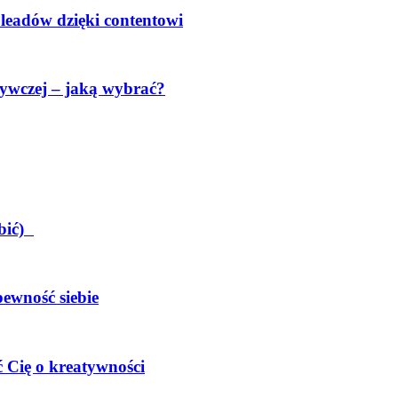
 leadów dzięki contentowi
ywczej – jaką wybrać?
obić)
pewność siebie
 Cię o kreatywności