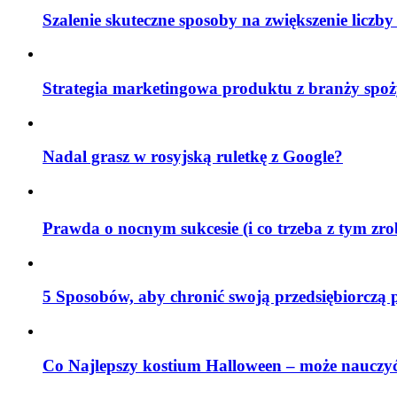
Szalenie skuteczne sposoby na zwiększenie liczby
Strategia marketingowa produktu z branży spoż
Nadal grasz w rosyjską ruletkę z Google?
Prawda o nocnym sukcesie (i co trzeba z tym zr
5 Sposobów, aby chronić swoją przedsiębiorczą 
Co Najlepszy kostium Halloween – może nauczyć