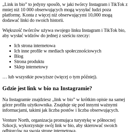
„Link in bio” to jedyny sposób, w jaki twórcy Instagram i TikTok z
mniej niż 10 000 obserwujących mogą wysyłać ludzi poza
platformę. Konta z więcej niż obserwującymi 10,000 mogą
dodawać linki do swoich historii.
Większość twórców używa swojego linku Instagram i TikTok bio,
aby wysłać widzów do jednej z sześciu rzeczy:
Ich strona internetowa
Ich inne profile w mediach społecznościowych
Blog
Strona produktu
Sklep internetowy
… lub wszystkie powyższe (więcej o tym później).
Gdzie jest link w bio na Instagramie?
Na Instagramie znajdziesz „link w bio” w krótkim opisie na samej
górze profilu użytkownika. Znajduje się pod innymi ważnymi
informacjami, takimi jak liczba postów i liczba obserwujących.
Venture North, organizacja promująca turystykę w północnej
Szkocji, wykorzystuje swój link w bio, aby skierować swoich
odbiorców na swoją stronę internetową.