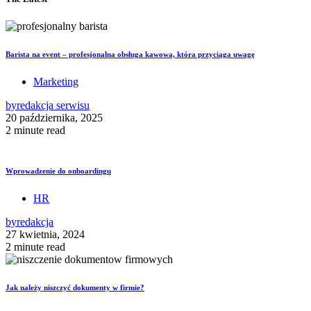
Barista na event – profesjonalna obsługa kawowa, która przyciąga uwagę
Marketing
by
redakcja serwisu
20 października, 2025
2 minute read
Wprowadzenie do onboardingu
HR
by
redakcja
27 kwietnia, 2024
2 minute read
Jak należy niszczyć dokumenty w firmie?