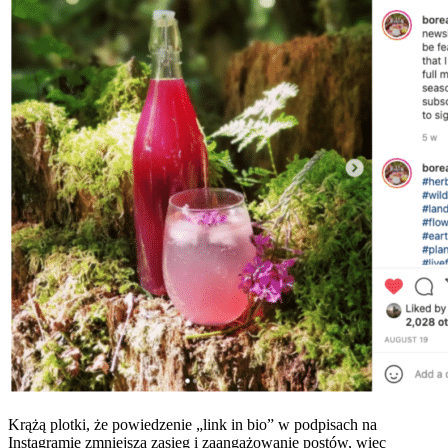
Krążą plotki, że powiedzenie „link in bio” w podpisach na
Instagramie zmniejsza zasięg i zaangażowanie postów, więc