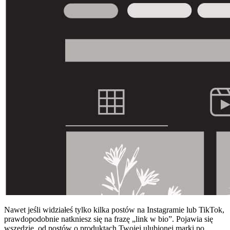
Nawet jeśli widziałeś tylko kilka postów na Instagramie lub TikTok,
prawdopodobnie natkniesz się na frazę „link w bio”. Pojawia się
wszędzie, od postów o produktach Twojej ulubionej marki po