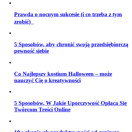
Prawda o nocnym sukcesie (i co trzeba z tym
zrobić)
5 Sposobów, aby chronić swoją przedsiębiorczą
pewność siebie
Co Najlepszy kostium Halloween – może
nauczyć Cię o kreatywności
5 Sposobów, W Jakie Uporczywość Opłaca Się
Twórcom Treści Online