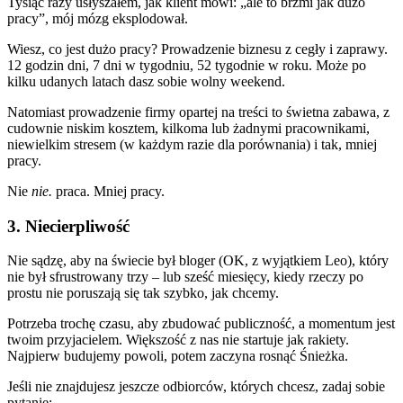
Tysiąc razy usłyszałem, jak klient mówi: „ale to brzmi jak dużo
pracy”, mój mózg eksplodował.
Wiesz, co jest dużo pracy? Prowadzenie biznesu z cegły i zaprawy.
12 godzin dni, 7 dni w tygodniu, 52 tygodnie w roku. Może po
kilku udanych latach dasz sobie wolny weekend.
Natomiast prowadzenie firmy opartej na treści to świetna zabawa, z
cudownie niskim kosztem, kilkoma lub żadnymi pracownikami,
niewielkim stresem (w każdym razie dla porównania) i tak, mniej
pracy.
Nie
nie.
praca. Mniej pracy.
3. Niecierpliwość
Nie sądzę, aby na świecie był bloger (OK, z wyjątkiem Leo), który
nie był sfrustrowany trzy – lub sześć miesięcy, kiedy rzeczy po
prostu nie poruszają się tak szybko, jak chcemy.
Potrzeba trochę czasu, aby zbudować publiczność, a momentum jest
twoim przyjacielem. Większość z nas nie startuje jak rakiety.
Najpierw budujemy powoli, potem zaczyna rosnąć Śnieżka.
Jeśli nie znajdujesz jeszcze odbiorców, których chcesz, zadaj sobie
pytanie: