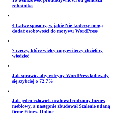
10 wskazówek produktywności od geniusza
robotnika
4 Łatwe sposoby, w jakie Nie-koderzy mogą
dodać osobowości do motywu WordPress
7 rzeczy, które wielcy copywriterzy chcieliby
wiedzieć
Jak sprawić, aby witryny WordPress ładowały
się szybciej o 72.7%
Jak jeden człowiek uratował rodzinny biznes
meblowy, a następnie zbudował Szalenie udaną
firmę Fitness Online