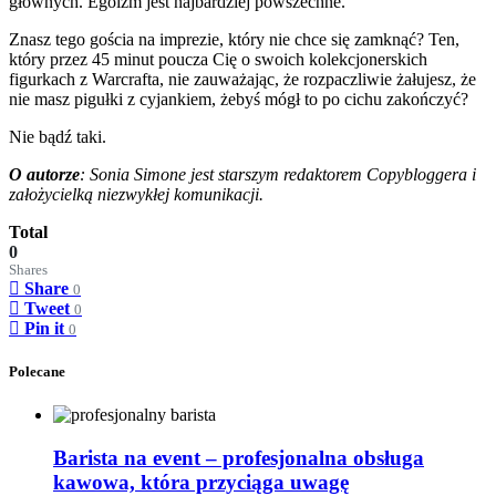
głównych. Egoizm jest najbardziej powszechne.
Znasz tego gościa na imprezie, który nie chce się zamknąć? Ten,
który przez 45 minut poucza Cię o swoich kolekcjonerskich
figurkach z Warcrafta, nie zauważając, że rozpaczliwie żałujesz, że
nie masz pigułki z cyjankiem, żebyś mógł to po cichu zakończyć?
Nie bądź taki.
O autorze
: Sonia Simone jest starszym redaktorem Copybloggera i
założycielką niezwykłej komunikacji.
Total
0
Shares
Share
0
Tweet
0
Pin it
0
Polecane
Barista na event – profesjonalna obsługa
kawowa, która przyciąga uwagę