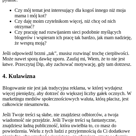
Czy mój temat jest interesujący dla kogoś innego niż moja
mama i mój kot?
Czy daję moim czytelnikom więcej, niż chcę od nich
otrzymać?
Czy pracuję nad rozwijaniem sieci podobnie myślących
blogerów i wspieram ich pracę tak bardzo, jak mam nadzieję,
że wesprą moją?
Jeśli odpowiedź brzmi „tak”, musisz rozwinąć trochę cierpliwości.
Może nawet sporą dawkę uporu. Zaufaj mi, Wiem, że to nie jest
łatwe. Przeczytaj Dip, aby zachować motywację, gdy tam dotrzesz.
4. Kulawizna
Blogowanie nie jest jak tradycyjna reklama, w której wydajesz
więcej pieniędzy, aby dotrzeć do większej liczby gałek ocznych. W
marketingu mediów społecznościowych waluta, którą płacisz, jest
całkowicie niesamowita.
Jeśli Twoje treści są słabe, nie znajdziesz odbiorców, a twoja
wiadomość nie przejdzie. Jeśli Twoje treści są fantastyczne,
znajdziesz ładną publiczność, która uwielbia to, co masz do
powiedzenia. Wielu z tych ludzi z przyjemnością da Ci dodatkowe