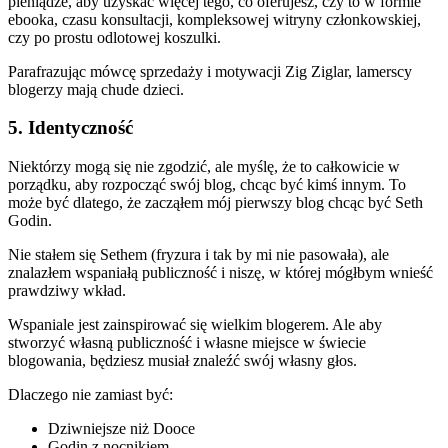
pieniądze, aby uzyskać więcej tego, co oferujesz, czy to w formie
ebooka, czasu konsultacji, kompleksowej witryny członkowskiej,
czy po prostu odlotowej koszulki.
Parafrazując mówcę sprzedaży i motywacji Zig Ziglar, lamerscy
blogerzy mają chude dzieci.
5. Identyczność
Niektórzy mogą się nie zgodzić, ale myślę, że to całkowicie w
porządku, aby rozpocząć swój blog, chcąc być kimś innym. To
może być dlatego, że zacząłem mój pierwszy blog chcąc być Seth
Godin.
Nie stałem się Sethem (fryzura i tak by mi nie pasowała), ale
znalazłem wspaniałą publiczność i niszę, w której mógłbym wnieść
prawdziwy wkład.
Wspaniale jest zainspirować się wielkim blogerem. Ale aby
stworzyć własną publiczność i własne miejsce w świecie
blogowania, będziesz musiał znaleźć swój własny głos.
Dlaczego nie zamiast być:
Dziwniejsze niż Dooce
Godin z nocnikiem