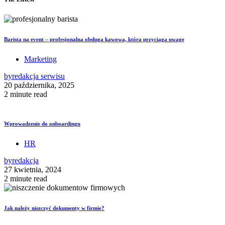
Barista na event – profesjonalna obsługa kawowa, która przyciąga uwagę
Marketing
by
redakcja serwisu
20 października, 2025
2 minute read
Wprowadzenie do onboardingu
HR
by
redakcja
27 kwietnia, 2024
2 minute read
Jak należy niszczyć dokumenty w firmie?