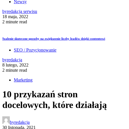
Newsy
by
redakcja serwisu
18 maja, 2022
2 minute read
Szalenie skuteczne sposoby na zwiększenie liczby leadów dzięki contentowi
SEO / Pozycjonowanie
by
redakcja
8 lutego, 2022
2 minute read
Marketing
10 przykazań stron
docelowych, które działają
by
redakcja
30 listopada, 2021