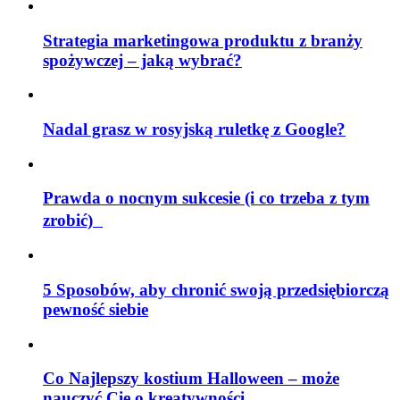
Strategia marketingowa produktu z branży
spożywczej – jaką wybrać?
Nadal grasz w rosyjską ruletkę z Google?
Prawda o nocnym sukcesie (i co trzeba z tym
zrobić)
5 Sposobów, aby chronić swoją przedsiębiorczą
pewność siebie
Co Najlepszy kostium Halloween – może
nauczyć Cię o kreatywności