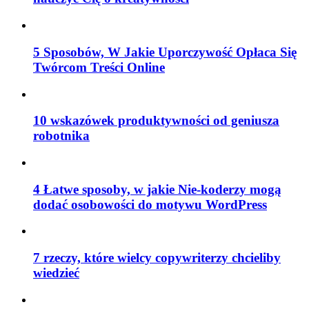
5 Sposobów, W Jakie Uporczywość Opłaca Się
Twórcom Treści Online
10 wskazówek produktywności od geniusza
robotnika
4 Łatwe sposoby, w jakie Nie-koderzy mogą
dodać osobowości do motywu WordPress
7 rzeczy, które wielcy copywriterzy chcieliby
wiedzieć