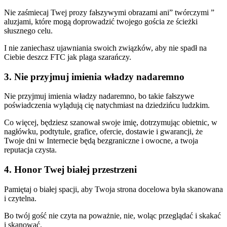
Nie zaśmiecaj Twej prozy fałszywymi obrazami ani” twórczymi ”
aluzjami, które mogą doprowadzić twojego gościa ze ścieżki
słusznego celu.
I nie zaniechasz ujawniania swoich związków, aby nie spadł na
Ciebie deszcz FTC jak plaga szarańczy.
3. Nie przyjmuj imienia władzy nadaremno
Nie przyjmuj imienia władzy nadaremno, bo takie fałszywe
poświadczenia wylądują cię natychmiast na dziedzińcu ludzkim.
Co więcej, będziesz szanował swoje imię, dotrzymując obietnic, w
nagłówku, podtytule, grafice, ofercie, dostawie i gwarancji, że
Twoje dni w Internecie będą bezgraniczne i owocne, a twoja
reputacja czysta.
4. Honor Twej białej przestrzeni
Pamiętaj o białej spacji, aby Twoja strona docelowa była skanowana
i czytelna.
Bo twój gość nie czyta na poważnie, nie, woląc przeglądać i skakać
i skanować.