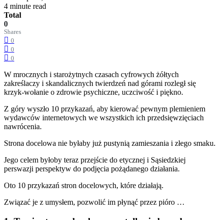
4 minute read
Total
0
Shares
0
0
0
W mrocznych i starożytnych czasach cyfrowych żółtych
zakreślaczy i skandalicznych twierdzeń nad górami rozległ się
krzyk-wołanie o zdrowie psychiczne, uczciwość i piękno.
Z góry wyszło 10 przykazań, aby kierować pewnym plemieniem
wydawców internetowych we wszystkich ich przedsięwzięciach
nawrócenia.
Strona docelowa nie byłaby już pustynią zamieszania i złego smaku.
Jego celem byłoby teraz przejście do etycznej i Sąsiedzkiej
perswazji perspektyw do podjęcia pożądanego działania.
Oto 10 przykazań stron docelowych, które działają.
Związać je z umysłem, pozwolić im płynąć przez pióro …