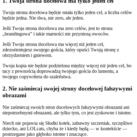
1. Twoja strona docelowa ma tylko jeden cel
Twoja strona docelowa będzie miała tylko jeden cel, a liczba celów
będzie jedna. Nie dwa, nie zero, ale jeden.
Jeśli Twoja strona docelowa ma zero celów, jest to strona
„brandingowa” i takie marności nie przyniosą owoców.
Jeśli Twoja strona docelowa ma więcej niż jeden cel,
zdezorientujesz swojego gościa, który opuści Twoją stronę z
obrzydzeniem i gniewem.
Twoja kopia nie będzie podzielona między więcej niż jeden cel, bo
tacy z pewnością doprowadzą twojego gościa do lamentu, a
twojego copywritera do szaleństwa.
2. Nie zaśmiecaj swojej strony docelowej fałszywymi
obrazami
Nie zaśmiecaj swoich stron docelowych fałszywymi obrazami ani
niepotrzebnymi obrazami, ale tylko tym, co jest zyskowne i istotne.
Niech nie pojawia się Słodki kotek, zabawny szczeniak, szczęśliwe
dziecko, ani LOLcats, chyba że i kiedy będą — w kontekście —
postrzegane jako głęboko istotne i znaczące.