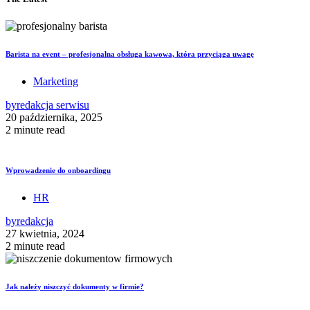
Barista na event – profesjonalna obsługa kawowa, która przyciąga uwagę
Marketing
by
redakcja serwisu
20 października, 2025
2 minute read
Wprowadzenie do onboardingu
HR
by
redakcja
27 kwietnia, 2024
2 minute read
Jak należy niszczyć dokumenty w firmie?