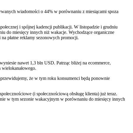
ymywanych wiadomości o 44% w porównaniu z miesiącami spoza
ecznej i spójnej kadencji publikacji. W listopadzie i grudniu
iu do miesięcy innych niż wakacje. Wychodzące organiczne
 na płatne reklamy sezonowych promocji.
wyniesie nawet 1,3 bln USD. Patrząc bliżej na ecommerce,
ia wielokanałowego.
h—przewidujemy, że w tym roku konsumenci będą ponownie
ołecznościowe (i społecznościową obsługę klienta) już teraz.
ęcznie w tym sezonie wakacyjnym w porównaniu do miesięcy innych