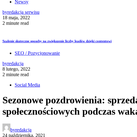
Newsy
by
redakcja serwisu
18 maja, 2022
2 minute read
Szalenie skuteczne sposoby na zwiększenie liczby leadów dzięki contentowi
SEO / Pozycjonowanie
by
redakcja
8 lutego, 2022
2 minute read
Social Media
Sezonowe pozdrowienia: sprzed
społecznościowych podczas waka
by
redakcja
24 października, 2021