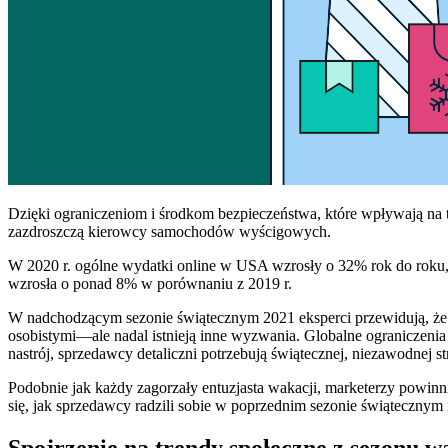
Dzięki ograniczeniom i środkom bezpieczeństwa, które wpływają na t
zazdroszczą kierowcy samochodów wyścigowych.
W 2020 r. ogólne wydatki online w USA wzrosły o 32% rok do roku, a
wzrosła o ponad 8% w porównaniu z 2019 r.
W nadchodzącym sezonie świątecznym 2021 eksperci przewidują, że 
osobistymi—ale nadal istnieją inne wyzwania. Globalne ograniczenia
nastrój, sprzedawcy detaliczni potrzebują świątecznej, niezawodnej s
Podobnie jak każdy zagorzały entuzjasta wakacji, marketerzy powin
się, jak sprzedawcy radzili sobie w poprzednim sezonie świątecznym
Spojrzenie na trendy społeczne z sezonu 