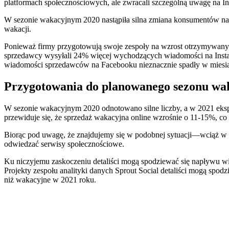
platformach społecznościowych, ale zwracali szczególną uwagę na In
W sezonie wakacyjnym 2020 nastąpiła silna zmiana konsumentów na
wakacji.
Ponieważ firmy przygotowują swoje zespoły na wzrost otrzymywanych 
sprzedawcy wysyłali 24% więcej wychodzących wiadomości na Insta
wiadomości sprzedawców na Facebooku nieznacznie spadły w miesią
Przygotowania do planowanego sezonu wa
W sezonie wakacyjnym 2020 odnotowano silne liczby, a w 2021 ekspe
przewiduje się, że sprzedaż wakacyjna online wzrośnie o 11-15%, c
Biorąc pod uwagę, że znajdujemy się w podobnej sytuacji—wciąż w
odwiedzać serwisy społecznościowe.
Ku niczyjemu zaskoczeniu detaliści mogą spodziewać się napływu wi
Projekty zespołu analityki danych Sprout Social detaliści mogą sp
niż wakacyjne w 2021 roku.