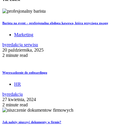
Barista na event – profesjonalna obsługa kawowa, która przyciąga uwagę
Marketing
by
redakcja serwisu
20 października, 2025
2 minute read
Wprowadzenie do onboardingu
HR
by
redakcja
27 kwietnia, 2024
2 minute read
Jak należy niszczyć dokumenty w firmie?