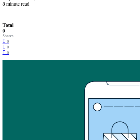
8 minute read
Total
0
Shares
0
0
0