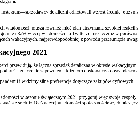
stagram.
 Instagram—sprzedawcy detaliczni odnotowali wzrost średniej otrz
wiadomości, muszą również mieć plan utrzymania szybkiej reakcji społ
gramie i 32% więcej wiadomości na Twitterze miesięcznie w porównan
cach wakacyjnych, najprawdopodobniej z powodu przesunięcia uwagi
kacyjnego 2021
rci przewidują, że łączna sprzedaż detaliczna w okresie wakacyjnym 
o podkreśla znaczenie zapewnienia klientom doskonałego doświadczen
 pandemii i widzimy silne preferencje dotyczące zakupów cyfrowyc
adomości w sezonie świątecznym 2021-przygotuj więc swoje zespoły sp
odziewać się średnio 18% więcej wiadomości społecznościowych miesi