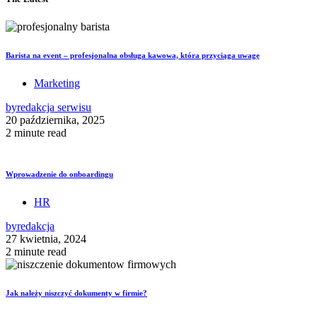
Barista na event – profesjonalna obsługa kawowa, która przyciąga uwagę
Marketing
by
redakcja serwisu
20 października, 2025
2 minute read
Wprowadzenie do onboardingu
HR
by
redakcja
27 kwietnia, 2024
2 minute read
Jak należy niszczyć dokumenty w firmie?