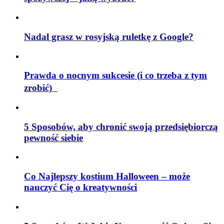
Nadal grasz w rosyjską ruletkę z Google?
Prawda o nocnym sukcesie (i co trzeba z tym
zrobić)
5 Sposobów, aby chronić swoją przedsiębiorczą
pewność siebie
Co Najlepszy kostium Halloween – może
nauczyć Cię o kreatywności