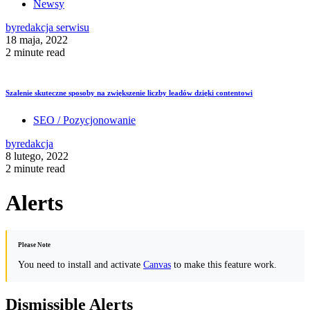
Newsy
by
redakcja serwisu
18 maja, 2022
2 minute read
Szalenie skuteczne sposoby na zwiększenie liczby leadów dzięki contentowi
SEO / Pozycjonowanie
by
redakcja
8 lutego, 2022
2 minute read
Alerts
Please Note
You need to install and activate
Canvas
to make this feature work.
Dismissible Alerts