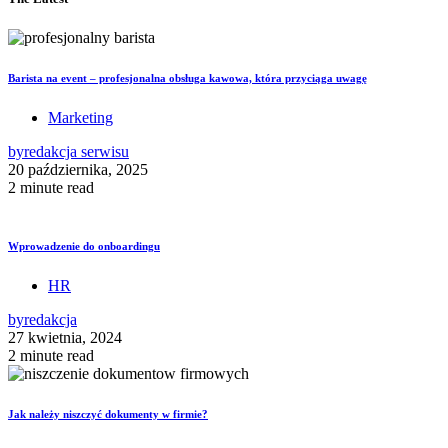
Barista na event – profesjonalna obsługa kawowa, która przyciąga uwagę
Marketing
by
redakcja serwisu
20 października, 2025
2 minute read
Wprowadzenie do onboardingu
HR
by
redakcja
27 kwietnia, 2024
2 minute read
Jak należy niszczyć dokumenty w firmie?