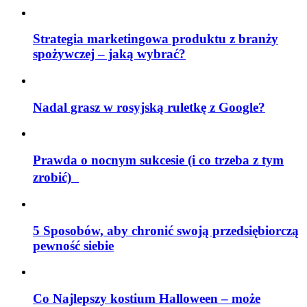
Strategia marketingowa produktu z branży
spożywczej – jaką wybrać?
Nadal grasz w rosyjską ruletkę z Google?
Prawda o nocnym sukcesie (i co trzeba z tym
zrobić)
5 Sposobów, aby chronić swoją przedsiębiorczą
pewność siebie
Co Najlepszy kostium Halloween – może