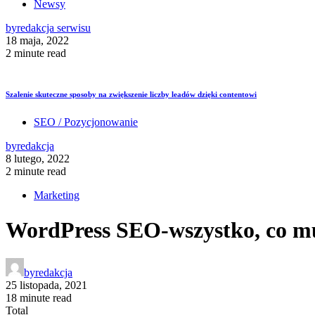
Newsy
by
redakcja serwisu
18 maja, 2022
2 minute read
Szalenie skuteczne sposoby na zwiększenie liczby leadów dzięki contentowi
SEO / Pozycjonowanie
by
redakcja
8 lutego, 2022
2 minute read
Marketing
WordPress SEO-wszystko, co mu
by
redakcja
25 listopada, 2021
18 minute read
Total