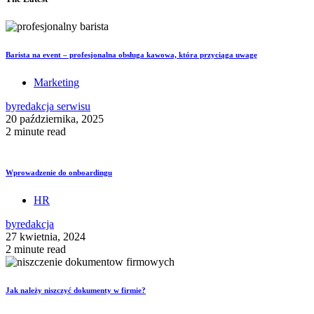
Barista na event – profesjonalna obsługa kawowa, która przyciąga uwagę
Marketing
by
redakcja serwisu
20 października, 2025
2 minute read
Wprowadzenie do onboardingu
HR
by
redakcja
27 kwietnia, 2024
2 minute read
Jak należy niszczyć dokumenty w firmie?