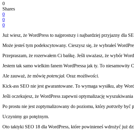
0
Shares
0
0
0
Już wiesz, że WordPress to najprostszy i najbardziej przyjazny dla 
Może jesteś tym podekscytowany. Cieszysz się, że wybrałeś WordPre
Przepraszam, że rozerwałem Ci bańkę. Jeśli uważasz, że wybór WordP
Jestem tak samo wielkim fanem WordPressa jak ty. To niesamowity C
Ale zauważ, że mówię
potencjał.
Oraz
możliwości.
Kick-ass SEO nie jest gwarantowane. To wymaga wysiłku, aby WordP
Jeśli oczekujesz, że WordPress zapewni optymalizację wyszukiwania 
Po prostu nie jest zoptymalizowany do poziomu, który
potrzeby
być 
Uczynimy go potężnym.
Oto taktyki SEO 18 dla WordPress, które powinieneś wdrożyć już dzi