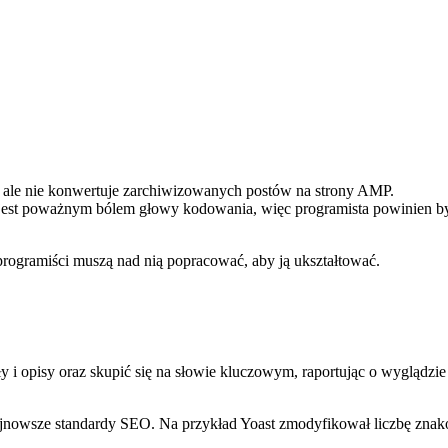
 ale nie konwertuje zarchiwizowanych postów na strony AMP.
est poważnym bólem głowy kodowania, więc programista powinien by
programiści muszą nad nią popracować, aby ją ukształtować.
y i opisy oraz skupić się na słowie kluczowym, raportując o wyglądzi
o najnowsze standardy SEO. Na przykład Yoast zmodyfikował liczbę zn