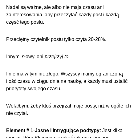
Nadal są ważne, ale albo nie mają czasu ani
zainteresowania, aby przeczytać każdy post i każdą
część tego postu.
Przeciętny czytelnik postu tylko
czyta 20-28%
.
Innymi słowy, oni
przejrzyj to.
I nie ma w tym nic złego. Wszyscy mamy ograniczoną
ilość czasu w ciągu dnia na naukę, a każdy musi ustalić
priorytety swojego czasu.
Wolałbym, żeby ktoś przejrzał moje posty, niż w ogóle ich
nie czytał.
Element # 1-Jasne i intrygujące podtypy:
Jest kilka
rzeczy, które Skimmers szukać jak oni skim post.