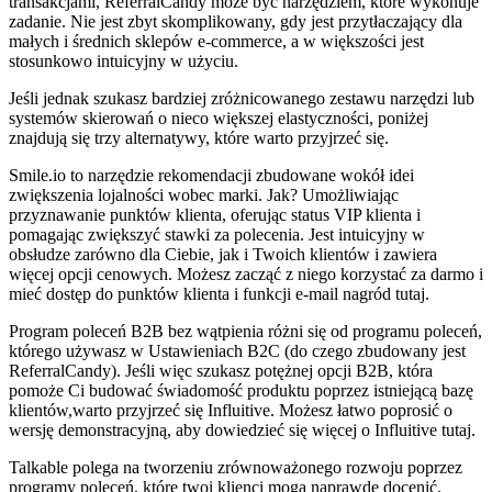
transakcjami, ReferralCandy może być narzędziem, które wykonuje
zadanie. Nie jest zbyt skomplikowany, gdy jest przytłaczający dla
małych i średnich sklepów e-commerce, a w większości jest
stosunkowo intuicyjny w użyciu.
Jeśli jednak szukasz bardziej zróżnicowanego zestawu narzędzi lub
systemów skierowań o nieco większej elastyczności, poniżej
znajdują się trzy alternatywy, które warto przyjrzeć się.
Smile.io to narzędzie rekomendacji zbudowane wokół idei
zwiększenia lojalności wobec marki. Jak? Umożliwiając
przyznawanie punktów klienta, oferując status VIP klienta i
pomagając zwiększyć stawki za polecenia. Jest intuicyjny w
obsłudze zarówno dla Ciebie, jak i Twoich klientów i zawiera
więcej opcji cenowych. Możesz zacząć z niego korzystać za darmo i
mieć dostęp do punktów klienta i funkcji e-mail nagród tutaj.
Program poleceń B2B bez wątpienia różni się od programu poleceń,
którego używasz w Ustawieniach B2C (do czego zbudowany jest
ReferralCandy). Jeśli więc szukasz potężnej opcji B2B, która
pomoże Ci budować świadomość produktu poprzez istniejącą bazę
klientów,warto przyjrzeć się Influitive. Możesz łatwo poprosić o
wersję demonstracyjną, aby dowiedzieć się więcej o Influitive tutaj.
Talkable polega na tworzeniu zrównoważonego rozwoju poprzez
programy poleceń, które twoi klienci mogą naprawdę docenić.