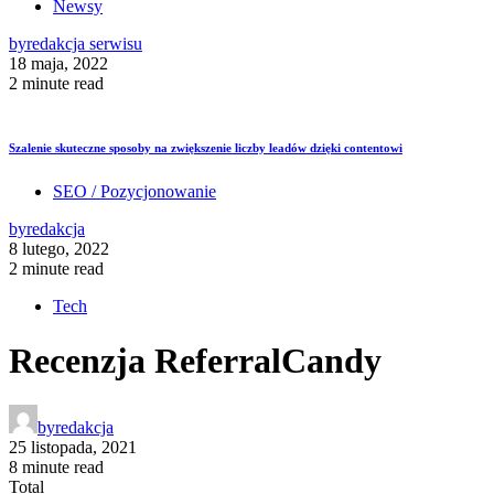
Newsy
by
redakcja serwisu
18 maja, 2022
2 minute read
Szalenie skuteczne sposoby na zwiększenie liczby leadów dzięki contentowi
SEO / Pozycjonowanie
by
redakcja
8 lutego, 2022
2 minute read
Tech
Recenzja ReferralCandy
by
redakcja
25 listopada, 2021
8 minute read
Total