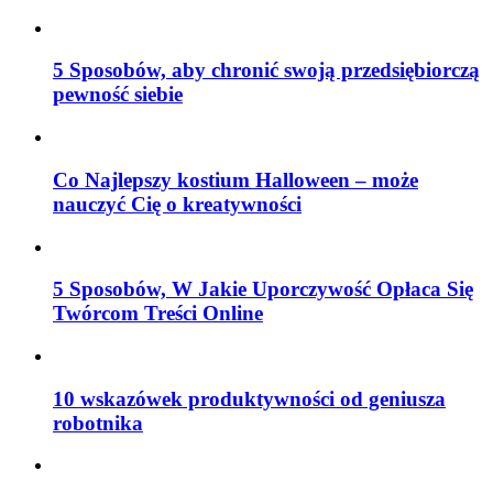
5 Sposobów, aby chronić swoją przedsiębiorczą
pewność siebie
Co Najlepszy kostium Halloween – może
nauczyć Cię o kreatywności
5 Sposobów, W Jakie Uporczywość Opłaca Się
Twórcom Treści Online
10 wskazówek produktywności od geniusza
robotnika