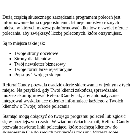
Dużą częścią skutecznego zarządzania programem poleceń jest
informowanie ludzi o jego istnieniu. Istnieje mnóstwo różnych
miejsc, w których możesz poinformować klientów o swojej ofercie
polecania, aby zwiększyć liczbę poleconych, które otrzymujesz.
Są to miejsca takie jak:
Twoje strony docelowe
Strony dla klientów
Twój newsletter biznesowy
Twoje formularze rejestracyjne
Pop-upy Twojego sklepu
ReferralCandy pozwala osadzić ofertę skierowania w jednym z tych
miejsc. Na przykład, gdy Twoi klienci zakończą sprawdzanie,
możesz skonfigurować ReferralCandy tak, aby automatycznie
integrował wyskakujące okienko informujące każdego z Twoich
klientów o Twojej ofercie polecania.
Stamtąd mogą dołączyć do twojego programu poleceń lub zgłosić
się w późniejszym czasie. W wiadomościach e-mail, ReferralCandy
pozwala zawierać linki polecające, które zachęcą klientów do
skierowania Cię do swoich przyjaciół i rodziny. Możesz sobie