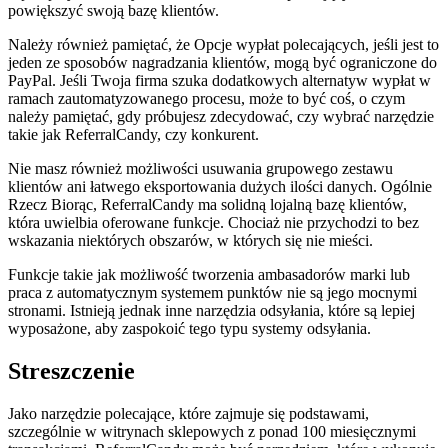
powiększyć swoją bazę klientów.
Należy również pamiętać, że Opcje wypłat polecających, jeśli jest to
jeden ze sposobów nagradzania klientów, mogą być ograniczone do
PayPal. Jeśli Twoja firma szuka dodatkowych alternatyw wypłat w
ramach zautomatyzowanego procesu, może to być coś, o czym
należy pamiętać, gdy próbujesz zdecydować, czy wybrać narzędzie
takie jak ReferralCandy, czy konkurent.
Nie masz również możliwości usuwania grupowego zestawu
klientów ani łatwego eksportowania dużych ilości danych. Ogólnie
Rzecz Biorąc, ReferralCandy ma solidną lojalną bazę klientów,
która uwielbia oferowane funkcje. Chociaż nie przychodzi to bez
wskazania niektórych obszarów, w których się nie mieści.
Funkcje takie jak możliwość tworzenia ambasadorów marki lub
praca z automatycznym systemem punktów nie są jego mocnymi
stronami. Istnieją jednak inne narzędzia odsyłania, które są lepiej
wyposażone, aby zaspokoić tego typu systemy odsyłania.
Streszczenie
Jako narzędzie polecające, które zajmuje się podstawami,
szczególnie w witrynach sklepowych z ponad 100 miesięcznymi