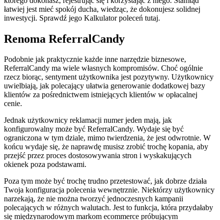
którego dokonasz, rejestrując się i korzystając z niego. Stamtąd
łatwiej jest mieć spokój ducha, wiedząc, że dokonujesz solidnej
inwestycji. Sprawdź jego Kalkulator poleceń tutaj.
Renoma ReferralCandy
Podobnie jak praktycznie każde inne narzędzie biznesowe,
ReferralCandy ma wiele własnych kompromisów. Choć ogólnie
rzecz biorąc, sentyment użytkownika jest pozytywny. Użytkownicy
uwielbiają, jak polecający ułatwia generowanie dodatkowej bazy
klientów za pośrednictwem istniejących klientów w opłacalnej
cenie.
Jednak użytkownicy reklamacji numer jeden mają, jak
konfigurowalny może być ReferralCandy. Wydaje się być
ograniczona w tym dziale, mimo twierdzenia, że jest odwrotnie. W
końcu wydaje się, że naprawdę musisz zrobić trochę kopania, aby
przejść przez proces dostosowywania stron i wyskakujących
okienek poza podstawami.
Poza tym może być trochę trudno przetestować, jak dobrze działa
Twoja konfiguracja polecenia wewnętrznie. Niektórzy użytkownicy
narzekają, że nie można tworzyć jednoczesnych kampanii
polecających w różnych walutach. Jest to funkcja, która przydałaby
się międzynarodowym markom ecommerce próbującym