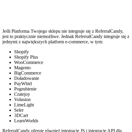
Jeśli Platforma Twojego sklepu nie integruje się z ReferralCandy,
jest to praktycznie niemożliwe. Jednak ReferralCandy integruje się z
jednymi z największych platform e-commerce, w tym:
Shopify
Shopify Plus
WooCommerce
Magento
BigCommerce
Doładowanie
PayWhirl
Pogrubienie
Cratejoy
Volusion
LimeLight
Seler
3DCart
LearnWorlds
ReferralCandy oferuje również integrację JS i integrację API dla