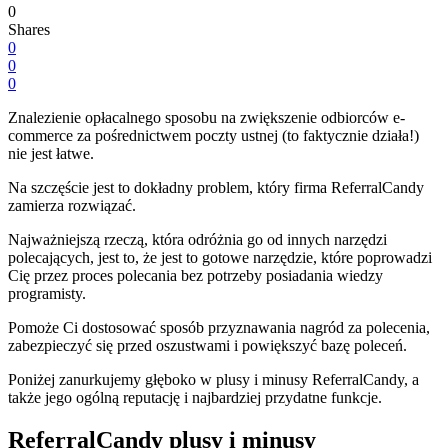
0
Shares
0
0
0
Znalezienie opłacalnego sposobu na zwiększenie odbiorców e-
commerce za pośrednictwem poczty ustnej (to faktycznie działa!)
nie jest łatwe.
Na szczęście jest to dokładny problem, który firma ReferralCandy
zamierza rozwiązać.
Najważniejszą rzeczą, która odróżnia go od innych narzędzi
polecających, jest to, że jest to gotowe narzędzie, które poprowadzi
Cię przez proces polecania bez potrzeby posiadania wiedzy
programisty.
Pomoże Ci dostosować sposób przyznawania nagród za polecenia,
zabezpieczyć się przed oszustwami i powiększyć bazę poleceń.
Poniżej zanurkujemy głęboko w plusy i minusy ReferralCandy, a
także jego ogólną reputację i najbardziej przydatne funkcje.
ReferralCandy plusy i minusy