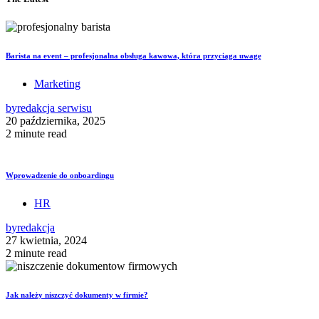
Barista na event – profesjonalna obsługa kawowa, która przyciąga uwagę
Marketing
by
redakcja serwisu
20 października, 2025
2 minute read
Wprowadzenie do onboardingu
HR
by
redakcja
27 kwietnia, 2024
2 minute read
Jak należy niszczyć dokumenty w firmie?