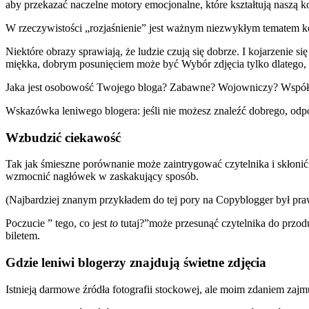
aby przekazać naczelne motory emocjonalne, które kształtują naszą k
W rzeczywistości „rozjaśnienie” jest ważnym niezwykłym tematem k
Niektóre obrazy sprawiają, że ludzie czują się dobrze. I kojarzenie s
miękka, dobrym posunięciem może być Wybór zdjęcia tylko dlatego, ż
Jaka jest osobowość Twojego bloga? Zabawne? Wojowniczy? Współ
Wskazówka leniwego blogera: jeśli nie możesz znaleźć dobrego, odpo
Wzbudzić ciekawość
Tak jak śmieszne porównanie może zaintrygować czytelnika i skłoni
wzmocnić nagłówek w zaskakujący sposób.
(Najbardziej znanym przykładem do tej pory na Copyblogger był p
Poczucie ” tego, co jest
to
tutaj?”może przesunąć czytelnika do przodu
biletem.
Gdzie leniwi blogerzy znajdują świetne zdjęcia
Istnieją darmowe źródła fotografii stockowej, ale moim zdaniem zajmuj