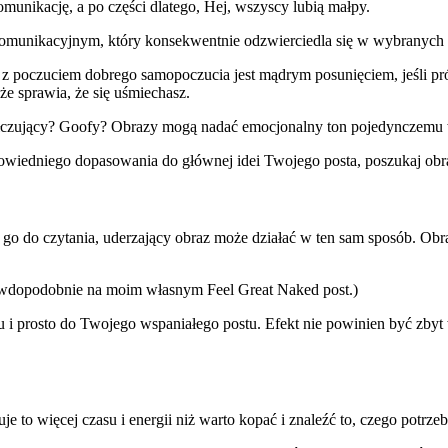
omunikację, a po części dlatego, Hej, wszyscy lubią małpy.
omunikacyjnym, który konsekwentnie odzwierciedla się w wybranych 
ię z poczuciem dobrego samopoczucia jest mądrym posunięciem, jeśli prób
e sprawia, że się uśmiechasz.
czujący? Goofy? Obrazy mogą nadać emocjonalny ton pojedynczemu 
wiedniego dopasowania do głównej idei Twojego posta, poszukaj obraz
ć go do czytania, uderzający obraz może działać w ten sam sposób. Ob
rawdopodobnie na moim własnym Feel Great Naked post.)
 i prosto do Twojego wspaniałego postu. Efekt nie powinien być zbyt 
e to więcej czasu i energii niż warto kopać i znaleźć to, czego potrzeb