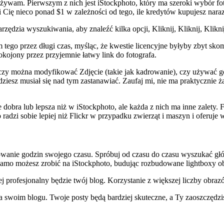
żywam. Pierwszym z nich jest iStockphoto, który ma szeroki wybór fo
Cię nieco ponad $1 w zależności od tego, ile kredytów kupujesz naraz
rzędzia wyszukiwania, aby znaleźć kilka opcji, Kliknij, Kliknij, Kli
tego przez długi czas, myśląc, że kwestie licencyjne byłyby zbyt skomp
pokojony przez przyjemnie łatwy link do fotografa.
czy można modyfikować Zdjęcie (takie jak kadrowanie), czy używać g
ędziesz musiał się nad tym zastanawiać. Zaufaj mi, nie ma praktycznie
dobra lub lepsza niż w iStockphoto, ale każda z nich ma inne zalety. F
 radzi sobie lepiej niż Flickr w przypadku zwierząt i maszyn i oferuje 
rnowanie godzin swojego czasu. Spróbuj od czasu do czasu wyszukać g
mo możesz zrobić na iStockphoto, budując rozbudowane lightboxy obi
j profesjonalny będzie twój blog. Korzystanie z większej liczby obrazó
woim blogu. Twoje posty będą bardziej skuteczne, a Ty zaoszczędzis