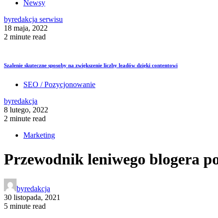
Newsy
by
redakcja serwisu
18 maja, 2022
2 minute read
Szalenie skuteczne sposoby na zwiększenie liczby leadów dzięki contentowi
SEO / Pozycjonowanie
by
redakcja
8 lutego, 2022
2 minute read
Marketing
Przewodnik leniwego blogera po
by
redakcja
30 listopada, 2021
5 minute read