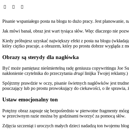
Pisanie wspaniałego posta na blogu to dużo pracy. Jest planowanie, 
Jak mówi banał, obraz jest wart tysiąca słów. Więc dlaczego nie pozw
Kiedy próbujesz uzyskać największy efekt z posta na blogu (wkładają
który ciężko pracuje, a obrazem, który po prostu dobrze wygląda z
Obrazy są sterydy dla nagłówka
Być może pamiętasz nieśmiertelną radę geniusza copywritingu Joe Sug
nakłonienie czytelnika do przeczytania
drugi
linijka Twojej reklamy.)
Spójrzmy prawdzie w oczy, pisanie świetnych nagłówków jest trudne
pouczający lub po prostu prowokujący do ciekawości, o ile sprawia, ż
Ustaw emocjonalny ton
Potężny obraz zapsuje się bezpośrednio w pierwotne fragmenty móz
w przeciwnym razie można by godzinami tworzyć za pomocą słów.
Zdjęcia szczeniąt i uroczych małych dzieci nadadzą ton twojemu blo