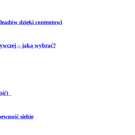
 leadów dzięki contentowi
ywczej – jaką wybrać?
obić)
pewność siebie