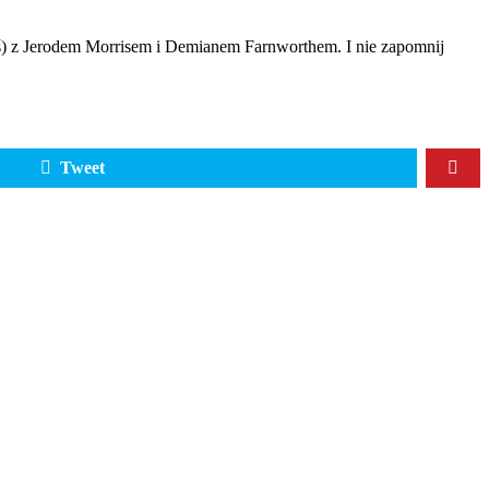
eś) z Jerodem Morrisem i Demianem Farnworthem. I nie zapomnij
Tweet