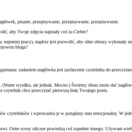
nagłówek, pisanie, przepisywanie, przepisywanie, przepisywanie.
olić, aby Twoje zdjęcia napisały coś za Ciebie?
c najmniej pracy), mądrze jest pozwolić, aby silne obrazy wykonały nie
 motywem bloga?
armana: zadaniem nagłówka jest zachęcenie czytelnika do przeczytania p
. (Warte wysiłku, ale jednak. Mocno.) Świetny obraz może dać nagłó
e czytelnik chce przeczytać pierwszą linię Twojego postu.
gów czytelników i wprowadza je w pożądany stan emocjonalny. W jedn
gowi. Ostre sceny uliczne powiedzą coś zupełnie innego. Używam wielu