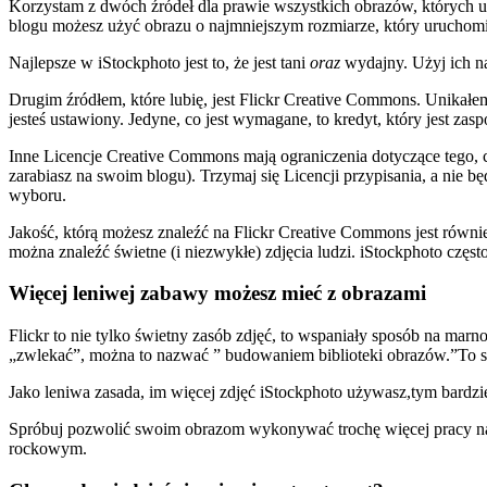
Korzystam z dwóch źródeł dla prawie wszystkich obrazów, których u
blogu możesz użyć obrazu o najmniejszym rozmiarze, który uruchomi 
Najlepsze w iStockphoto jest to, że jest tani
oraz
wydajny. Użyj ich na
Drugim źródłem, które lubię, jest Flickr Creative Commons. Unikałem 
jesteś ustawiony. Jedyne, co jest wymagane, to kredyt, który jest zas
Inne Licencje Creative Commons mają ograniczenia dotyczące tego, 
zarabiasz na swoim blogu). Trzymaj się Licencji przypisania, a nie b
wyboru.
Jakość, którą możesz znaleźć na Flickr Creative Commons jest równie 
można znaleźć świetne (i niezwykłe) zdjęcia ludzi. iStockphoto często
Więcej leniwej zabawy możesz mieć z obrazami
Flickr to nie tylko świetny zasób zdjęć, to wspaniały sposób na ma
„zwlekać”, można to nazwać ” budowaniem biblioteki obrazów.”To sa
Jako leniwa zasada, im więcej zdjęć iStockphoto używasz,tym bardzie
Spróbuj pozwolić swoim obrazom wykonywać trochę więcej pracy na s
rockowym.