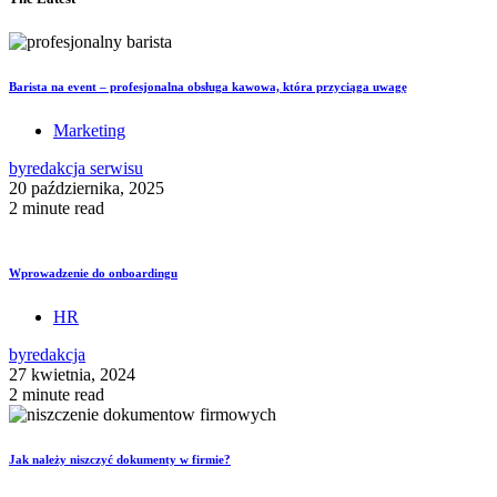
Barista na event – profesjonalna obsługa kawowa, która przyciąga uwagę
Marketing
by
redakcja serwisu
20 października, 2025
2 minute read
Wprowadzenie do onboardingu
HR
by
redakcja
27 kwietnia, 2024
2 minute read
Jak należy niszczyć dokumenty w firmie?