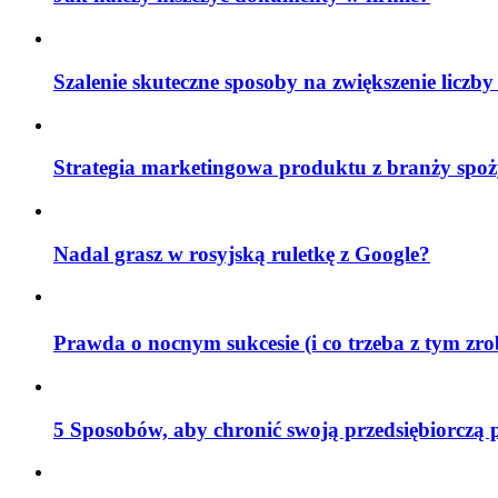
Szalenie skuteczne sposoby na zwiększenie liczby
Strategia marketingowa produktu z branży spoż
Nadal grasz w rosyjską ruletkę z Google?
Prawda o nocnym sukcesie (i co trzeba z tym zr
5 Sposobów, aby chronić swoją przedsiębiorczą 