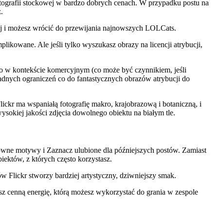
tografii stockowej w bardzo dobrych cenach. W przypadku postu na
.
knij i możesz wrócić do przewijania najnowszych LOLCats.
likowane. Ale jeśli tylko wyszukasz obrazy na licencji atrybucji,
o w kontekście komercyjnym (co może być czynnikiem, jeśli
 żadnych ograniczeń co do fantastycznych obrazów atrybucji do
lickr ma wspaniałą fotografię makro, krajobrazową i botaniczną, i
wysokiej jakości zdjęcia dowolnego obiektu na białym tle.
łówne motywy i Zaznacz ulubione dla późniejszych postów. Zamiast
ektów, z których często korzystasz.
w Flickr stworzy bardziej artystyczny, dziwniejszy smak.
z cenną energię, którą możesz wykorzystać do grania w zespole