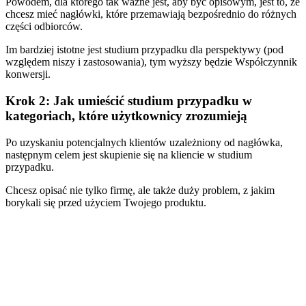
Powodem, dla którego tak ważne jest, aby być opisowym, jest to, że
chcesz mieć nagłówki, które przemawiają bezpośrednio do różnych
części odbiorców.
Im bardziej istotne jest studium przypadku dla perspektywy (pod
względem niszy i zastosowania), tym wyższy będzie Współczynnik
konwersji.
Krok 2: Jak umieścić studium przypadku w
kategoriach, które użytkownicy zrozumieją
Po uzyskaniu potencjalnych klientów uzależniony od nagłówka,
następnym celem jest skupienie się na kliencie w studium
przypadku.
Chcesz opisać nie tylko firmę, ale także duży problem, z jakim
borykali się przed użyciem Twojego produktu.