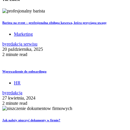
Barista na event – profesjonalna obsługa kawowa, która przyciąga uwagę
Marketing
by
redakcja serwisu
20 października, 2025
2 minute read
Wprowadzenie do onboardingu
HR
by
redakcja
27 kwietnia, 2024
2 minute read
Jak należy niszczyć dokumenty w firmie?