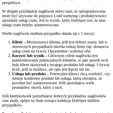
perspektyw.
W drugim przykładzie nagłówek mówi nam, że oprogramowanie
może być używane do poprawy Lead nurturing i produktywności
sprzedaży usług czatu. Jest to wynik, który HubSpot wie, że inne
usługi czatu byłyby zainteresowane.
Wielki nagłówek studium przypadku składa się z 3 rzeczy:
Klient –
Musisz
nazwa klienta, jeśli jest dobrze znany, lub w
stosownych przypadkach określa rodzaj firmy (np. dostawca
usług czatu na żywo).
Opcjonalnie: wykonaj oba.
Korzyść lub wynik –
Głównym celem nagłówka jest
poinformowanie potencjalnych klientów, w jaki sposób twój
były klient skorzystał z twojego produktu lub usługi. Używaj
liczb, jeśli to możliwe, ale opis jest lepszy niż nic.
Usługa lub produkt –
Potencjalni klienci chcą wiedzieć, czy
istnieje konkretny produkt lub usługa, którą oferujesz, że
powinni być zainteresowani. Jeśli sprzedajesz wiele
produktów, określ, który z nich.
Jeśli kiedykolwiek potrzebujesz dobrych przykładów nagłówków
case study, spójrz na
Stale rosnąca kolekcja HubSpot
studiów
przypadków.