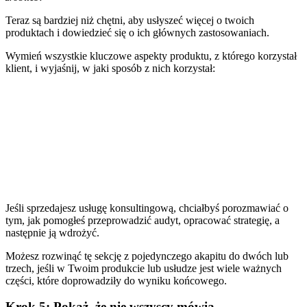
Teraz są bardziej niż chętni, aby usłyszeć więcej o twoich
produktach i dowiedzieć się o ich głównych zastosowaniach.
Wymień wszystkie kluczowe aspekty produktu, z którego korzystał
klient, i wyjaśnij, w jaki sposób z nich korzystał:
Jeśli sprzedajesz usługę konsultingową, chciałbyś porozmawiać o
tym, jak pomogłeś przeprowadzić audyt, opracować strategię, a
następnie ją wdrożyć.
Możesz rozwinąć tę sekcję z pojedynczego akapitu do dwóch lub
trzech, jeśli w Twoim produkcie lub usłudze jest wiele ważnych
części, które doprowadziły do wyniku końcowego.
Krok 5: Pokaż, że nie wszyscy mówią