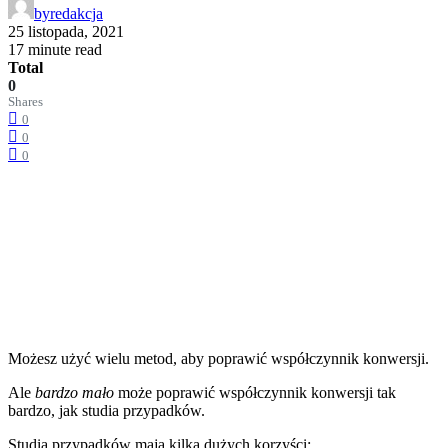
by
redakcja
25 listopada, 2021
17 minute read
Total
0
Shares
0
0
0
Możesz użyć wielu metod, aby poprawić współczynnik konwersji.
Ale
bardzo mało
może poprawić współczynnik konwersji tak
bardzo, jak studia przypadków.
Studia przypadków mają kilka dużych korzyści: