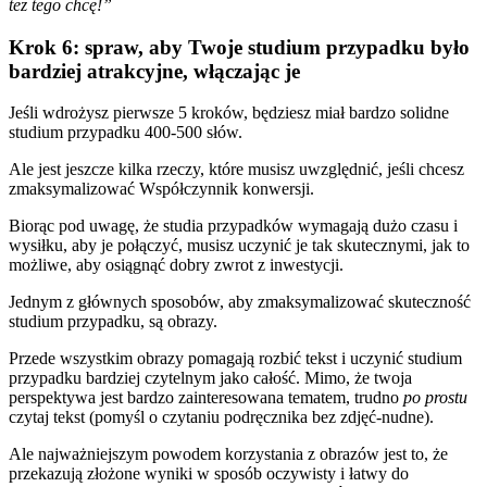
też tego chcę!”
Krok 6: spraw, aby Twoje studium przypadku było
bardziej atrakcyjne, włączając je
Jeśli wdrożysz pierwsze 5 kroków, będziesz miał bardzo solidne
studium przypadku 400-500 słów.
Ale jest jeszcze kilka rzeczy, które musisz uwzględnić, jeśli chcesz
zmaksymalizować Współczynnik konwersji.
Biorąc pod uwagę, że studia przypadków wymagają dużo czasu i
wysiłku, aby je połączyć, musisz uczynić je tak skutecznymi, jak to
możliwe, aby osiągnąć dobry zwrot z inwestycji.
Jednym z głównych sposobów, aby zmaksymalizować skuteczność
studium przypadku, są obrazy.
Przede wszystkim obrazy pomagają rozbić tekst i uczynić studium
przypadku bardziej czytelnym jako całość. Mimo, że twoja
perspektywa jest bardzo zainteresowana tematem, trudno
po prostu
czytaj tekst (pomyśl o czytaniu podręcznika bez zdjęć-nudne).
Ale najważniejszym powodem korzystania z obrazów jest to, że
przekazują złożone wyniki w sposób oczywisty i łatwy do