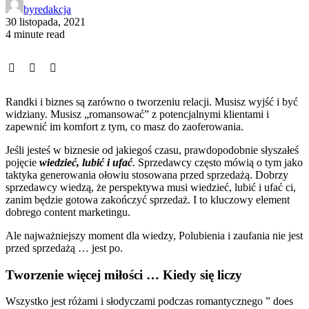
by
redakcja
30 listopada, 2021
4 minute read
Randki i biznes są zarówno o tworzeniu relacji. Musisz wyjść i być
widziany. Musisz „romansować” z potencjalnymi klientami i
zapewnić im komfort z tym, co masz do zaoferowania.
Jeśli jesteś w biznesie od jakiegoś czasu, prawdopodobnie słyszałeś
pojęcie
wiedzieć, lubić i ufać
. Sprzedawcy często mówią o tym jako
taktyka generowania ołowiu stosowana przed sprzedażą. Dobrzy
sprzedawcy wiedzą, że perspektywa musi wiedzieć, lubić i ufać ci,
zanim będzie gotowa zakończyć sprzedaż. I to kluczowy element
dobrego content marketingu.
Ale najważniejszy moment dla wiedzy, Polubienia i zaufania nie jest
przed sprzedażą … jest po.
Tworzenie więcej miłości … Kiedy się liczy
Wszystko jest różami i słodyczami podczas romantycznego ” does