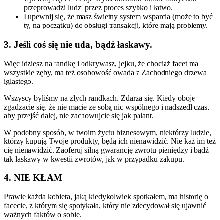
przeprowadzi ludzi przez proces szybko i łatwo.
I upewnij się, że masz świetny system wsparcia (może to być
ty, na początku) do obsługi transakcji, które mają problemy.
3. Jeśli coś się nie uda, bądź łaskawy.
Więc idziesz na randkę i odkrywasz, jejku, że chociaż facet ma
wszystkie zęby, ma też osobowość owada z Zachodniego drzewa
iglastego.
Wszyscy byliśmy na złych randkach. Zdarza się. Kiedy oboje
zgadzacie się, że nie macie ze sobą nic wspólnego i nadszedł czas,
aby przejść dalej, nie zachowujcie się jak palant.
W podobny sposób, w twoim życiu biznesowym, niektórzy ludzie,
którzy kupują Twoje produkty, będą ich nienawidzić. Nie każ im też
cię nienawidzić. Zaoferuj silną gwarancję zwrotu pieniędzy i bądź
tak łaskawy w kwestii zwrotów, jak w przypadku zakupu.
4. NIE KŁAM
Prawie każda kobieta, jaką kiedykolwiek spotkałem, ma historię o
facecie, z którym się spotykała, który nie zdecydował się ujawnić
ważnych faktów o sobie.