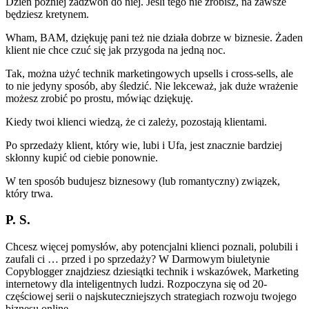
Dzień później zadzwoń do niej. Jeśli tego nie zrobisz, na zawsze
będziesz kretynem.
Wham, BAM, dziękuję pani też nie działa dobrze w biznesie. Żaden
klient nie chce czuć się jak przygoda na jedną noc.
Tak, można użyć technik marketingowych upsells i cross-sells, ale
to nie jedyny sposób, aby śledzić. Nie lekceważ, jak duże wrażenie
możesz zrobić po prostu, mówiąc dziękuję.
Kiedy twoi klienci wiedzą, że ci zależy, pozostają klientami.
Po sprzedaży klient, który wie, lubi i Ufa, jest znacznie bardziej
skłonny kupić od ciebie ponownie.
W ten sposób budujesz biznesowy (lub romantyczny) związek,
który trwa.
P. S.
Chcesz więcej pomysłów, aby potencjalni klienci poznali, polubili i
zaufali ci … przed i po sprzedaży? W Darmowym biuletynie
Copyblogger znajdziesz dziesiątki technik i wskazówek, Marketing
internetowy dla inteligentnych ludzi. Rozpoczyna się od 20-
częściowej serii o najskuteczniejszych strategiach rozwoju twojego
biznesu online.