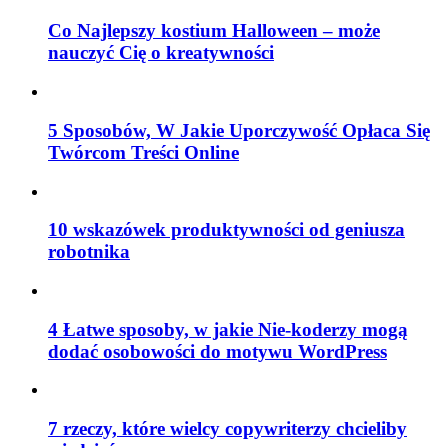
Co Najlepszy kostium Halloween – może
nauczyć Cię o kreatywności
5 Sposobów, W Jakie Uporczywość Opłaca Się
Twórcom Treści Online
10 wskazówek produktywności od geniusza
robotnika
4 Łatwe sposoby, w jakie Nie-koderzy mogą
dodać osobowości do motywu WordPress
7 rzeczy, które wielcy copywriterzy chcieliby