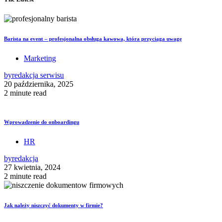
Barista na event – profesjonalna obsługa kawowa, która przyciąga uwagę
Marketing
by
redakcja serwisu
20 października, 2025
2 minute read
Wprowadzenie do onboardingu
HR
by
redakcja
27 kwietnia, 2024
2 minute read
Jak należy niszczyć dokumenty w firmie?