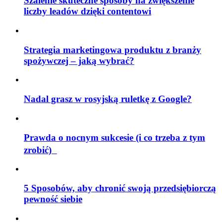
Szalenie skuteczne sposoby na zwiększenie
liczby leadów dzięki contentowi
Strategia marketingowa produktu z branży
spożywczej – jaką wybrać?
Nadal grasz w rosyjską ruletkę z Google?
Prawda o nocnym sukcesie (i co trzeba z tym
zrobić)
5 Sposobów, aby chronić swoją przedsiębiorczą
pewność siebie