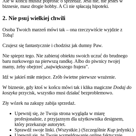
Ale w końcu musisz poprosić o sprzedaż. Jeśli nie, nie jesteś w
biznesie, masz drogie hobby. A Ci nie spłacają hipoteki.
2. Nie psuj wielkiej chwili
Osoba Twoich marzeń mówi tak – ona rzeczywiście wyjdzie z
Tobą!
Czujesz się fantastycznie i chodzisz jak dumny Paw.
Nie spieprz tego. Nie zabieraj obiektu swoich uczuć do brudnego
baru nurkowego na pierwszą randkę. Albo do piwnicy twojej
mamy, żeby obejrzeć „największego frajera”.
Idź w jakieś miłe miejsce. Zrób świetne pierwsze wrażenie.
W biznesie, gdy ktoś w końcu mówi tak i klika magiczne
Dodaj do
koszyka
przycisk, wszystko musi działać bezproblemowo.
Zły wózek na zakupy zabija sprzedaż.
Upewnij się, że Twoja strona wygląda w miarę
profesjonalnie, z przyjaznym dla użytkownika designem,
który przekazuje autorytet.
Sprawdź swoje linki. (Wszystkie.) (Szczególnie
Kup
jedynki.)
Upewnij się, że Twoje wymeldowanie online faktycznie