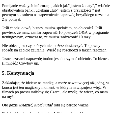
Pomijanie ważnych informacji ,takich jak” jestem żonaty”,” właśnie
obrabowałem bank i uciekam „lub” jestem z przyszłości ” jest
pewnym sposobem na zapewnienie naprawdę brzydkiego rozstania.
Zły pomysł.
Jeśli chodzi o twój biznes, musisz spełnić to, co obiecałeś. Jeśli
powiesz, że masz zamiar zapewnić 10 połączeń Q&A w programie
treningowym, oznacza to, że musisz zadzwonić 10 razy.
Nie obiecuj rzeczy, których nie możesz dostarczyć. To pewny
sposób na zabicie zaufania. Wieść się rozchodzi o takich rzeczach.
Jasne, czasami naprawdę trudno jest dotrzymać obietnic. To biznes.
(I miłość.) Cowboy up.
5. Kontynuacja
Zakładając, że idziesz na randkę, a może nawet więcej niż jedną, w
końcu jest ten magiczny moment, w którym nawiązujesz więź. W
filmach po prostu staliśmy się Czarni, ale myślę, że wiesz, co mam
na myśli.
Oto gdzie
wiedzieć, lubić i ufać
robi się bardzo ważne.