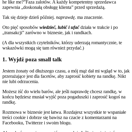
he like me?”Faza zalotów. A każdy kompetentny sprzedawca
zapewnia „doskonałą obsługę klienta” przed sprzedażą.
Tak się dzieje dzień później.
naprawdę.
ma znaczenie.
Oto pięć sposobów
wiedzieć, lubić i ufać
działa w trakcie i po
„transakcji” zarówno w biznesie, jak i randkach.
(A dla wszystkich czytelników, którzy uderzają romantycznie, te
wskazówki mogą się tam również przydać.)
1. Wyjdź poza small talk
Jestem żonaty od dłuższego czasu, a mój mąż dał mi wgląd w to, jak
przerażające jest dla facetów, aby zaprosić kobiety na randkę. Nikt
nie lubi odrzucenia.
Możesz iść do wielu barów, ale jeśli naprawdę chcesz randkę, w
końcu będziesz musiał wyjść poza pogaduszki i zaprosić kogoś na
randkę.
Rozmowa w biznesie jest łatwa. Rozdajesz wszystkie te wspaniałe
treści cookie i dobrze się bawisz na czacie z komentarzami na
Facebooku, Twitterze i swoim blogu.