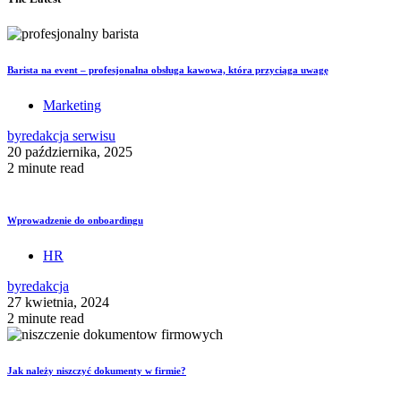
Barista na event – profesjonalna obsługa kawowa, która przyciąga uwagę
Marketing
by
redakcja serwisu
20 października, 2025
2 minute read
Wprowadzenie do onboardingu
HR
by
redakcja
27 kwietnia, 2024
2 minute read
Jak należy niszczyć dokumenty w firmie?