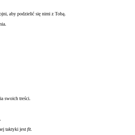
jni, aby podzielić się nimi z Tobą.
nia
.
a swoich treści.
.
j taktyki jest
fit.