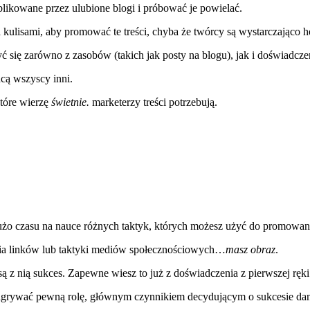
ublikowane przez ulubione blogi i próbować je powielać.
a kulisami, aby promować te treści, chyba że twórcy są wystarczająco ho
ć się zarówno z zasobów (takich jak posty na blogu), jak i doświadcze
hcą wszyscy inni.
tóre wierzę
świetnie.
marketerzy treści potrzebują.
dużo czasu na nauce różnych taktyk, których możesz użyć do promowani
ania linków lub taktyki mediów społecznościowych…
masz obraz
.
są z nią sukces. Zapewne wiesz to już z doświadczenia z pierwszej ręki
odgrywać pewną rolę, głównym czynnikiem decydującym o sukcesie dane