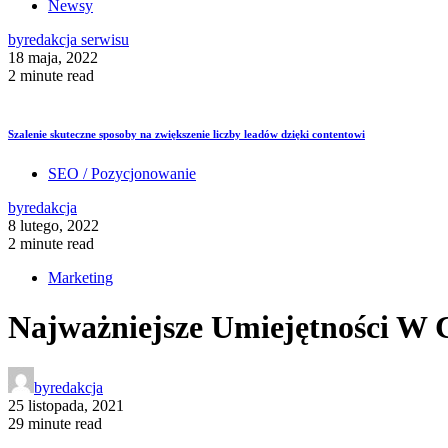
Newsy
by
redakcja serwisu
18 maja, 2022
2 minute read
Szalenie skuteczne sposoby na zwiększenie liczby leadów dzięki contentowi
SEO / Pozycjonowanie
by
redakcja
8 lutego, 2022
2 minute read
Marketing
Najważniejsze Umiejętności W 
by
redakcja
25 listopada, 2021
29 minute read