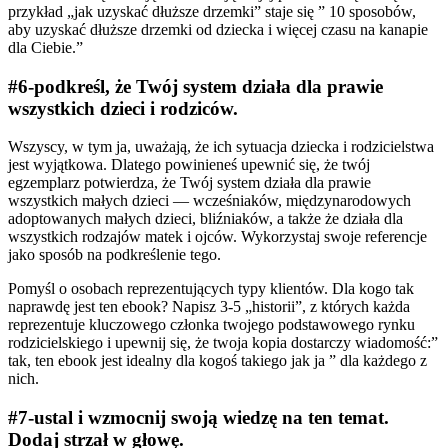
przykład „jak uzyskać dłuższe drzemki” staje się ” 10 sposobów,
aby uzyskać dłuższe drzemki od dziecka i więcej czasu na kanapie
dla Ciebie.”
#6-podkreśl, że Twój system działa dla prawie
wszystkich dzieci i rodziców.
Wszyscy, w tym ja, uważają, że ich sytuacja dziecka i rodzicielstwa
jest wyjątkowa. Dlatego powinieneś upewnić się, że twój
egzemplarz potwierdza, że Twój system działa dla prawie
wszystkich małych dzieci — wcześniaków, międzynarodowych
adoptowanych małych dzieci, bliźniaków, a także że działa dla
wszystkich rodzajów matek i ojców. Wykorzystaj swoje referencje
jako sposób na podkreślenie tego.
Pomyśl o osobach reprezentujących typy klientów. Dla kogo tak
naprawdę jest ten ebook? Napisz 3-5 „historii”, z których każda
reprezentuje kluczowego członka twojego podstawowego rynku
rodzicielskiego i upewnij się, że twoja kopia dostarczy wiadomość:”
tak, ten ebook jest idealny dla kogoś takiego jak ja ” dla każdego z
nich.
#7-ustal i wzmocnij swoją wiedzę na ten temat.
Dodaj strzał w głowę.