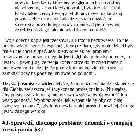
nowym dzieckiem, które bez względu na to, co zrobię,
nie zdrzemnę się ani kiedy to zrobi, było krótkie i fitful.
Kiedy takie rzeczy trwają zbyt długo, nawet najbardziej
pewna siebie mama na świecie zaczyna myśleć, że
śmierdzi z powodu tej sprawy z mamą. Byłem pewien,
że robię coś złego, ale nie wiedziałem, co robić.
Twoja obecna kopia jest rzeczowa, ale trochę bezkrwawa. To nie
przemawia do serca i desperacji, którą czułam, gdy moje dzieci były
małe i nie chciały spać. Jeśli kiedykolwiek był problem /
rozwiązanie obarczone niepokojem i głęboką potrzebą pomocy, to
jest to. Upewnij się, że twoja kopia dotrze do frazzled mama z
pocieszeniem i nadzieję, że po raz kolejny będzie miała szansę
zamknąć oczy na godzinę lub dwie po południu.
Uzyskaj osobiste z wideo
. Myślę, że to może być bardzo skuteczne
dla Ciebie, zwłaszcza jeśli wykonane profesjonalnie. (Nie sądzę,
aby prosty czat z kamerą internetową wspierał twoją wartość lub
wiarygodność.) Wyobraź sobie, jak wspaniale byłoby czuć się
„zmęczoną mamą”, gdy ktoś mówi do niej prosto i mówi jej, że ulga
jest w zasięgu wzroku.
#3-Sprawdź, dlaczego problemy drzemki wymagają
rozwiązania $37.