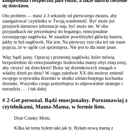
kompetentna i bezpieczna jako rodzic, a także ułatwia cieszenie
się dzieckiem.
Oto problem — masz 2-3 sekundy od pierwszego ekranu, aby
zaangażować czytelnika w Twoją wiadomość. Być może już
przejrzeli darmowe informacje nap, być może nie. W obu
przypadkach nie prezentujesz im bogatego, emocjonalnie
rezonującego nagłówka. W zasadzie powtórzyłeś główkę banera,
jakby to był nagłówek. Nie jest. Na pierwszy rzut oka też nie mam
pojęcia, że w ogóle coś sprzedajesz. Nie jest to dla mnie jasne.
Więc bądź jasny. Opracuj i przetestuj nagłówki, które mówią
bezpośrednio do emocjonalnego środowiska mamy-zbyt zmęczony,
aby cieszyć się dzieckiem? Boisz się drzemkowych zmagań o
władzę dzień po dniu? W ciągu zaledwie XX dni możesz zmienić
swojego wojownika drzemki w słodko uśmiechniętego kochanka
drzemki. Wszystko czego potrzebujesz to odpowiednie strategie i
narzędzia . . . i tak dalej.
# 2-Get personal. Bądź emocjonalny. Porozmawiaj z
czytelnikami, Mama-Mama, w formie listu.
Dear Cranky Mom,
Kilka lat temu byłem taki jak ty. Byłam nową mamą z