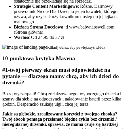
ostatecznie nie przekładają się na sprzedaż.
Strategie Content Marketingowe
: Różne. Darmowy
przewodnik Nicole Dla Dzieci to jeden kawałek, którego
używa, aby uzyskać użytkownikom dostęp do jej lejka e-
mailowego
Bieżąca Strona Docelowa
: d www.babynapswell.com
(Strona główna)
Wartość
Od 24,95 do 37 zł
Kliknij obraz, aby powiększyć widok
10-punktowa krytyka Mavena
#1-twój pierwszy ekran musi odpowiedzieć na
pytanie — dlaczego mamy chcą, aby ich dzieci do
drzemki?
Bo są wyczerpani! Chcą zrelaksowanego, wypoczętego dziecka i
szansy dla siebie na odpoczynek i naładowanie baterii przez kilka
godzin. Desperacko szukają ulgi i chcą jej teraz.
Jakie są głębokie, zrealizowane korzyści z twojego ebooka?
Twój ebook pomaga przełamać błędne cyklu bez drzemki /
nieregularnej drzemki, sprawia, że mama czuje się bardziej