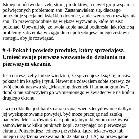
Istnieje mnóstwo książek, stron, produktów, a nawet grup wsparcia
poświęconych problemom snu. Zastanawiałem się, dlaczego
potrzebuję specjalnej książki o drzemce, a nie szerszego rozwiązania
snu. To prawdopodobnie największe wyzwanie, które musisz
pokonać. Upewnij się, że twoja kopia nadal podkreśla, jak różne są
problemy z drzemką w ciągu dnia i potrzebujesz innego zestawu
strategii, aby je rozwiązać.
# 4-Pokaż i powiedz produkt, który sprzedajesz.
Umieść swoje pierwsze wezwanie do działania na
pierwszym ekranie.
Jeśli chcesz, żeby ludzie wiedzieli, że sprzedajesz książkę, musisz
pokazać im książkę i tytuł. Nawet nie zdawałem sobie sprawy, że
twój ebook nazywa się „Mastering drzemek i harmonogramów”,
dopóki nie zobaczyłem go wymienionego w świadectwie na końcu
drugiego ekranu.
Twoja okładka jest bardzo atrakcyjna, więc zdecydowanie dałbym
jej wyeksponowanie powyżej, być może pracując nad sztuką
banerów. Musisz również dać potencjalnym klientom możliwość
zamówienia w kilku punktach kopii, zaczynając od pierwszego
ekranu. Potrzebujesz jednego przycisku, łącza tekstowego lub
innego urządzenia wezwania do działania (CTA) na przewijanie