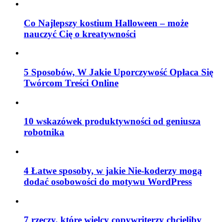
Co Najlepszy kostium Halloween – może
nauczyć Cię o kreatywności
5 Sposobów, W Jakie Uporczywość Opłaca Się
Twórcom Treści Online
10 wskazówek produktywności od geniusza
robotnika
4 Łatwe sposoby, w jakie Nie-koderzy mogą
dodać osobowości do motywu WordPress
7 rzeczy, które wielcy copywriterzy chcieliby