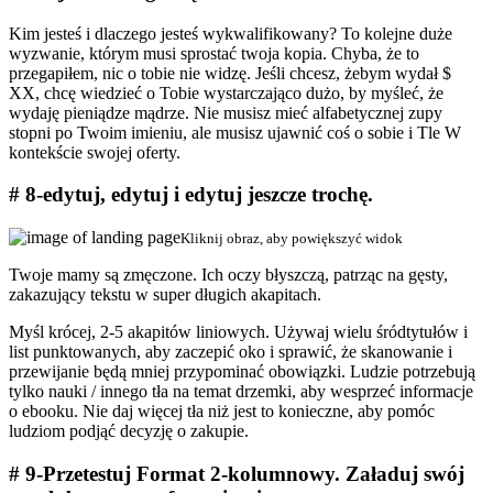
Kim jesteś i dlaczego jesteś wykwalifikowany? To kolejne duże
wyzwanie, którym musi sprostać twoja kopia. Chyba, że to
przegapiłem, nic o tobie nie widzę. Jeśli chcesz, żebym wydał $
XX, chcę wiedzieć o Tobie wystarczająco dużo, by myśleć, że
wydaję pieniądze mądrze. Nie musisz mieć alfabetycznej zupy
stopni po Twoim imieniu, ale musisz ujawnić coś o sobie i Tle W
kontekście swojej oferty.
# 8-edytuj, edytuj i edytuj jeszcze trochę.
Kliknij obraz, aby powiększyć widok
Twoje mamy są zmęczone. Ich oczy błyszczą, patrząc na gęsty,
zakazujący tekstu w super długich akapitach.
Myśl krócej, 2-5 akapitów liniowych. Używaj wielu śródtytułów i
list punktowanych, aby zaczepić oko i sprawić, że skanowanie i
przewijanie będą mniej przypominać obowiązki. Ludzie potrzebują
tylko nauki / innego tła na temat drzemki, aby wesprzeć informacje
o ebooku. Nie daj więcej tła niż jest to konieczne, aby pomóc
ludziom podjąć decyzję o zakupie.
# 9-Przetestuj Format 2-kolumnowy. Załaduj swój