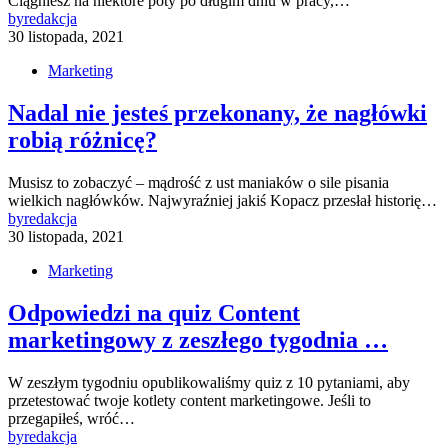
Ciągniesz na niektóre poty po długim dniu w pracy,…
by
redakcja
30 listopada, 2021
Marketing
Nadal nie jesteś przekonany, że nagłówki
robią różnicę?
Musisz to zobaczyć – mądrość z ust maniaków o sile pisania
wielkich nagłówków. Najwyraźniej jakiś Kopacz przesłał historię…
by
redakcja
30 listopada, 2021
Marketing
Odpowiedzi na quiz Content
marketingowy z zeszłego tygodnia …
W zeszłym tygodniu opublikowaliśmy quiz z 10 pytaniami, aby
przetestować twoje kotlety content marketingowe. Jeśli to
przegapiłeś, wróć…
by
redakcja