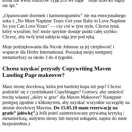
temat dla wielu rodziców żyjących we mgle ” moje dziecko nigdy
nie śpi.”
„Opanowanie drzemek i harmonogramów” nie ma emocjonalnego
soku z „No More Naptime Tears: Get your Baby to Love Naptime
So you Can Love Yours” — czy coś w tym stylu. Chcesz tytuł,
który wyraźnie, być może sprytnie dostaje punkt całej szybko.
Chcesz, aby twój tytuł zaklęcia ulga jest pod ręką.
Moje podziękowania dla Nicole Johnson za jej cierpliwość i
wsparcie dla Heifer International. Poszukaj mojej następnej
metamorfozy za około 3 do 4 tygodni.
Chcesz uzyskać przyszły Copywriting Maven
Landing Page makeover?
Masz stronę docelową, która jest bardziej kupa niż pop? Chcesz
podzielić się z czytelnikami Copyblogger? Gotowy, aby umieścić
trochę własnej „skóry w grze” dla Maven Makeover? Następnie
postępuj zgodnie z kliknięciem, aby uzyskać wszystkie szczegóły na
stronie docelowej Mavena.
Do 15.05.10 mam rezerwację na
gratis” jałówkę”.)
Jeśli jesteś zainteresowany prywatną krytyką /
metamorfozą, audytem strony lub innymi usługami, napisz do mnie
bezpośrednio.)