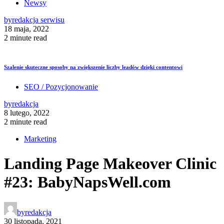
Newsy
by
redakcja serwisu
18 maja, 2022
2 minute read
Szalenie skuteczne sposoby na zwiększenie liczby leadów dzięki contentowi
SEO / Pozycjonowanie
by
redakcja
8 lutego, 2022
2 minute read
Marketing
Landing Page Makeover Clinic
#23: BabyNapsWell.com
by
redakcja
30 listopada, 2021