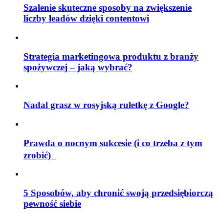
Szalenie skuteczne sposoby na zwiększenie
liczby leadów dzięki contentowi
Strategia marketingowa produktu z branży
spożywczej – jaką wybrać?
Nadal grasz w rosyjską ruletkę z Google?
Prawda o nocnym sukcesie (i co trzeba z tym
zrobić)
5 Sposobów, aby chronić swoją przedsiębiorczą
pewność siebie