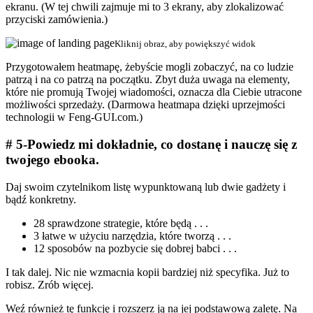
ekranu. (W tej chwili zajmuje mi to 3 ekrany, aby zlokalizować
przyciski zamówienia.)
Kliknij obraz, aby powiększyć widok
Przygotowałem heatmapę, żebyście mogli zobaczyć, na co ludzie
patrzą i na co patrzą na początku. Zbyt duża uwaga na elementy,
które nie promują Twojej wiadomości, oznacza dla Ciebie utracone
możliwości sprzedaży. (Darmowa heatmapa dzięki uprzejmości
technologii w Feng-GUI.com.)
# 5-Powiedz mi dokładnie, co dostanę i nauczę się z
twojego ebooka.
Daj swoim czytelnikom listę wypunktowaną lub dwie gadżety i
bądź konkretny.
28 sprawdzone strategie, które będą . . .
3 łatwe w użyciu narzędzia, które tworzą . . .
12 sposobów na pozbycie się dobrej babci . . .
I tak dalej. Nic nie wzmacnia kopii bardziej niż specyfika. Już to
robisz. Zrób więcej.
Weź również tę funkcję i rozszerz ją na jej podstawową zaletę. Na