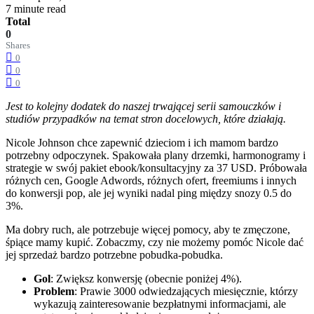
7 minute read
Total
0
Shares
0
0
0
Jest to kolejny dodatek do naszej trwającej serii samouczków i
studiów przypadków na temat stron docelowych, które działają.
Nicole Johnson chce zapewnić dzieciom i ich mamom bardzo
potrzebny odpoczynek. Spakowała plany drzemki, harmonogramy i
strategie w swój pakiet ebook/konsultacyjny za 37 USD. Próbowała
różnych cen, Google Adwords, różnych ofert, freemiums i innych
do konwersji pop, ale jej wyniki nadal ping między snozy 0.5 do
3%.
Ma dobry ruch, ale potrzebuje więcej pomocy, aby te zmęczone,
śpiące mamy kupić. Zobaczmy, czy nie możemy pomóc Nicole dać
jej sprzedaż bardzo potrzebne pobudka-pobudka.
Gol
: Zwiększ konwersję (obecnie poniżej 4%).
Problem
: Prawie 3000 odwiedzających miesięcznie, którzy
wykazują zainteresowanie bezpłatnymi informacjami, ale