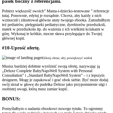
pasek boczny z referencjami.
Pobierz większość swoich” Mama-i-dziecko-testowane ” referencje
tutaj. Ponownie, edytuj je rozsądnie. Chcesz, aby każdy z nich
wzmocnił i zilustrował główne atuty twojego ebooka. Zatrudniłbym
też pediatrów, pielęgniarki pediatryczne, dyrektorów przedszkoli,
matek w przedszkolu itp. do ważenia z ich wielkimi kciukami w
górę. Wykonaj te krótkie, mocne sława przylegające do Twojej
głównej kopii.
#10-Uprość ofertę.
Kliknij obraz, aby powiększyć widok
Musisz bardziej dobitnie wyróżnić swoją ofertę, nazywając ją
„Deluxe Complete BabyNapsWell System with Personal
Consultation” i „Standard BabyNapsWell System” – i z lepszym
designem. Mogę je zapakować i grać obok siebie. Być może dodaj
swój strzał w głowę do pudełka Deluxe jako przypomnienie ulgi i
osobistej uwagi, którą masz zamiar kupić.
BONUS:
Pomyślałbym o nadaniu ebookowi nowego tytułu. To ogromny