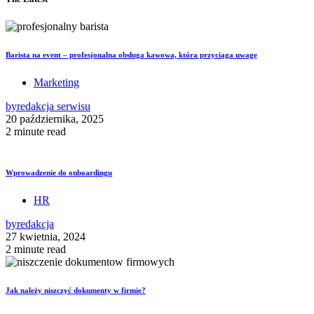
Barista na event – profesjonalna obsługa kawowa, która przyciąga uwagę
Marketing
by
redakcja serwisu
20 października, 2025
2 minute read
Wprowadzenie do onboardingu
HR
by
redakcja
27 kwietnia, 2024
2 minute read
Jak należy niszczyć dokumenty w firmie?