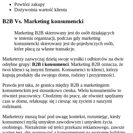
Powtórz zakupy
Dożywotnia wartość klienta
B2B Vs. Marketing konsumencki
Marketing B2B skierowany jest do osób działających
w imieniu organizacji, podczas gdy marketing
konsumencki skierowany jest do pojedynczych osób,
które płacą za własne transakcje.
Marketerzy zazwyczaj dzielą swoje wysiłki i odbiorców na dwie
odrębne grupy:
B2B i konsumenci
. Marketing B2B oznacza, że
twoi klienci są innymi firmami. Konsumenci to klienci, którzy
kupują produkty dla swojego domu, rodziny i przyjemności.
Prawda jest taka, że granica między B2B a marketingiem
konsumenckim jest stosunkowo cienka. Wielu konsumentów to
również pracownicy. Chodzimy do pracy, ale również spędzamy
czas w domu, relaksując się i ciesząc się życiem z naszymi
rodzinami.
Marketerzy muszą brać pod uwagę kontekst, rozumiejąc, kiedy
konsumenci myślą umysłem zawodowym i umysłem życia
osobistego. Niezależnie od treści przekazu reklamowego, zawsze
ważne jest, aby rozmawiać z konsumentami na poziomie ludzkim.