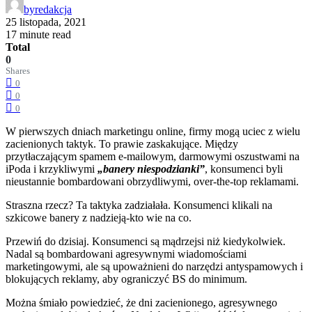
by
redakcja
25 listopada, 2021
17 minute read
Total
0
Shares
0
0
0
W pierwszych dniach marketingu online, firmy mogą uciec z wielu
zacienionych taktyk. To prawie zaskakujące. Między
przytłaczającym spamem e-mailowym, darmowymi oszustwami na
iPoda i krzykliwymi
„banery niespodzianki”
, konsumenci byli
nieustannie bombardowani obrzydliwymi, over-the-top reklamami.
Straszna rzecz? Ta taktyka zadziałała. Konsumenci klikali na
szkicowe banery z nadzieją-kto wie na co.
Przewiń do dzisiaj. Konsumenci są mądrzejsi niż kiedykolwiek.
Nadal są bombardowani agresywnymi wiadomościami
marketingowymi, ale są upoważnieni do narzędzi antyspamowych i
blokujących reklamy, aby ograniczyć BS do minimum.
Można śmiało powiedzieć, że dni zacienionego, agresywnego