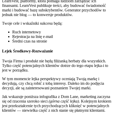
LearnVest, platformy, która pomaga ludziom zarządzać ich
finansami. LearnVest publikuje treści, aby budować świadomość
marki i budować bazę subskrybentów. Generator przychodów to
jednak nie blog — to konwersje produktów.
Twoje cele i wskaźniki sukcesu będą:
Ruch internetowy
Rejestracja na listę e-mail
Średni czas na stronie
Lejek Środkowy-Rozważanie
Twoja Firma i produkt nie będą filiżanką herbaty dla wszystkich.
Tylko część potencjalnych klientów dotrze do tego etapu lejka-i to
jest w porządku.
W tym momencie lejka perspektywy oceniają Twoją markę i
decydują, czy chcą robić z tobą interesy. Daleko im do podjęcia
decyzji, ale są zainteresowani poznaniem Twojej marki.
Jak wskazuje poniższa infografika z Dom Lane, marketing zaczyna
się od rzucenia szeroko sieci
(górna część lejka)
. Kolejnym krokiem
jest przekształcenie tych przychodzących kliknięć w potencjalnych
klientów — niewielka część z nich stanie się płatnymi klientami.