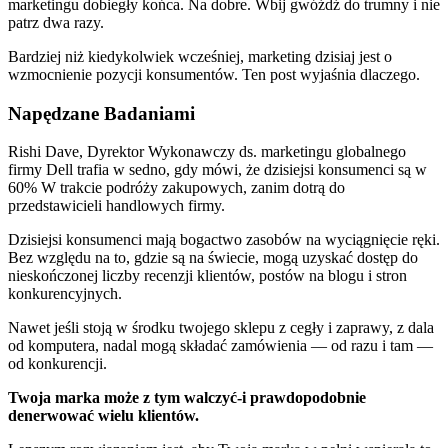
marketingu dobiegły końca. Na dobre. Wbij gwóźdź do trumny i nie
patrz dwa razy.
Bardziej niż kiedykolwiek wcześniej, marketing dzisiaj jest o
wzmocnienie pozycji konsumentów. Ten post wyjaśnia dlaczego.
Napędzane Badaniami
Rishi Dave, Dyrektor Wykonawczy ds. marketingu globalnego
firmy Dell trafia w sedno, gdy mówi, że dzisiejsi konsumenci są w
60% W trakcie podróży zakupowych, zanim dotrą do
przedstawicieli handlowych firmy.
Dzisiejsi konsumenci mają bogactwo zasobów na wyciągnięcie ręki.
Bez względu na to, gdzie są na świecie, mogą uzyskać dostęp do
nieskończonej liczby recenzji klientów, postów na blogu i stron
konkurencyjnych.
Nawet jeśli stoją w środku twojego sklepu z cegły i zaprawy, z dala
od komputera, nadal mogą składać zamówienia — od razu i tam —
od konkurencji.
Twoja marka może z tym walczyć-i prawdopodobnie
denerwować wielu klientów.