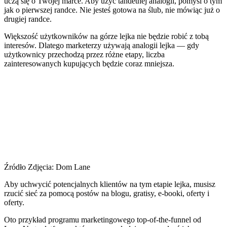
uczą się o Twojej marce. Aby użyć tandetnej analogii, pomyśl o tym
jak o pierwszej randce. Nie jesteś gotowa na ślub, nie mówiąc już o
drugiej randce.
Większość użytkowników na górze lejka nie będzie robić z tobą
interesów. Dlatego marketerzy używają analogii lejka — gdy
użytkownicy przechodzą przez różne etapy, liczba
zainteresowanych kupujących będzie coraz mniejsza.
Źródło Zdjęcia: Dom Lane
Aby uchwycić potencjalnych klientów na tym etapie lejka, musisz
rzucić sieć za pomocą postów na blogu, gratisy, e-booki, oferty i
oferty.
Oto przykład programu marketingowego top-of-the-funnel od