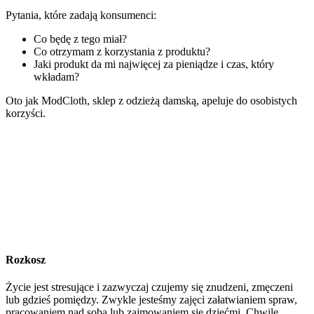
Pytania, które zadają konsumenci:
Co będę z tego miał?
Co otrzymam z korzystania z produktu?
Jaki produkt da mi najwięcej za pieniądze i czas, który
wkładam?
Oto jak ModCloth, sklep z odzieżą damską, apeluje do osobistych
korzyści.
Rozkosz
Życie jest stresujące i zazwyczaj czujemy się znudzeni, zmęczeni
lub gdzieś pomiędzy. Zwykle jesteśmy zajęci załatwianiem spraw,
pracowaniem nad sobą lub zajmowaniem się dziećmi. Chwile