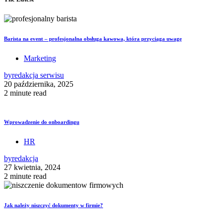
Barista na event – profesjonalna obsługa kawowa, która przyciąga uwagę
Marketing
by
redakcja serwisu
20 października, 2025
2 minute read
Wprowadzenie do onboardingu
HR
by
redakcja
27 kwietnia, 2024
2 minute read
Jak należy niszczyć dokumenty w firmie?