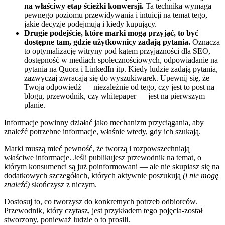
na właściwy etap ścieżki konwersji.
Ta technika wymaga
pewnego poziomu przewidywania i intuicji na temat tego,
jakie decyzje podejmują i kiedy kupujący.
Drugie podejście, które marki mogą przyjąć, to być
dostępne tam, gdzie użytkownicy zadają pytania.
Oznacza
to optymalizację witryny pod kątem przyjazności dla SEO,
dostępność w mediach społecznościowych, odpowiadanie na
pytania na Quora i LinkedIn itp. Kiedy ludzie zadają pytania,
zazwyczaj zwracają się do wyszukiwarek. Upewnij się, że
Twoja odpowiedź — niezależnie od tego, czy jest to post na
blogu, przewodnik, czy whitepaper — jest na pierwszym
planie.
Informacje powinny działać jako mechanizm przyciągania, aby
znaleźć potrzebne informacje, właśnie wtedy, gdy ich szukają.
Marki muszą mieć pewność, że tworzą i rozpowszechniają
właściwe informacje. Jeśli publikujesz przewodnik na temat, o
którym konsumenci są już poinformowani — ale nie skupiasz się na
dodatkowych szczegółach, których aktywnie poszukują
(i nie mogę
znaleźć)
skończysz z niczym.
Dostosuj to, co tworzysz do konkretnych potrzeb odbiorców.
Przewodnik, który czytasz, jest przykładem tego pojęcia-został
stworzony, ponieważ ludzie o to prosili.