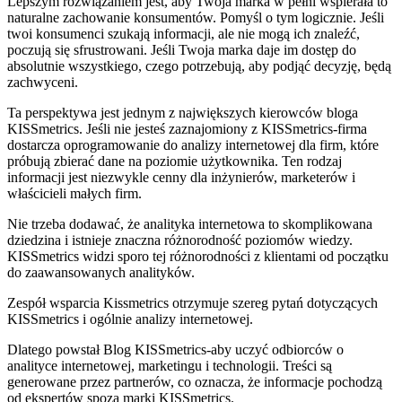
Lepszym rozwiązaniem jest, aby Twoja marka w pełni wspierała to
naturalne zachowanie konsumentów. Pomyśl o tym logicznie. Jeśli
twoi konsumenci szukają informacji, ale nie mogą ich znaleźć,
poczują się sfrustrowani. Jeśli Twoja marka daje im dostęp do
absolutnie wszystkiego, czego potrzebują, aby podjąć decyzję, będą
zachwyceni.
Ta perspektywa jest jednym z największych kierowców bloga
KISSmetrics. Jeśli nie jesteś zaznajomiony z KISSmetrics-firma
dostarcza oprogramowanie do analizy internetowej dla firm, które
próbują zbierać dane na poziomie użytkownika. Ten rodzaj
informacji jest niezwykle cenny dla inżynierów, marketerów i
właścicieli małych firm.
Nie trzeba dodawać, że analityka internetowa to skomplikowana
dziedzina i istnieje znaczna różnorodność poziomów wiedzy.
KISSmetrics widzi sporo tej różnorodności z klientami od początku
do zaawansowanych analityków.
Zespół wsparcia Kissmetrics otrzymuje szereg pytań dotyczących
KISSmetrics i ogólnie analizy internetowej.
Dlatego powstał Blog KISSmetrics-aby uczyć odbiorców o
analityce internetowej, marketingu i technologii. Treści są
generowane przez partnerów, co oznacza, że informacje pochodzą
od ekspertów spoza marki KISSmetrics.