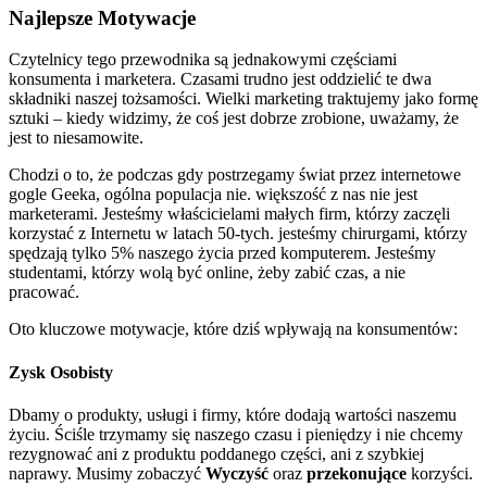
Najlepsze Motywacje
Czytelnicy tego przewodnika są jednakowymi częściami
konsumenta i marketera. Czasami trudno jest oddzielić te dwa
składniki naszej tożsamości. Wielki marketing traktujemy jako formę
sztuki – kiedy widzimy, że coś jest dobrze zrobione, uważamy, że
jest to niesamowite.
Chodzi o to, że podczas gdy postrzegamy świat przez internetowe
gogle Geeka, ogólna populacja nie. większość z nas nie jest
marketerami. Jesteśmy właścicielami małych firm, którzy zaczęli
korzystać z Internetu w latach 50-tych. jesteśmy chirurgami, którzy
spędzają tylko 5% naszego życia przed komputerem. Jesteśmy
studentami, którzy wolą być online, żeby zabić czas, a nie
pracować.
Oto kluczowe motywacje, które dziś wpływają na konsumentów:
Zysk Osobisty
Dbamy o produkty, usługi i firmy, które dodają wartości naszemu
życiu. Ściśle trzymamy się naszego czasu i pieniędzy i nie chcemy
rezygnować ani z produktu poddanego części, ani z szybkiej
naprawy. Musimy zobaczyć
Wyczyść
oraz
przekonujące
korzyści.