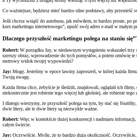
a Ty wychodzisz z drugiej strony wiedząc o tym więcej niż większoś
Co ważniejsze, będziesz mieć bardzo silne podstawy, aby przenieść s
Jeśli chcesz wsiąść do autobusu, jak mówiłem, to bardzo proste, po
kurs marketingu internetowego”, upuść swój adres e-mail w małym pu
Dlaczego przyszłość marketingu polega na staniu się
Robert:
W porządku Jay, w niedawnym wystąpieniu wskazałeś trzy s
szerszy obraz, wprowadzenie do tych pomysłów, a potem omówię te t
metrowy widok twojej wypowiedzi?
Jay:
Mogę. Jesteśmy w epoce lawiny zaproszeń, w której każda firma o
Twoją uwagę.
Każda firma chce, żebyście je śledzili, znajdowali, oglądali ich filmy
niekoniecznie jest robienie tego więcej lub głośniej, ale robienie tego 
I dlatego wierzymy, że przyszłość polega na tym, by stać się
Youtility
dwie litery, ale te dwie litery są niezwykle ważne.
Robert:
Więc w kontekście dużej konkurencji i nadmiaru informacji,
całym świecie.
Jay:
Oczywiście. Myślę, że to bardzo duża okoliczność. Oczywiście