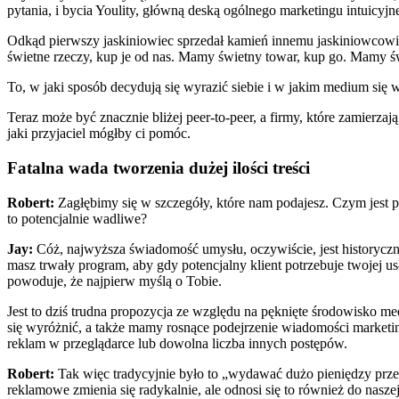
pytania, i bycia Youlity, główną deską ogólnego marketingu intuicyjn
Odkąd pierwszy jaskiniowiec sprzedał kamień innemu jaskiniowcowi, c
świetne rzeczy, kup je od nas. Mamy świetny towar, kup go. Mamy świ
To, w jaki sposób decydują się wyrazić siebie i w jakim medium się w
Teraz może być znacznie bliżej peer-to-peer, a firmy, które zamierza
jaki przyjaciel mógłby ci pomóc.
Fatalna wada tworzenia dużej ilości treści
Robert:
Zagłębimy się w szczegóły, które nam podajesz. Czym jest 
to potencjalnie wadliwe?
Jay:
Cóż, najwyższa świadomość umysłu, oczywiście, jest historyczn
masz trwały program, aby gdy potencjalny klient potrzebuje twojej us
powoduje, że najpierw myślą o Tobie.
Jest to dziś trudna propozycja ze względu na pęknięte środowisko m
się wyróżnić, a także mamy rosnące podejrzenie wiadomości marketin
reklam w przeglądarce lub dowolna liczba innych postępów.
Robert:
Tak więc tradycyjnie było to „wydawać dużo pieniędzy przez
reklamowe zmienia się radykalnie, ale odnosi się to również do naszej