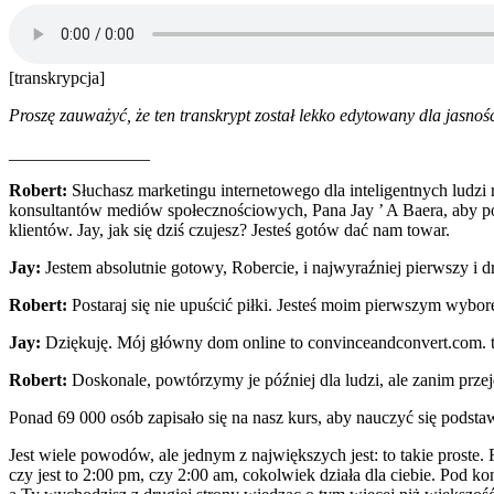
[transkrypcja]
Proszę zauważyć, że ten transkrypt został lekko edytowany dla jasnośc
________________
Robert:
Słuchasz marketingu internetowego dla inteligentnych ludzi
konsultantów mediów społecznościowych, Pana Jay ’ A Baera, aby po
klientów. Jay, jak się dziś czujesz? Jesteś gotów dać nam towar.
Jay:
Jestem absolutnie gotowy, Robercie, i najwyraźniej pierwszy i dru
Robert:
Postaraj się nie upuścić piłki. Jesteś moim pierwszym wybor
Jay:
Dziękuję. Mój główny dom online to convinceandconvert.com. to j
Robert:
Doskonale, powtórzymy je później dla ludzi, ale zanim przejd
Ponad 69 000 osób zapisało się na nasz kurs, aby nauczyć się podst
Jest wiele powodów, ale jednym z największych jest: to takie proste. 
czy jest to 2:00 pm, czy 2:00 am, cokolwiek działa dla ciebie. Pod ko