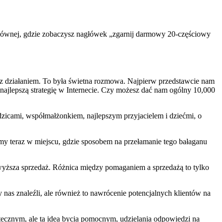
 głównej, gdzie zobaczysz nagłówek „zgarnij darmowy 20-częściowy
z działaniem. To była świetna rozmowa. Najpierw przedstawcie nam
najlepszą strategię w Internecie. Czy możesz dać nam ogólny 10,000
odzicami, współmałżonkiem, najlepszym przyjacielem i dziećmi, o
steśmy teraz w miejscu, gdzie sposobem na przełamanie tego bałaganu
ewyższa sprzedaż. Różnica między pomaganiem a sprzedażą to tylko
nas znaleźli, ale również to nawrócenie potencjalnych klientów na
ecznym, ale ta idea bycia pomocnym, udzielania odpowiedzi na