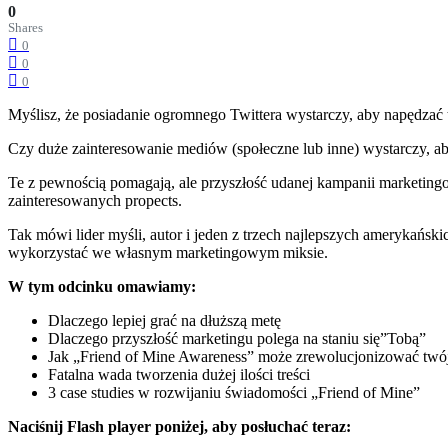
0
Shares
0
0
0
Myślisz, że posiadanie ogromnego Twittera wystarczy, aby napędzać
Czy duże zainteresowanie mediów (społeczne lub inne) wystarczy, aby
Te z pewnością pomagają, ale przyszłość udanej kampanii marketing
zainteresowanych propects.
Tak mówi lider myśli, autor i jeden z trzech najlepszych amerykańs
wykorzystać we własnym marketingowym miksie.
W tym odcinku omawiamy:
Dlaczego lepiej grać na dłuższą metę
Dlaczego przyszłość marketingu polega na staniu się”Tobą”
Jak „Friend of Mine Awareness” może zrewolucjonizować twó
Fatalna wada tworzenia dużej ilości treści
3 case studies w rozwijaniu świadomości „Friend of Mine”
Naciśnij Flash player poniżej, aby posłuchać teraz: