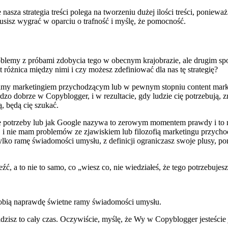
asza strategia treści polega na tworzeniu dużej ilości treści, ponieważ
usisz wygrać w oparciu o trafność i myślę, że pomocność.
blemy z próbami zdobycia tego w obecnym krajobrazie, ale drugim s
t różnica między nimi i czy możesz zdefiniować dla nas tę strategię?
y marketingiem przychodzącym lub w pewnym stopniu content marketin
ardzo dobrze w Copyblogger, i w rezultacie, gdy ludzie cię potrzebują, 
, będą cię szukać.
e potrzeby lub jak Google nazywa to zerowym momentem prawdy i to na
, i nie mam problemów ze zjawiskiem lub filozofią marketingu przych
z tylko ramę świadomości umysłu, z definicji ograniczasz swoje plusy,
eźć, a to nie to samo, co „wiesz co, nie wiedziałeś, że tego potrzebujes
robią naprawdę świetne ramy świadomości umysłu.
zisz to cały czas. Oczywiście, myślę, że Wy w Copyblogger jesteście