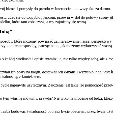
ć kiedykolwiek.
wój biznes i pomysły do przodu w Internecie, a to wszystko za darmo.
 prostu udać się do Copyblogger.com, przewiń w dół do połowy strony
dełku, które tam zobaczysz, a my zajmiemy się resztą.
”Tobą”
posoby, które możemy powiązać zainteresowanie naszej perspektywy 
rzy konkretne sposoby, patrząc na to, jak możemy wykorzystać waszą 
 każdej wielkości i opisie rywalizuje, nie tylko między sobą, ale z r
, czytali ich posty na blogu, dostawali ich e-maile i wszystko inne. je
z trafnością, z kontekstem.
, bycie naprawdę użytecznym. Założenie jest takie, że pomocność prz
 o tym właśnie mówimy, prawda? Nie tylko nawrócenie od ludzi, którzy 
, trzeba budować świadomość poprzez bycie obecnym, przez bycie użyt