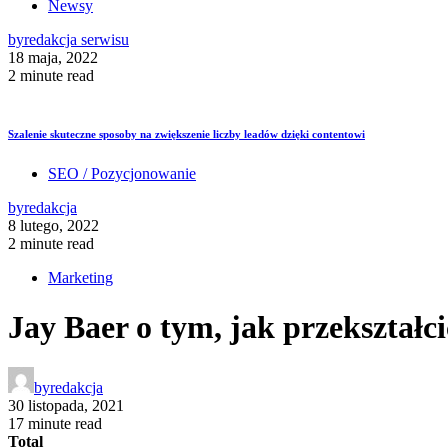
Newsy
by
redakcja serwisu
18 maja, 2022
2 minute read
Szalenie skuteczne sposoby na zwiększenie liczby leadów dzięki contentowi
SEO / Pozycjonowanie
by
redakcja
8 lutego, 2022
2 minute read
Marketing
Jay Baer o tym, jak przekształc
by
redakcja
30 listopada, 2021
17 minute read
Total