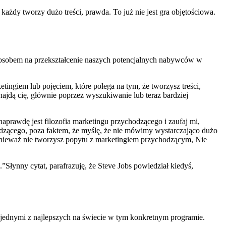
 każdy tworzy dużo treści, prawda. To już nie jest gra objętościowa.
posobem na przekształcenie naszych potencjalnych nabywców w
giem lub pojęciem, które polega na tym, że tworzysz treści,
znajdą cię, głównie poprzez wyszukiwanie lub teraz bardziej
prawdę jest filozofia marketingu przychodzącego i zaufaj mi,
odzącego, poza faktem, że myślę, że nie mówimy wystarczająco dużo
 ponieważ nie tworzysz popytu z marketingiem przychodzącym, Nie
z.”Słynny cytat, parafrazuję, że Steve Jobs powiedział kiedyś,
 jednymi z najlepszych na świecie w tym konkretnym programie.