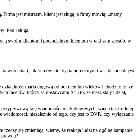
 Firma jest mistrzem, klient jest sługą ,a firmy mówią: „mamy
ył Pan i sługa.
magają swoim klientom i potencjalnym klientom w taki sam sposób, w
nawrócenia i, jak to mówicie, bycia pomocnym i w jaki sposób jest
 działalność marketingową od pokoleń lub wieków i chodzi o to, że
ych facetów, którzy są dostawcami X” i to, że masz stały udział,
tę przypływową falę wiadomości marketingowych, więc i tak trudniej
e wiadomości, niezależnie od tego, czy jest to DVR, czy wyłączanie
 rzeczy się zmieniają, wiemy, że reakcja ludzi na ogólne kampanie
5, prawda?