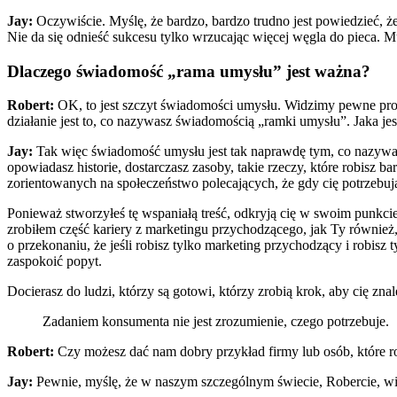
Jay:
Oczywiście. Myślę, że bardzo, bardzo trudno jest powiedzieć, że n
Nie da się odnieść sukcesu tylko wrzucając więcej węgla do pieca. M
Dlaczego świadomość „rama umysłu” jest ważna?
Robert:
OK, to jest szczyt świadomości umysłu. Widzimy pewne pro
działanie jest to, co nazywasz świadomością „ramki umysłu”. Jaka jes
Jay:
Tak więc świadomość umysłu jest tak naprawdę tym, co nazywam
opowiadasz historie, dostarczasz zasoby, takie rzeczy, które robisz b
zorientowanych na społeczeństwo polecających, że gdy cię potrzebują
Ponieważ stworzyłeś tę wspaniałą treść, odkryją cię w swoim punkci
zrobiłem część kariery z marketingu przychodzącego, jak Ty również
o przekonaniu, że jeśli robisz tylko marketing przychodzący i robis
zaspokoić popyt.
Docierasz do ludzi, którzy są gotowi, którzy zrobią krok, aby cię znal
Zadaniem konsumenta nie jest zrozumienie, czego potrzebuje.
Robert:
Czy możesz dać nam dobry przykład firmy lub osób, które 
Jay:
Pewnie, myślę, że w naszym szczególnym świecie, Robercie, wid