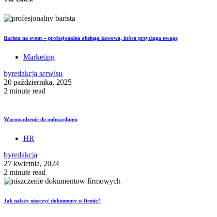
Barista na event – profesjonalna obsługa kawowa, która przyciąga uwagę
Marketing
by
redakcja serwisu
20 października, 2025
2 minute read
Wprowadzenie do onboardingu
HR
by
redakcja
27 kwietnia, 2024
2 minute read
Jak należy niszczyć dokumenty w firmie?