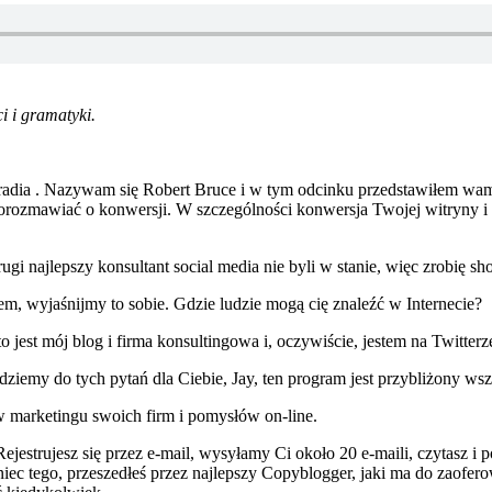
i i gramatyki.
 radia . Nazywam się Robert Bruce i w tym odcinku przedstawiłem wam l
rozmawiać o konwersji. W szczególności konwersja Twojej witryny i p
gi najlepszy konsultant social media nie byli w stanie, więc zrobię sho
em, wyjaśnijmy to sobie. Gdzie ludzie mogą cię znaleźć w Internecie?
est mój blog i firma konsultingowa i, oczywiście, jestem na Twitterze
ziemy do tych pytań dla Ciebie, Jay, ten program jest przybliżony wsz
aw marketingu swoich firm i pomysłów on-line.
Rejestrujesz się przez e-mail, wysyłamy Ci około 20 e-maili, czytasz i
niec tego, przeszedłeś przez najlepszy Copyblogger, jaki ma do zaofero