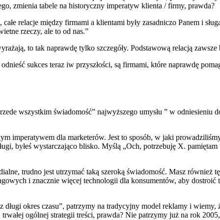
ego, zmienia tabele na historyczny imperatyw klienta / firmy, prawda?
ałe relacje między firmami a klientami były zasadniczo Panem i sługą.
etne rzeczy, ale to od nas.”
yrażają, to tak naprawdę tylko szczegóły. Podstawową relacją zawsze b
ją odnieść sukces teraz iw przyszłości, są firmami, które naprawdę po
przede wszystkim świadomość” najwyższego umysłu ” w odniesieniu do 
ym imperatywem dla marketerów. Jest to sposób, w jaki prowadziliśmy
ługi, byłeś wystarczająco blisko. Myślą „Och, potrzebuję X. pamiętam t
edialne, trudno jest utrzymać taką szeroką świadomość. Masz również 
gowych i znacznie więcej technologii dla konsumentów, aby dostroić t
 długi okres czasu”, patrzymy na tradycyjny model reklamy i wiemy, że
 trwałej ogólnej strategii treści, prawda? Nie patrzymy już na rok 200