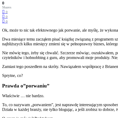
0
Shares
0
0
0
Ok, może to nic tak efektownego jak porwanie, ale myślę, że wykonał
Dwa miesiące temu zacząłem pisać książkę związaną z programem sz
najbliższych kilku miesięcy zmieni się w pełnoprawny biznes, któreg
Nie mówię tego, żeby się chwalić. Szczerze mówiąc, oszukiwałem, prz
czytelników i hobnobbing z guru, aby promowali moje produkty. Nie, N
Zamiast tego poszedłem na skróty. Nawiązałem współpracę z Brianem C
Sprytne, co?
Prawda o”porwaniu”
Właściwie … nie bardzo.
To, co nazywam „porwaniem”, jest naprawdę interesującym sposobem o
Działa w każdej branży, nie tylko blogując, a jeśli zrobisz to dobrze,