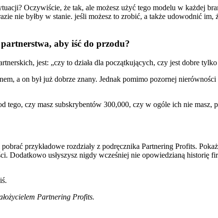
uacji? Oczywiście, że tak, ale możesz użyć tego modelu w każdej bra
zie nie byłby w stanie. jeśli możesz to zrobić, a także udowodnić im, 
z partnerstwa, aby iść do przodu?
nerskich, jest: „czy to działa dla początkujących, czy jest dobre tylko
nem, a on był już dobrze znany. Jednak pomimo pozornej nierówności w
e od tego, czy masz subskrybentów 300,000, czy w ogóle ich nie masz,
pobrać przykładowe rozdziały z podręcznika Partnering Profits. Pokażą 
ści. Dodatkowo usłyszysz nigdy wcześniej nie opowiedzianą historię f
iś.
łożycielem Partnering Profits.