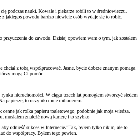
 cię podczas nauki. Kowale i piekarze robili to w średniowieczu.
le z jakiegoś powodu bardzo niewiele osób wydaje się to robić.
ego przyuczenia do zawodu. Dzisiaj opowiem wam o tym, jak zostałem
zie chciał z tobą współpracować. Jasne, bycie dobrze znanym pomaga,
 którzy mogą Ci pomóc.
a rynku nieruchomości. W ciągu trzech lat pomogłem stworzyć siedem
a papierze, to uczyniło mnie milionerem.
k cenne jak rolka papieru toaletowego, podobnie jak moja wiedza.
u, musiałem znaleźć nową karierę i to szybko.
by odnieść sukces w Internecie.”Tak, byłem tylko nikim, ale to
nać do współpracy. Byłem tego pewien.