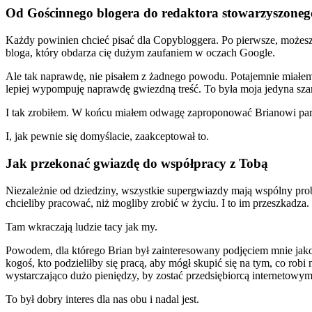
Od Gościnnego blogera do redaktora stowarzyszone
Każdy powinien chcieć pisać dla Copybloggera. Po pierwsze, możesz 
bloga, który obdarza cię dużym zaufaniem w oczach Google.
Ale tak naprawdę, nie pisałem z żadnego powodu. Potajemnie miałem n
lepiej wypompuję naprawdę gwiezdną treść. To była moja jedyna sza
I tak zrobiłem. W końcu miałem odwagę zaproponować Brianowi par
I, jak pewnie się domyślacie, zaakceptował to.
Jak przekonać gwiazdę do współpracy z Tobą
Niezależnie od dziedziny, wszystkie supergwiazdy mają wspólny prob
chcieliby pracować, niż mogliby zrobić w życiu. I to im przeszkadza.
Tam wkraczają ludzie tacy jak my.
Powodem, dla którego Brian był zainteresowany podjęciem mnie jako 
kogoś, kto podzieliłby się pracą, aby mógł skupić się na tym, co ro
wystarczająco dużo pieniędzy, by zostać przedsiębiorcą internetow
To był dobry interes dla nas obu i nadal jest.