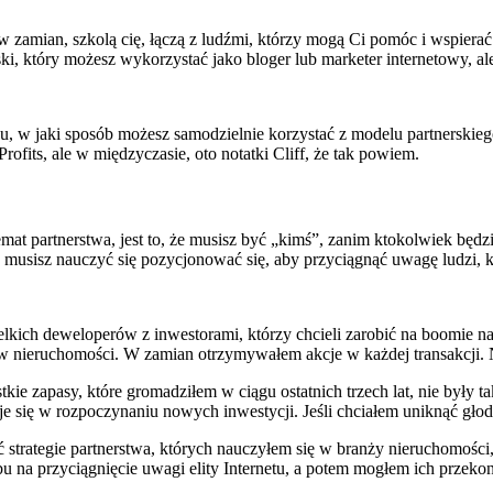
 w zamian, szkolą cię, łączą z ludźmi, którzy mogą Ci pomóc i wspierać
rski, który możesz wykorzystać jako bloger lub marketer internetowy, a
oku, w jaki sposób możesz samodzielnie korzystać z modelu partnerski
ofits, ale w międzyczasie, oto notatki Cliff, że tak powiem.
mat partnerstwa, jest to, że musisz być „kimś”, zanim ktokolwiek będ
stu musisz nauczyć się pozycjonować się, aby przyciągnąć uwagę ludzi,
kich deweloperów z inwestorami, którzy chcieli zarobić na boomie n
w nieruchomości. W zamian otrzymywałem akcje w każdej transakcji. N
e zapasy, które gromadziłem w ciągu ostatnich trzech lat, nie były ta
uje się w rozpoczynaniu nowych inwestycji. Jeśli chciałem uniknąć głod
rategie partnerstwa, których nauczyłem się w branży nieruchomości, a
u na przyciągnięcie uwagi elity Internetu, a potem mogłem ich przeko