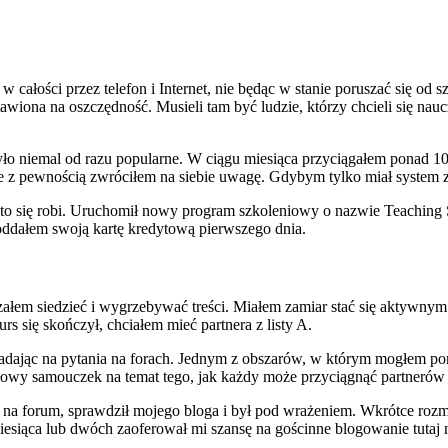
 całości przez telefon i Internet, nie będąc w stanie poruszać się od s
tawiona na oszczędność. Musieli tam być ludzie, którzy chcieli się nau
niemal od razu popularne. W ciągu miesiąca przyciągałem ponad 100
le z pewnością zwróciłem na siebie uwagę. Gdybym tylko miał system z
ak to się robi. Uruchomił nowy program szkoleniowy o nazwie Teaching 
 oddałem swoją kartę kredytową pierwszego dnia.
rzałem siedzieć i wygrzebywać treści. Miałem zamiar stać się aktywny
s się skończył, chciałem mieć partnera z listy A.
adając na pytania na forach. Jednym z obszarów, w którym mogłem pom
wy samouczek na temat tego, jak każdy może przyciągnąć partnerów 
na forum, sprawdził mojego bloga i był pod wrażeniem. Wkrótce rozma
miesiąca lub dwóch zaoferował mi szansę na gościnne blogowanie tutaj