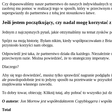
Czy dopasowaliśmy nasze partnerstwo do naszych indywidualnych syt
zaoferuj mu pomoc w realizacji tego w sposób, który w przeciwnym ra
supergwiazdy do partnerstwa z tobą jest stosunkowo łatwe.
Jeśli jestem początkujący, czy nadal mogę korzystać 
Jednym z najczęstszych pytań, jakie otrzymaliśmy na temat zysków part
Spójrz na moją historię. Byłam nikim, kiedy współpracowałam z Bria
przyniosło korzyści nam obojgu.
Odpowiedź jest taka, że partnerstwo działa dla każdego. Niezależni
przeciwnym razie. Można powiedzieć, że to strategiczny imperatyw.
Dlaczego?
Aby się tego dowiedzieć, musisz tylko sprawdzić nagranie podglądu i 
ale prawdopodobnie jest to jedyny sposób na przetrwanie w przyszło
znajdowania własnego zawodu.
To dobry towar, obiecuję. Kliknij tutaj, aby pobrać to wszystko już dz
O autorze
: Jon Morrow jest współredaktorem Copybloggera i współza
Total