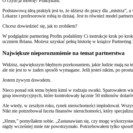
O czym ja mówię? Praktykant.
Podstawową ideą praktyk jest to, że idziesz do pracy dla „mistrza”, a
Lekarze i profesorowie robią to dzisiaj. Jest to również model partne
Chcesz dowiedzieć się, jak to zrobiłem?
W podglądzie partnering Profits podaliśmy Ci instrukcje krok po kr
uczniem Briana. Możesz uzyskać pełną historię w książce Partnering Pr
Największe nieporozumienie na temat partnerstwa
Widzisz, największym błędnym przekonaniem, jakie ludzie mają na te
ale nie jest to w żaden sposób wymagane. Jeśli jesteś nikim, po pro
Jestem żywym dowodem.
Nieco ponad rok temu byłem kimś w rodzaju swatki. Sparowałem wiel
grup inwestycyjnych, które kontrolowały łącznie 50 milionów dolaró
Ale wtedy, w zeszłym roku, rynek nieruchomości implodował. Wszystki
Nikt nie potrzebował faceta finansów nieruchomości, który specjaliz
„Hmm,” pomyślałem sobie. „Zastanawiam się, czy mogę wykorzystać st
nigdy wcześniej mnie nie powstrzymało. Potrzebowałem tylko sposob