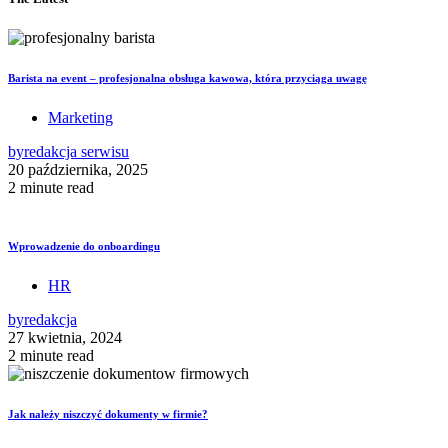
Barista na event – profesjonalna obsługa kawowa, która przyciąga uwagę
Marketing
by
redakcja serwisu
20 października, 2025
2 minute read
Wprowadzenie do onboardingu
HR
by
redakcja
27 kwietnia, 2024
2 minute read
Jak należy niszczyć dokumenty w firmie?