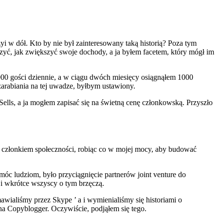
zyi w dół. Kto by nie był zainteresowany taką historią? Poza tym
czyć, jak zwiększyć swoje dochody, a ja byłem facetem, który mógł im
0 gości dziennie, a w ciągu dwóch miesięcy osiągnąłem 1000
arabiania na tej uwadze, byłbym ustawiony.
Sells, a ja mogłem zapisać się na świetną cenę członkowską. Przyszło
m członkiem społeczności, robiąc co w mojej mocy, aby budować
óc ludziom, było przyciągnięcie partnerów joint venture do
i wkrótce wszyscy o tym brzęczą.
wialiśmy przez Skype ’ a i wymienialiśmy się historiami o
 na Copyblogger. Oczywiście, podjąłem się tego.