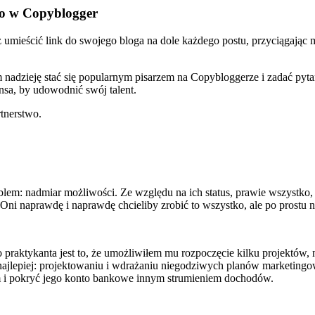
go w Copyblogger
umieścić link do swojego bloga na dole każdego postu, przyciągając m
adzieję stać się popularnym pisarzem na Copybloggerze i zadać pytani
nsa, by udowodnić swój talent.
tnerstwo.
lem: nadmiar możliwości. Ze względu na ich status, prawie wszystko, 
 Oni naprawdę i naprawdę chcieliby zrobić to wszystko, ale po prostu 
praktykanta jest to, że umożliwiłem mu rozpoczęcie kilku projektów, 
bi najlepiej: projektowaniu i wdrażaniu niegodziwych planów marketin
ym i pokryć jego konto bankowe innym strumieniem dochodów.