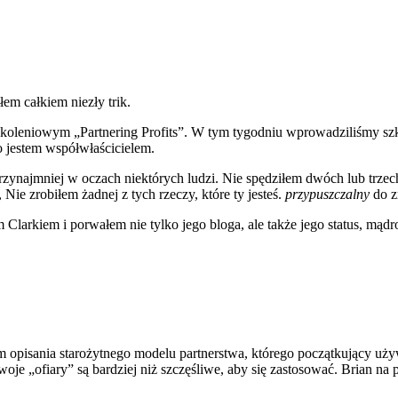
em całkiem niezły trik.
koleniowym „Partnering Profits”. W tym tygodniu wprowadziliśmy sz
o jestem współwłaścicielem.
ynajmniej w oczach niektórych ludzi. Nie spędziłem dwóch lub trzech 
ie zrobiłem żadnej z tych rzeczy, które ty jesteś.
przypuszczalny
do z
larkiem i porwałem nie tylko jego bloga, ale także jego status, mądro
pisania starożytnego modelu partnerstwa, którego początkujący używa
 twoje „ofiary” są bardziej niż szczęśliwe, aby się zastosować. Brian na