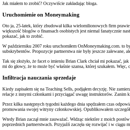
Jak miałem to zrobić? Oczywiście zakładając bloga.
Uruchomienie on Moneymaking
Oto ja, 25-latek, który zbudował kilka wielomilionowych firm prawie w
większość blogów o finansach osobistych jest niemal fanatycznie nas
pokazać, jak to zrobić.
W październiku 2007 roku uruchomiłem OnMoneymaking.com. to było 
subskrybentów. Propozycje partnerstwa nie były jeszcze zalewane, a
Tak się złożyło, że facet o imieniu Brian Clark chciał mi pokazać, j
mi do głowy, że to może być właśnie szansa, której szukałem. Więc,
Infiltracja nauczania sprzedaje
Kiedy zapisałem się na Teaching Sells, podjąłem decyzję. Nie zamie
relacje z innymi członkami i przyciągać uwagę instruktorów. Zanim kur
Przez kilka następnych tygodni każdego dnia spędzałem czas odpowi
promowania swojej witryny członkowskiej. Opublikowałem szczegóło
Wtedy Brian zaczął mnie zauważać. Widząc niektóre z moich postów 
poprzednich partnerstwach. Przyjaźń zaczęła się rozwijać i w ciągu 