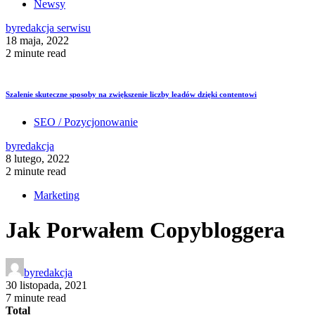
Newsy
by
redakcja serwisu
18 maja, 2022
2 minute read
Szalenie skuteczne sposoby na zwiększenie liczby leadów dzięki contentowi
SEO / Pozycjonowanie
by
redakcja
8 lutego, 2022
2 minute read
Marketing
Jak Porwałem Copybloggera
by
redakcja
30 listopada, 2021
7 minute read
Total