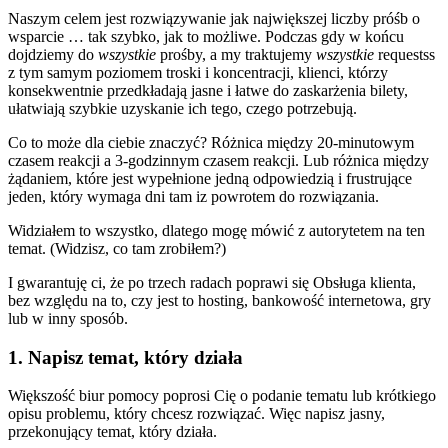
Naszym celem jest rozwiązywanie jak największej liczby próśb o
wsparcie … tak szybko, jak to możliwe. Podczas gdy w końcu
dojdziemy do
wszystkie
prośby, a my traktujemy
wszystkie
requestss
z tym samym poziomem troski i koncentracji, klienci, którzy
konsekwentnie przedkładają jasne i łatwe do zaskarżenia bilety,
ułatwiają szybkie uzyskanie ich tego, czego potrzebują.
Co to może dla ciebie znaczyć? Różnica między 20-minutowym
czasem reakcji a 3-godzinnym czasem reakcji. Lub różnica między
żądaniem, które jest wypełnione jedną odpowiedzią i frustrujące
jeden, który wymaga dni tam iz powrotem do rozwiązania.
Widziałem to wszystko, dlatego mogę mówić z autorytetem na ten
temat. (Widzisz, co tam zrobiłem?)
I gwarantuję ci, że po trzech radach poprawi się Obsługa klienta,
bez względu na to, czy jest to hosting, bankowość internetowa, gry
lub w inny sposób.
1. Napisz temat, który działa
Większość biur pomocy poprosi Cię o podanie tematu lub krótkiego
opisu problemu, który chcesz rozwiązać. Więc napisz jasny,
przekonujący temat, który działa.