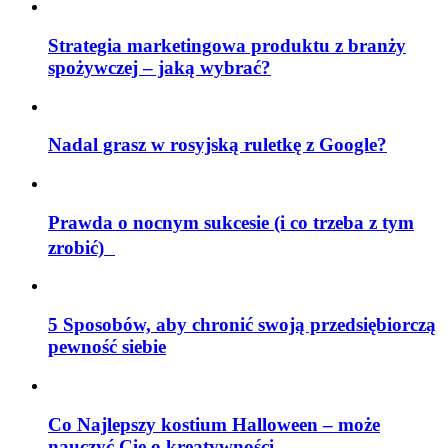
Strategia marketingowa produktu z branży
spożywczej – jaką wybrać?
Nadal grasz w rosyjską ruletkę z Google?
Prawda o nocnym sukcesie (i co trzeba z tym
zrobić)
5 Sposobów, aby chronić swoją przedsiębiorczą
pewność siebie
Co Najlepszy kostium Halloween – może
nauczyć Cię o kreatywności