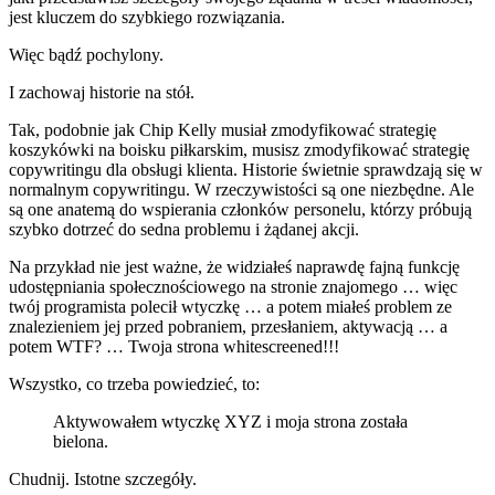
jest kluczem do szybkiego rozwiązania.
Więc bądź pochylony.
I zachowaj historie na stół.
Tak, podobnie jak Chip Kelly musiał zmodyfikować strategię
koszykówki na boisku piłkarskim, musisz zmodyfikować strategię
copywritingu dla obsługi klienta. Historie świetnie sprawdzają się w
normalnym copywritingu. W rzeczywistości są one niezbędne. Ale
są one anatemą do wspierania członków personelu, którzy próbują
szybko dotrzeć do sedna problemu i żądanej akcji.
Na przykład nie jest ważne, że widziałeś naprawdę fajną funkcję
udostępniania społecznościowego na stronie znajomego … więc
twój programista polecił wtyczkę … a potem miałeś problem ze
znalezieniem jej przed pobraniem, przesłaniem, aktywacją … a
potem WTF? … Twoja strona whitescreened!!!
Wszystko, co trzeba powiedzieć, to:
Aktywowałem wtyczkę XYZ i moja strona została
bielona.
Chudnij. Istotne szczegóły.