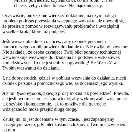
Musisz powiedzieć czytelnikowi, co ma robić … i że
chcesz, żeby zrobiła to teraz. Nie bądź niejasny.
Oczywiście, możesz nie wiedzieć dokładnie, na czym polega
problem podczas przesyłania wstępnego wniosku, ale upewnij się,
że prosisz o pomoc w rozwiązywaniu problemów i uwzględnij
wszelkie kroki, które już podjąłeś.
Jeśli wiesz dokładnie, co chcesz, aby członek personelu
pomocniczego zrobił, powiedz dokładnie to. Nie owijaj w bawełnę.
Nie zakładaj, że osoba czytająca Twój bilet pomocy technicznej
wywnioskuje wezwanie do działania na podstawie wskazówek
kontekstowych. To nie jest dobry copywriting! Be
Wyczyść
w
Twoim wezwaniu do działania.
I, na dobry środek, gdzieś w pobliżu wezwania do działania, niech
członek personelu pomocniczego wie, że doceniasz jego wysiłki.
Ale oni tylko wykonują swoją pracę
można tak powiedzieć. Prawda,
ale jeśli twoim celem jest sprawienie, aby wykonywali swoją pracę
tak szybko i kompetentnie, jak to możliwe dla
ty
, trochę
wdzięczności może przejść długą drogę.
Zaufaj mi, to jest doceniane w tym czasie, i jest zapamiętany
następnym razem, gdy bilet zostanie złożony z Twoim nazwiskiem
na nim.