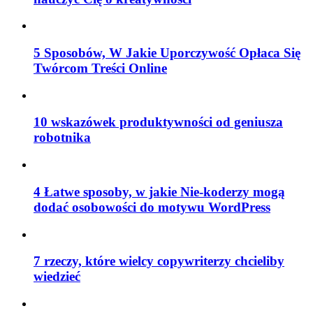
5 Sposobów, W Jakie Uporczywość Opłaca Się
Twórcom Treści Online
10 wskazówek produktywności od geniusza
robotnika
4 Łatwe sposoby, w jakie Nie-koderzy mogą
dodać osobowości do motywu WordPress
7 rzeczy, które wielcy copywriterzy chcieliby
wiedzieć