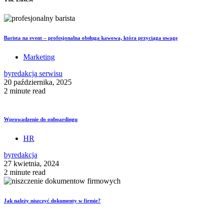
Barista na event – profesjonalna obsługa kawowa, która przyciąga uwagę
Marketing
by
redakcja serwisu
20 października, 2025
2 minute read
Wprowadzenie do onboardingu
HR
by
redakcja
27 kwietnia, 2024
2 minute read
Jak należy niszczyć dokumenty w firmie?