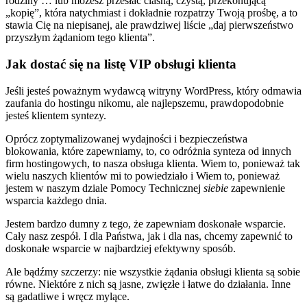
rodziny … lub możesz przesłać ciasną, czystą, przekonującą
„kopię”, która natychmiast i dokładnie rozpatrzy Twoją prośbę, a to
stawia Cię na niepisanej, ale prawdziwej liście „daj pierwszeństwo
przyszłym żądaniom tego klienta”.
Jak dostać się na listę VIP obsługi klienta
Jeśli jesteś poważnym wydawcą witryny WordPress, który odmawia
zaufania do hostingu nikomu, ale najlepszemu, prawdopodobnie
jesteś klientem syntezy.
Oprócz zoptymalizowanej wydajności i bezpieczeństwa
blokowania, które zapewniamy, to, co odróżnia synteza od innych
firm hostingowych, to nasza obsługa klienta. Wiem to, ponieważ tak
wielu naszych klientów mi to powiedziało i Wiem to, ponieważ
jestem w naszym dziale Pomocy Technicznej
siebie
zapewnienie
wsparcia każdego dnia.
Jestem bardzo dumny z tego, że zapewniam doskonałe wsparcie.
Cały nasz zespół. I dla Państwa, jak i dla nas, chcemy zapewnić to
doskonałe wsparcie w najbardziej efektywny sposób.
Ale bądźmy szczerzy: nie wszystkie żądania obsługi klienta są sobie
równe. Niektóre z nich są jasne, zwięzłe i łatwe do działania. Inne
są gadatliwe i wręcz mylące.