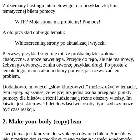
Z dziedziny hostingu internetowego, oto przykład złej linii
tematycznej biletu pomocy:
WTF? Moja strona ma problemy! Pomocy!
A oto przykład dobrego tematu:
Whitescreening strony po aktualizacji wtyczki
Pierwszy przykład sugeruje mi, że prośba będzie szalona,
chaotyczna, a może nawet tępa. Przejdę do tego, ale nie ma mowy,
żebym go otworzył, zanim otworzę przykład drugi. Po prostu z
tematu tego, mam całkiem dobry pomysł, jak rozwiązać ten
problem.
Dodatkowo, im więcej „słów kluczowych” możesz użyć w temacie,
tym lepiej. Są szanse, że więcej niż jedna osoba przegląda punkty
pomocy dla biletów,a różni ludzie mają różne obszary wiedzy. Im
łatwiej jest skierować bilet do właściwej osoby, tym szybszy może
być czas reakcji.
2. Make your body (copy) lean
Twój temat jest kluczem do szybkiego otwarcia biletu. Sposób, w
jaki przedstawisz szczegóły swojego żądania w treści wiadomości,