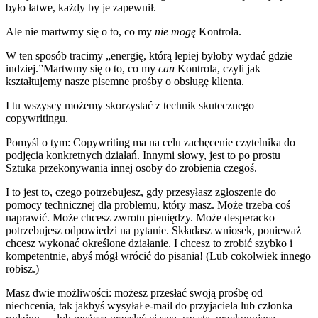
było łatwe, każdy by je zapewnił.
Ale nie martwmy się o to, co my
nie mogę
Kontrola.
W ten sposób tracimy „energię, którą lepiej byłoby wydać gdzie
indziej.”Martwmy się o to, co my
can
Kontrola, czyli jak
kształtujemy nasze pisemne prośby o obsługę klienta.
I tu wszyscy możemy skorzystać z technik skutecznego
copywritingu.
Pomyśl o tym: Copywriting ma na celu zachęcenie czytelnika do
podjęcia konkretnych działań. Innymi słowy, jest to po prostu
Sztuka przekonywania innej osoby do zrobienia czegoś.
I to jest to, czego potrzebujesz, gdy przesyłasz zgłoszenie do
pomocy technicznej dla problemu, który masz. Może trzeba coś
naprawić. Może chcesz zwrotu pieniędzy. Może desperacko
potrzebujesz odpowiedzi na pytanie. Składasz wniosek, ponieważ
chcesz wykonać określone działanie. I chcesz to zrobić szybko i
kompetentnie, abyś mógł wrócić do pisania! (Lub cokolwiek innego
robisz.)
Masz dwie możliwości: możesz przesłać swoją prośbę od
niechcenia, tak jakbyś wysyłał e-mail do przyjaciela lub członka