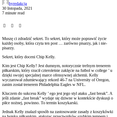
by
redakcja
30 listopada, 2021
7 minute read
Muszę ci zdradzić sekret. To sekret, który może poprawić życie
każdej osoby, która czyta ten post … zarówno pisarzy, jak i nie-
pisarzy.
Sekret, który doceni Chip Kelly.
Kim jest Chip Kelly? Jest dumnym, notorycznie trefnym trenerem
piłkarskim, który rzucił czteroletnie zaklęcie na futbol w college ’ u
dzięki swojej specjalnej marce ofensywnej alchemii. Kelly
wyczarował zdumiewający rekord 46-7 na University of Oregon,
zanim został trenerem Philadelphia Eagles w NFL.
Kluczem do sukcesu Kelly ’ ego jest jego styl ataku „fast break”. A
jeśli zdanie „fast break” wydaje się dziwne w kontekście dyskusji o
piłce nożnej, powinno. To termin koszykarski.
Jednak Kelly znalazł sposób na zastosowanie zasady z koszykówki
na boisku piłkarskim, atakując przeciwników szybkim tempem i