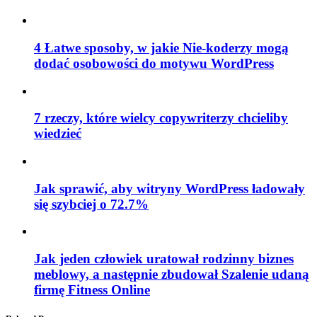
4 Łatwe sposoby, w jakie Nie-koderzy mogą
dodać osobowości do motywu WordPress
7 rzeczy, które wielcy copywriterzy chcieliby
wiedzieć
Jak sprawić, aby witryny WordPress ładowały
się szybciej o 72.7%
Jak jeden człowiek uratował rodzinny biznes
meblowy, a następnie zbudował Szalenie udaną
firmę Fitness Online