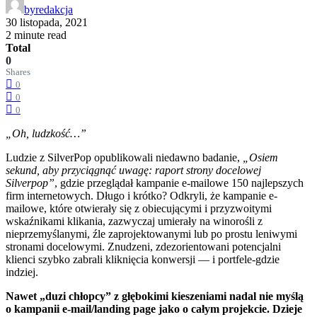
by
redakcja
30 listopada, 2021
2 minute read
Total
0
Shares
0
0
0
„Oh, ludzkość…”
Ludzie z SilverPop opublikowali niedawno badanie,
„Osiem
sekund, aby przyciągnąć uwagę: raport strony docelowej
Silverpop”
, gdzie przeglądał kampanie e-mailowe 150 najlepszych
firm internetowych. Długo i krótko? Odkryli, że kampanie e-
mailowe, które otwierały się z obiecującymi i przyzwoitymi
wskaźnikami klikania, zazwyczaj umierały na winorośli z
nieprzemyślanymi, źle zaprojektowanymi lub po prostu leniwymi
stronami docelowymi. Znudzeni, zdezorientowani potencjalni
klienci szybko zabrali kliknięcia konwersji — i portfele-gdzie
indziej.
Nawet „duzi chłopcy” z głębokimi kieszeniami nadal nie myślą
o kampanii e-mail/landing page jako o całym projekcie. Dzieje