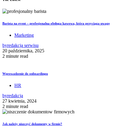
Barista na event – profesjonalna obsługa kawowa, która przyciąga uwagę
Marketing
by
redakcja serwisu
20 października, 2025
2 minute read
Wprowadzenie do onboardingu
HR
by
redakcja
27 kwietnia, 2024
2 minute read
Jak należy niszczyć dokumenty w firmie?