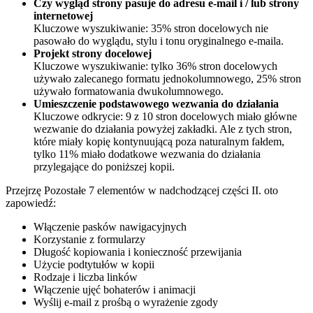
Czy wygląd strony pasuje do adresu e-mail i / lub strony
internetowej
Kluczowe wyszukiwanie: 35% stron docelowych nie
pasowało do wyglądu, stylu i tonu oryginalnego e-maila.
Projekt strony docelowej
Kluczowe wyszukiwanie: tylko 36% stron docelowych
używało zalecanego formatu jednokolumnowego, 25% stron
używało formatowania dwukolumnowego.
Umieszczenie podstawowego wezwania do działania
Kluczowe odkrycie: 9 z 10 stron docelowych miało główne
wezwanie do działania powyżej zakładki. Ale z tych stron,
które miały kopię kontynuującą poza naturalnym fałdem,
tylko 11% miało dodatkowe wezwania do działania
przylegające do poniższej kopii.
Przejrzę Pozostałe 7 elementów w nadchodzącej części II. oto
zapowiedź:
Włączenie pasków nawigacyjnych
Korzystanie z formularzy
Długość kopiowania i konieczność przewijania
Użycie podtytułów w kopii
Rodzaje i liczba linków
Włączenie ujęć bohaterów i animacji
Wyślij e-mail z prośbą o wyrażenie zgody