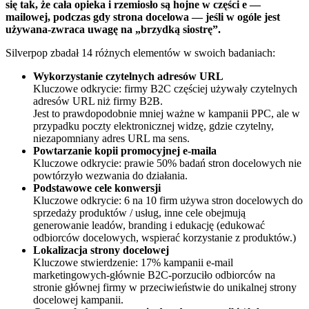
się tak, że cała opieka i rzemiosło są hojne w części e —
mailowej, podczas gdy strona docelowa — jeśli w ogóle jest
używana-zwraca uwagę na „brzydką siostrę”.
Silverpop zbadał 14 różnych elementów w swoich badaniach:
Wykorzystanie czytelnych adresów URL
Kluczowe odkrycie: firmy B2C częściej używały czytelnych
adresów URL niż firmy B2B.
Jest to prawdopodobnie mniej ważne w kampanii PPC, ale w
przypadku poczty elektronicznej widzę, gdzie czytelny,
niezapomniany adres URL ma sens.
Powtarzanie kopii promocyjnej e-maila
Kluczowe odkrycie: prawie 50% badań stron docelowych nie
powtórzyło wezwania do działania.
Podstawowe cele konwersji
Kluczowe odkrycie: 6 na 10 firm używa stron docelowych do
sprzedaży produktów / usług, inne cele obejmują
generowanie leadów, branding i edukację (edukować
odbiorców docelowych, wspierać korzystanie z produktów.)
Lokalizacja strony docelowej
Kluczowe stwierdzenie: 17% kampanii e-mail
marketingowych-głównie B2C-porzuciło odbiorców na
stronie głównej firmy w przeciwieństwie do unikalnej strony
docelowej kampanii.