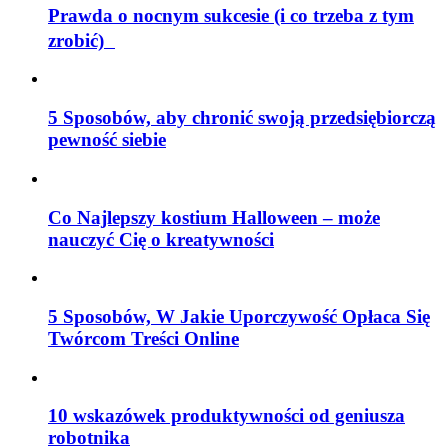
Prawda o nocnym sukcesie (i co trzeba z tym
zrobić)
5 Sposobów, aby chronić swoją przedsiębiorczą
pewność siebie
Co Najlepszy kostium Halloween – może
nauczyć Cię o kreatywności
5 Sposobów, W Jakie Uporczywość Opłaca Się
Twórcom Treści Online
10 wskazówek produktywności od geniusza
robotnika