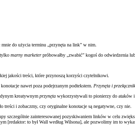
 mnie do użycia terminu „przynęta na link” w nim.
 tylko
marny marketer
próbowałby „zwabić” kogoś do odwiedzenia lub 
iej jakości treści, które przynoszą korzyści czytelnikowi.
e konotacje nawet poza podejrzanym podtekstem.
Przynęta i przełączni
, jedynym kreatywnym
przynęta
wykorzystywali to pionierzy do ataków i
o treści i zobaczmy, czy oryginalne konotacje są negatywne, czy nie.
rupy szczególnie zainteresowanej pozyskiwaniem linków w celu zwięk
zym [redaktor: to był Wall według Wilsona], ale pozwolimy im to wyk