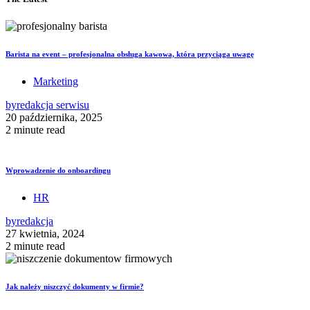
Barista na event – profesjonalna obsługa kawowa, która przyciąga uwagę
Marketing
by
redakcja serwisu
20 października, 2025
2 minute read
Wprowadzenie do onboardingu
HR
by
redakcja
27 kwietnia, 2024
2 minute read
Jak należy niszczyć dokumenty w firmie?