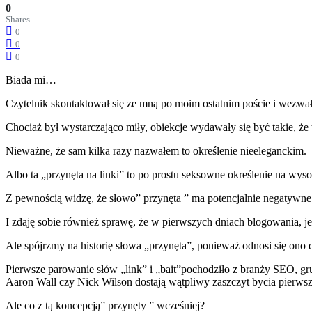
0
Shares
0
0
0
Biada mi…
Czytelnik skontaktował się ze mną po moim ostatnim poście i wezwał
Chociaż był wystarczająco miły, obiekcje wydawały się być takie, że
Nieważne, że sam kilka razy nazwałem to określenie nieeleganckim.
Albo ta „przynęta na linki” to po prostu seksowne określenie na wysok
Z pewnością widzę, że słowo” przynęta ” ma potencjalnie negatywn
I zdaję sobie również sprawę, że w pierwszych dniach blogowania
Ale spójrzmy na historię słowa „przynęta”, ponieważ odnosi się ono d
Pierwsze parowanie słów „link” i „bait”pochodziło z branży SEO, g
Aaron Wall czy Nick Wilson dostają wątpliwy zaszczyt bycia pierws
Ale co z tą koncepcją” przynęty ” wcześniej?