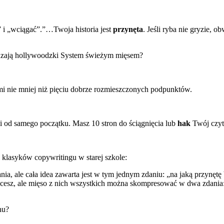
 i „wciągać”.”…Twoja historia jest
przynęta
. Jeśli ryba nie gryzie,
pędzają hollywoodzki System świeżym mięsem?
i nie mniej niż pięciu dobrze rozmieszczonych podpunktów.
i od samego początku. Masz 10 stron do ściągnięcia lub
hak
Twój czyt
z klasyków copywritingu w starej szkole:
nia, ale cała idea zawarta jest w tym jednym zdaniu: „na jaką przynęt
chcesz, ale mięso z nich wszystkich można skompresować w dwa zdania:
hu?