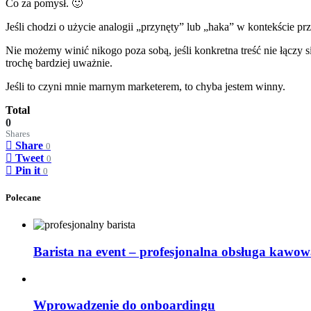
Co za pomysł. 🙂
Jeśli chodzi o użycie analogii „przynęty” lub „haka” w kontekście prz
Nie możemy winić nikogo poza sobą, jeśli konkretna treść nie łączy s
trochę bardziej uważnie.
Jeśli to czyni mnie marnym marketerem, to chyba jestem winny.
Total
0
Shares
Share
0
Tweet
0
Pin it
0
Polecane
Barista na event – profesjonalna obsługa kawow
Wprowadzenie do onboardingu