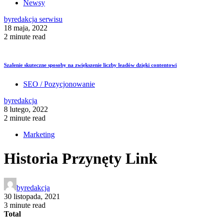
Newsy
by
redakcja serwisu
18 maja, 2022
2 minute read
Szalenie skuteczne sposoby na zwiększenie liczby leadów dzięki contentowi
SEO / Pozycjonowanie
by
redakcja
8 lutego, 2022
2 minute read
Marketing
Historia Przynęty Link
by
redakcja
30 listopada, 2021
3 minute read
Total