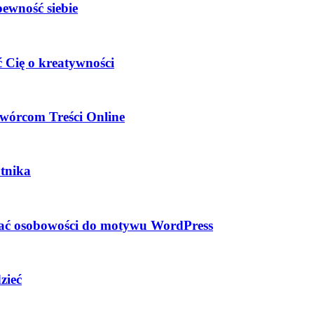
pewność siebie
 Cię o kreatywności
wórcom Treści Online
tnika
dać osobowości do motywu WordPress
zieć