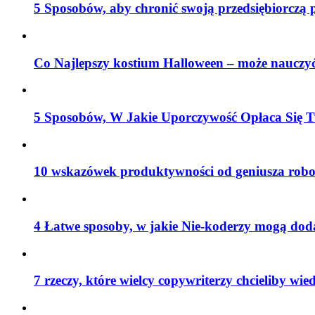
5 Sposobów, aby chronić swoją przedsiębiorczą 
Co Najlepszy kostium Halloween – może nauczyć
5 Sposobów, W Jakie Uporczywość Opłaca Się T
10 wskazówek produktywności od geniusza robo
4 Łatwe sposoby, w jakie Nie-koderzy mogą do
7 rzeczy, które wielcy copywriterzy chcieliby wied