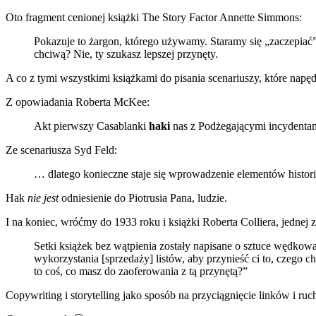
Oto fragment cenionej książki The Story Factor Annette Simmons:
Pokazuje to żargon, którego używamy. Staramy się „zaczepiać”
chciwą? Nie, ty szukasz lepszej przynęty.
A co z tymi wszystkimi książkami do pisania scenariuszy, które na
Z opowiadania Roberta McKee:
Akt pierwszy Casablanki
haki
nas z Podżegającymi incydentam
Ze scenariusza Syd Feld:
… dlatego konieczne staje się wprowadzenie elementów histori
Hak
nie jest
odniesienie do Piotrusia Pana, ludzie.
I na koniec, wróćmy do 1933 roku i książki Roberta Colliera, jednej 
Setki książek bez wątpienia zostały napisane o sztuce wędkowa
wykorzystania [sprzedaży] listów, aby przynieść ci to, czego 
to coś, co masz do zaoferowania z tą przynętą?”
Copywriting i storytelling jako sposób na przyciągnięcie linków i ruc