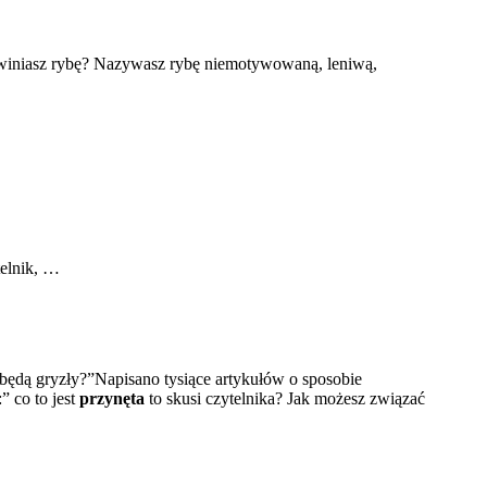
 obwiniasz rybę? Nazywasz rybę niemotywowaną, leniwą,
elnik, …
ę będą gryzły?”Napisano tysiące artykułów o sposobie
” co to jest
przynęta
to skusi czytelnika? Jak możesz związać