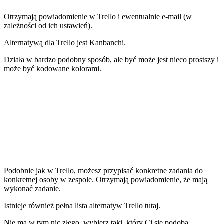
Otrzymają powiadomienie w Trello i ewentualnie e-mail (w
zależności od ich ustawień).
Alternatywą dla Trello jest
Kanbanchi
.
Działa w bardzo podobny sposób, ale być może jest nieco prostszy i
może być
kodowane kolorami
.
Podobnie jak w Trello, możesz przypisać konkretne zadania do
konkretnej osoby w zespole. Otrzymają powiadomienie, że mają
wykonać zadanie.
Istnieje również pełna lista alternatyw Trello tutaj.
Nie ma w tym nic złego, wybierz taki, który Ci się podoba.