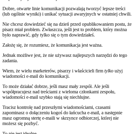
Dobre, otwarte linie komunikacji pozwalają tworzyć lepsze treści
(lub ogólnie wyniki) i unikać sytuacji awaryjnych w ostatniej chwili.
Nie chcesz dowiedzieć się na dzień przed opublikowaniem postu, że
pisarz miał problem. Zwłaszcza, jeśli jest to problem, który można
było naprawić, gdy tylko się o tym dowiedziałeś.
Założę się, że rozumiesz, że komunikacja jest ważna.
Jednak możliwe jest, że nie używasz najlepszych narzędzi do tego
zadania.
Wiem, że wielu marketerów, pisarzy i właścicieli firm
tylko
użyj
wiadomości e-mail do komunikacji.
To może działać dobrze, jeśli masz mały zespół. Ale jeśli
współpracujesz nad treściami z wieloma członkami zespołu,
wiadomości e-mail szybko stają się niechlujne.
Tracisz kontrolę nad przeszłymi wiadomościami, czasami
zapominasz o dołączeniu kogoś do łańcucha e-mail, a następnie
masz ogromną stertę e-maili w skrzynce odbiorczej, której nie
możesz się pozbyć.
To nie jest idealne.