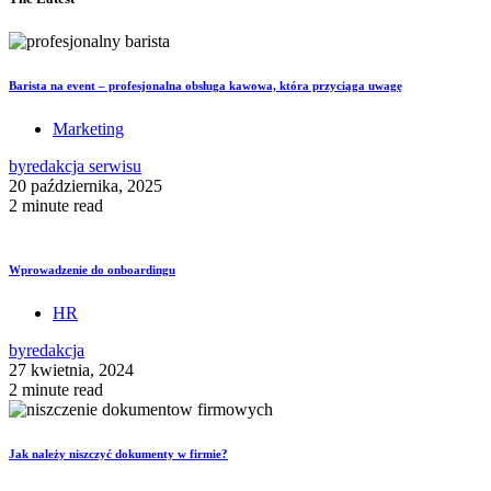
Barista na event – profesjonalna obsługa kawowa, która przyciąga uwagę
Marketing
by
redakcja serwisu
20 października, 2025
2 minute read
Wprowadzenie do onboardingu
HR
by
redakcja
27 kwietnia, 2024
2 minute read
Jak należy niszczyć dokumenty w firmie?